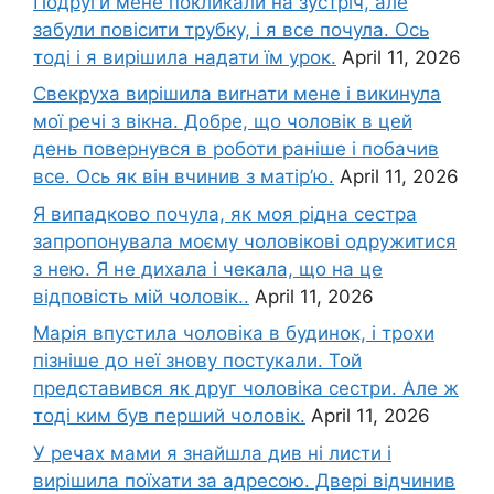
Подруги мене покликали на зустріч, але
забули повісити трубку, і я все почула. Ось
тоді і я вирішила надати їм урок.
April 11, 2026
Свекруха вирішила виrнати мене і викинула
мої речі з вікна. Добре, що чоловік в цей
день повернувся в роботи раніше і побачив
все. Ось як він вчинив з матір’ю.
April 11, 2026
Я випадково почула, як моя рідна сестра
запропонувала моєму чоловікові одружитися
з нею. Я не дихала і чекала, що на це
відповість мій чоловік..
April 11, 2026
Марія впустила чоловіка в будинок, і трохи
пізніше до неї знову постукали. Той
представився як друг чоловіка сестри. Але ж
тоді ким був перший чоловік.
April 11, 2026
У речах мами я знайшла див ні листи і
вирішила поїхати за адресою. Двері відчинив