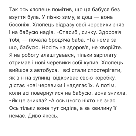
Так ось хлопець помітив, що ця бабуся без
взуття була. У пізню зиму, в дощ — вона
босоніж. Хлопець відразу свої черевики зняв
і на бабусю надів. -Спасибі, синку. Здоров’я
тобі, — почала бродяча баба. -Та нема за
що, бабусю. Носіть на здоров’я, не xворійте.
Я на роботу влаштувався, тільки зарплату
отримав і нові черевики собі купив. Хлопець
вийшов з автобуса, і всі стали спостерігати,
як він на зупинці відкриває свою коробку,
дістає нові черевики і надягає їх. А потім,
коли всі повернулися на бабусю, вона зникла.
-Як це зникла? -А ось цього ніхто не знає.
Ось тільки вона тут сиділа, а за хвилину її
немає. Диво якесь.