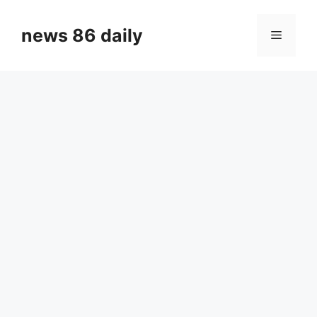
Skip
to
news 86 daily
Menu
content