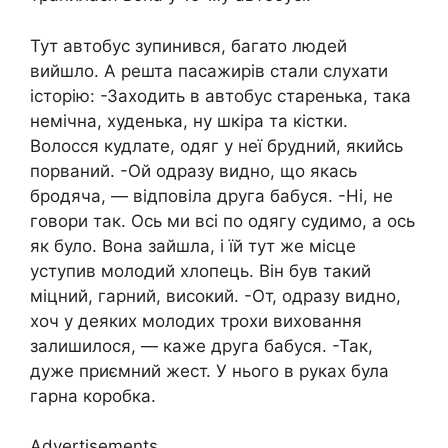
Тут автобус зупинився, багато людей
вийшло. А решта пасажирів стали слухати
історію: -Заходить в автобус старенька, така
немічна, худенька, ну шкіра та кістки.
Волосся кудлате, одяг у неї брудний, якийсь
порваний. -Ой одразу видно, що якась
бродяча, — відповіла друга бабуся. -Ні, не
говори так. Ось ми всі по одягу судимо, а ось
як було. Вона зайшла, і їй тут же місце
уступив молодий хлопець. Він був такий
міцний, гарний, високий. -От, одразу видно,
хоч у деяких молодих трохи виховання
залишилося, — каже друга бабуся. -Так,
дуже приємний жест. У нього в руках була
гарна коробка.
Advertisements