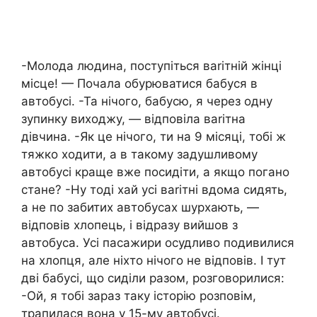
-Молода людина, поступіться вarітній жінці
місце! — Почала обурюватися бабуся в
автобусі. -Та нічого, бабусю, я через одну
зупинку виходжу, — відповіла ваrітна
дівчина. -Як це нічого, ти на 9 місяці, тобі ж
тяжко ходити, а в такому задушливому
автобусі краще вже посидіти, а якщо погано
стане? -Ну тоді хай усі ваrітні вдома сидять,
а не по забитих автобусах шурхають, —
відповів хлопець, і відразу вийшов з
автобуса. Усі пасажири осудливо подивилися
на хлопця, але ніхто нічого не відповів. І тут
дві бабусі, що сиділи разом, розговорилися:
-Ой, я тобі зараз таку історію розповім,
трапилася вона у 15-му автобусі.