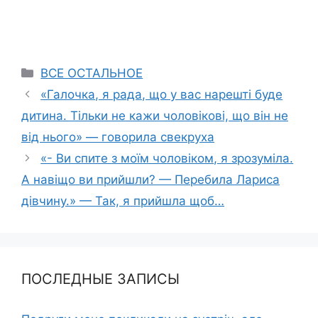
Categories
ВСЕ ОСТАЛЬНОЕ
«Галочка, я рада, що у вас нарешті буде
дитина. Тільки не кажи чоловікові, що він не
від нього» — говорила свекруха
«- Ви cпитe з моїм чоловіком, я зрозуміла.
А навіщо ви прийшли? — Перебила Лариса
дівчину.» — Так, я прийшла щоб…
ПОСЛЕДНЫЕ ЗАПИСЫ