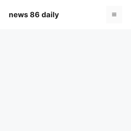
Skip
to
news 86 daily
Menu
content