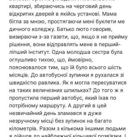
квартирі, збираючись на черговий день
відкритих дверей в якійсь установі. Мама
бігла за мною, простягаючи мені буклети ме
дичного коледжу. Батько люто говорив,
визираючи з-за газети, що, якщо я не прийму
рішення, вони відправлять мене в перший-
ліпший інститут. Одна молодша сестра була
оглушливо тихою, що, ймовірно,
пояснювалося тим, що їй було всього шість
місяців. До автобусної зупинки я рухалася зі
швидкістю равлика. Як я могла пересуватися
на таких величезних шпильках? До того ж я
пропустила перший автобус, який їхав по
потрібному маршруту. А другий в цей
незвичайний день зламався в дуже
незручному місці без зупинок на багато
кілометрів. Разом з кількома іншими людьми
я дійшов до найближчої кільцевої розв’язки. І