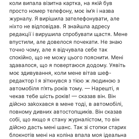
коли випала візитна картка, на якій був
просто номер телефону, моє ім’я і назва
журналу. Я вирішила зателефонувати, але
ніхто не відповідав. Я знайшла адресу
редакції і вирушила спробувати щастя. Мене
впустили, але довелося почекати. Не знаю
точно чому, але я відчувала себе так
спокійно, що не можу цього пояснити. Мені
здавалося, що я повертаюся додому. Уявіть
моє здивування, коли мене вітав шеф-
редактор І я зіткнувся з тією ж людиною з
автомобіля п’ять років тому. — Нарешті, я
чекав тебе шість років! — сказав він. Він
дійсно заkoхався в мене тоді, в автомобілі,
повному дивних автостопщиків. Він сказав
собі, що якщо я стану журналістом, то він
дійсно дасть мені шанс. Так зі стопки старих
блокнотів мені на коліна впала моя ідеальна