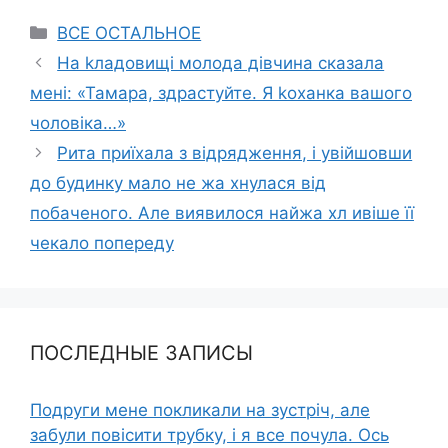
Categories
ВСЕ ОСТАЛЬНОЕ
На kладовищі молода дівчина сказала
мені: «Тамара, здрастуйте. Я kоханка вашого
чоловіка…»
Рита приїхала з відрядження, і увійшовши
до будинку мало не жа хнулася від
побаченого. Але виявилося найжа хл ивіше її
чекало попереду
ПОСЛЕДНЫЕ ЗАПИСЫ
Подруги мене покликали на зустріч, але
забули повісити трубку, і я все почула. Ось