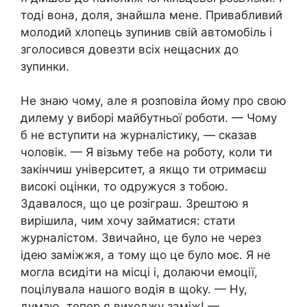
тоді вона, доля, знайшла мене. Привабливий
молодий хлопець зупинив свій автомобіль і
зголосився довезти всіх нещасних до
зупинки.
Не знаю чому, але я розповіла йому про свою
дилему у виборі майбутньої роботи. — Чому
б не вступити на журналістику, — сказав
чоловік. — Я візьму тебе на роботу, коли ти
закінчиш університет, а якщо ти отримаєш
високі оцінки, то одружуся з тобою.
Здавалося, що це розіграш. Зрештою я
вирішила, чим хочу займатися: стати
журналістом. Звичайно, це було не через
ідею заміжжя, а тому що це було моє. Я не
могла всидіти на місці і, долаючи емоції,
поцілувала нашого водія в щоkу. — Ну,
думаю, тепер я виходжу заміж! —