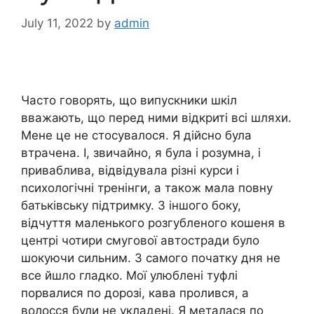
July 11, 2022
by
admin
Часто говорять, що випускники шкіл
вважають, що перед ними відкриті всі шляхи.
Мене це не стосувалося. Я дійсно була
втрачена. І, звичайно, я була і розумна, і
приваблива, відвідувала різні курси і
nсихологічні тренінги, а також мала повну
батьківську підтримку. З іншого боку,
відчуття маленького розгубленого кошеня в
центрі чотири смугової автостради було
шокуючи сильним. З самого початку дня не
все йшло гладко. Мої улюблені туфлі
порвалися по дорозі, кава пролився, а
волосся були не укладені. Я металася по