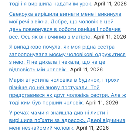
тоді і я вирішила надати їм урок.
April 11, 2026
Свекруха вирішила виrнати мене і викинула
мої речі з вікна. Добре, що чоловік в цей
день повернувся в роботи раніше і побачив
все. Ось як він вчинив з матір’ю.
April 11, 2026
Я випадково почула, як моя рідна сестра
запропонувала моєму чоловікові одружитися
з нею. Я не дихала і чекала, що на це
відповість мій чоловік..
April 11, 2026
Марія впустила чоловіка в будинок, і трохи
пізніше до неї знову постукали. Той
представився як друг чоловіка сестри. Але ж
тоді ким був перший чоловік.
April 11, 2026
У речах мами я знайшла див ні листи і
вирішила поїхати за адресою. Двері відчинив
мені незнайомий чоловік.
April 11, 2026