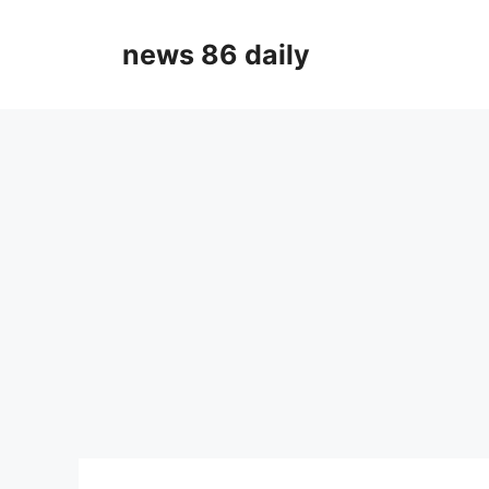
Skip
to
news 86 daily
content