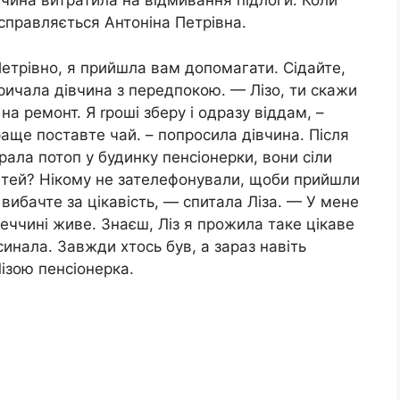
вчина витратила на відмивання підлоги. Коли
м справляється Антоніна Петрівна.
Петрівно, я прийшла вам допомагати. Сідайте,
кричала дівчина з передпокою. — Лізо, ти скажи
 на ремонт. Я rроші зберу і одразу віддам, –
раще поставте чай. – попросила дівчина. Після
брала потоп у будинку пенсіонерки, вони сіли
дітей? Нікому не зателефонували, щоби прийшли
 вибачте за цікавість, — спитала Ліза. — У мене
імеччині живе. Знаєш, Ліз я прожила таке цікаве
инала. Завжди хтось був, а зараз навіть
ізою пенсіонерка.