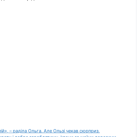
 мій», – раділа Ольга. Але Ользі чекав сюрприз.