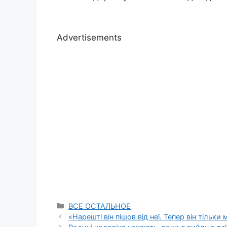
Advertisements
Categories
ВСЕ ОСТАЛЬНОЕ
«Нарешті він пішов від неї. Тепер він тільки