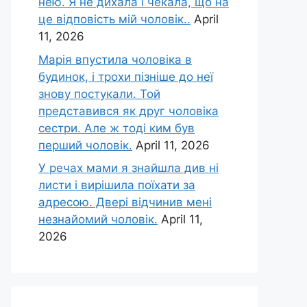
нею. Я не дихала і чекала, що на
це відповість мій чоловік..
April
11, 2026
Марія впустила чоловіка в
будинок, і трохи пізніше до неї
знову постукали. Той
представився як друг чоловіка
сестри. Але ж тоді ким був
перший чоловік.
April 11, 2026
У речах мами я знайшла див ні
листи і вирішила поїхати за
адресою. Двері відчинив мені
незнайомий чоловік.
April 11,
2026