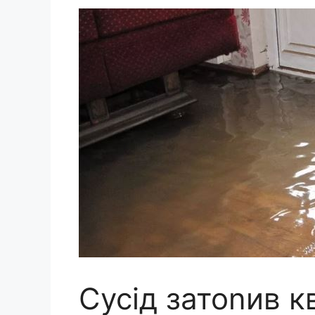
Сусід затоnив к