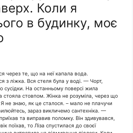
аверх. Коли я
ього в будинку, моє
о
я через те, що на неї капала вода.
 з ліжка. Вся стеля була у воді. — Чорт,
до сусідки. На останньому поверсі жила
а стояла стовпом. Жінка не розуміла, через що
 Я не знаю, як це сталося. – мало не плачучи
вилюйтесь, зараз викличемо сантехніка. —
 приїхав та виправив поломку. Він здивувався,
ік поїхав, то Ліза спустилася до своєї