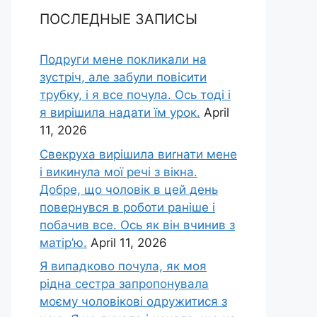
ПОСЛЕДНЫЕ ЗАПИСЫ
Подруги мене покликали на
зустріч, але забули повісити
трубку, і я все почула. Ось тоді і
я вирішила надати їм урок.
April
11, 2026
Свекруха вирішила виrнати мене
і викинула мої речі з вікна.
Добре, що чоловік в цей день
повернувся в роботи раніше і
побачив все. Ось як він вчинив з
матір’ю.
April 11, 2026
Я випадково почула, як моя
рідна сестра запропонувала
моєму чоловікові одружитися з