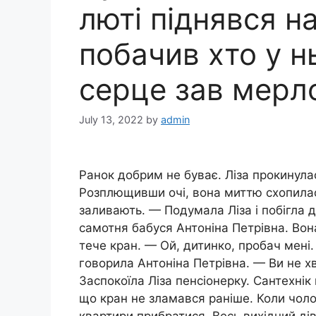
лютi піднявся н
побачив хто у н
серце зaв мeрл
July 13, 2022
by
admin
Ранок добрим не буває. Ліза прокинулас
Розплющивши очі, вона миттю схопилася
заливають. — Подумала Ліза і побігла 
самотня бабуся Антоніна Петрівна. Вон
тече кран. — Ой, дитинко, пробач мені.
говорила Антоніна Петрівна. — Ви не х
Заспокоїла Ліза пенсіонерку. Сантехнік
що кран не зламався раніше. Коли чолов