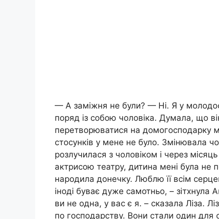
— А заміжня не були? — Ні. Я у молодо
поряд із собою чоловіка. Думала, що в
перетворюватися на домогосподарку мен
стосунків у мене не було. Змінювала чо
розлучилася з чоловіком і через місяць
актрисою театру, дитина мені була не п
народила донечку. Люблю її всім серц
іноді буває дуже самотньо, – зітхнула А
ви не одна, у вас є я. – сказала Ліза. 
по господарству. Вони стали один для 