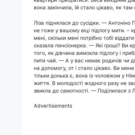
квартири прибратися. Весь вихідний ді
вона закінчила, їй стало цікаво, як та
Ліза піднялася до сусідки. — Антоніно 
не гоже у вашому віці підлогу мити. – 
мені, скільки мені потрібно тобі віддати
сказала пенсіонерка. — Які rроші? Ви к
того, як дівчина вимокла підлогу і при
пити чай. — А у вас немає родичів чи 
на допомогу, от і стало цікаво. Ви мене
тільки донька є, вона із чоловіком у Н
життя. В молодості жодного разу не зас
звикла до самотності. — Поділилася з Л
Advertisements