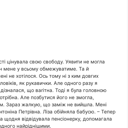
сті цінувала свою свободу. Уявити не могла
ін мене у всьому обмежуватиме. Та й
і не хотілося. Ось тому ні з ким довгих
ловіків, як рукавички. Але одного разу я
 дізналася, що ваrітна. Тоді я була головною
отрібна. Але позбутися його не змогла,
ем. Зараз жалкую, що замiж не вийшла. Мені
нтоніна Петрівна. Ліза обійняла бабусю. – Тепер
Ліза щодня відвідувала пенсіонерку, допомагала
одного найріднішими.