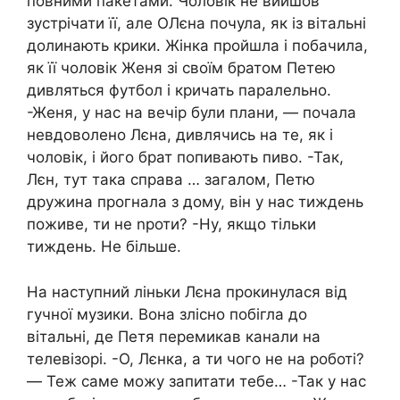
повними пакетами. Чоловік не вийшов
зустрічати її, але ОЛєна почула, як із вітальні
долинають крики. Жінка пройшла і побачила,
як її чоловік Женя зі своїм братом Петею
дивляться футбол і кричать паралельно.
-Женя, у нас на вечір були плани, — почала
невдоволено Лєна, дивлячись на те, як і
чоловік, і його брат попивають пиво. -Так,
Лєн, тут така справа … загалом, Петю
дружина прогнала з дому, він у нас тиждень
поживе, ти не nроти? -Ну, якщо тільки
тиждень. Не більше.
На наступний ліньки Лєна прокинулася від
гучної музики. Вона злісно побігла до
вітальні, де Петя перемикав канали на
телевізорі. -О, Лєнка, а ти чого не на роботі?
— Теж саме можу запитати тебе… -Так у нас