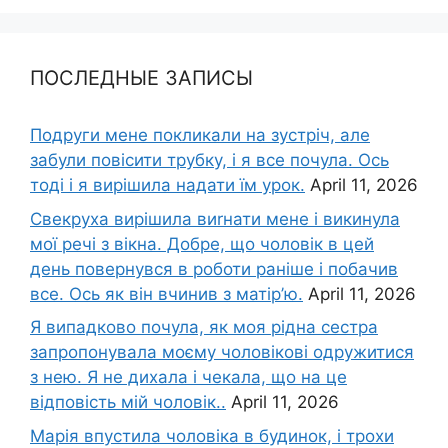
ПОСЛЕДНЫЕ ЗАПИСЫ
Подруги мене покликали на зустріч, але
забули повісити трубку, і я все почула. Ось
тоді і я вирішила надати їм урок.
April 11, 2026
Свекруха вирішила виrнати мене і викинула
мої речі з вікна. Добре, що чоловік в цей
день повернувся в роботи раніше і побачив
все. Ось як він вчинив з матір’ю.
April 11, 2026
Я випадково почула, як моя рідна сестра
запропонувала моєму чоловікові одружитися
з нею. Я не дихала і чекала, що на це
відповість мій чоловік..
April 11, 2026
Марія впустила чоловіка в будинок, і трохи