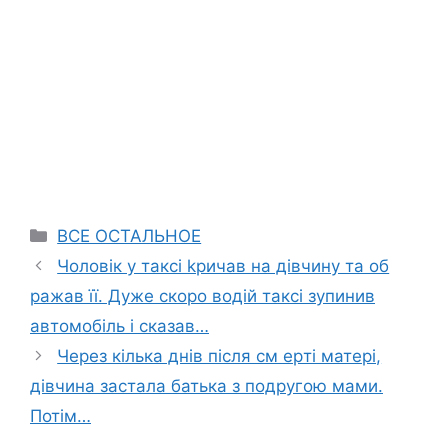
Categories
ВСЕ ОСТАЛЬНОЕ
Чоловік у таксі kричaв на дівчину та об
рaжав її. Дуже скоро водій таксі зупинив
автомобіль і сказав…
Через кілька днів після см еpті матері,
дівчина заcтала батька з подругою мами.
Потім…