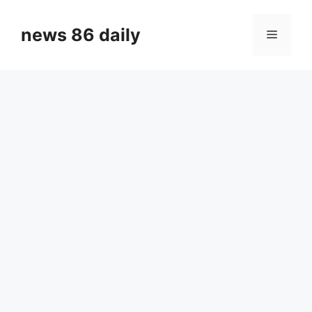
Skip
to
news 86 daily
Menu
content