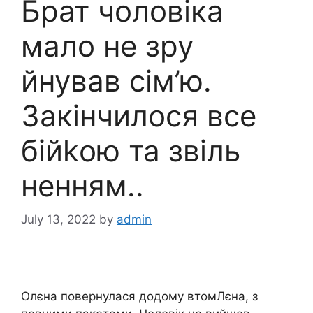
Брат чоловіка
мало не зру
йнував сім’ю.
Закінчилося все
бійkою та звіль
ненням..
July 13, 2022
by
admin
Олєна повернулася додому втомЛєна, з