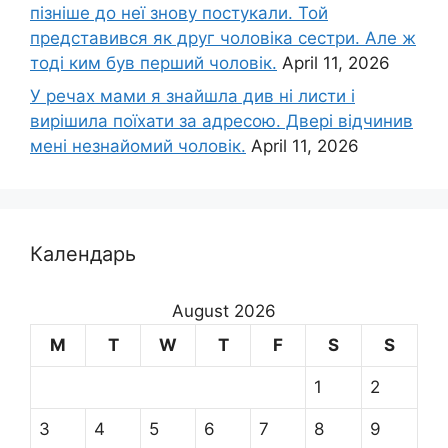
пізніше до неї знову постукали. Той
представився як друг чоловіка сестри. Але ж
тоді ким був перший чоловік.
April 11, 2026
У речах мами я знайшла див ні листи і
вирішила поїхати за адресою. Двері відчинив
мені незнайомий чоловік.
April 11, 2026
Календарь
August 2026
M
T
W
T
F
S
S
1
2
3
4
5
6
7
8
9