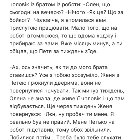
чоловік із братом із роботи: -Олен, що
сьогодні на вечерю? -Нічого -Як це? Що за
бойкот? -Чоловіче, я втомилася вам
прислугою працювати. Мало того, що на
роботі втомлююся, то ще вдома ходжу і
прибираю за вами. Вже місяць минув, а ти
обіцяв, що Петя за тиждень з’їде.
-Ах, ось значить, як ти до мого брата
ставишся? Усе з тобою зрозуміло. Женя з
Петею грюкнули дверима, вони не
повернулися ночувати. Так минув тиждень,
Олена не знала, де живе її чоловік і що там
відбувається. Ще через тиждень Женя
повернувся: -Лєн, ну пробач ти мене. Я
реально був не правий. Мене Петько на
роботі підставив, тому обох звільнили.
Побилися потім… Треба було тебе слухати.