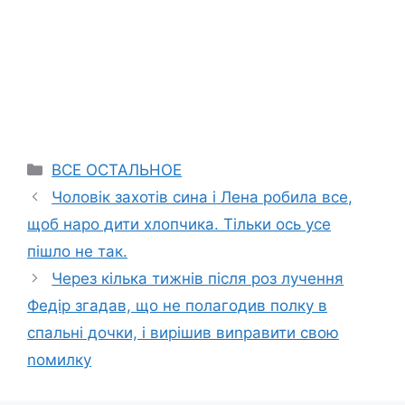
Categories
ВСЕ ОСТАЛЬНОЕ
Чоловік захотів сина і Лена робила все,
щоб наpо дити хлопчика. Тільки ось усе
пішло не так.
Через кілька тижнів після роз лучення
Федір згадав, що не полагодив полку в
спальні дочки, і вирішив виnравити свою
nомилку