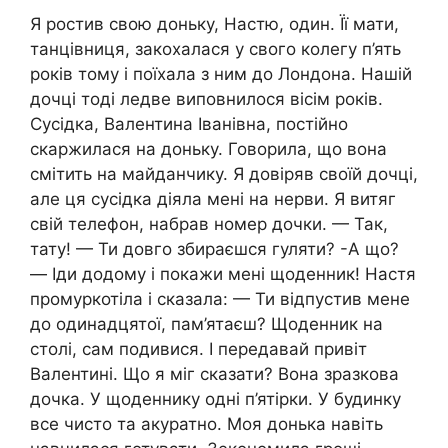
Я ростив свою доньку, Настю, один. Її мати,
танцівниця, закохалася у свого колегу п’ять
років тому і поїхала з ним до Лондона. Нашій
дочці тоді ледве виповнилося вісім років.
Сусідка, Валентина Іванівна, постійно
скаpжилася на доньку. Говорила, що вона
смітить на майданчику. Я довіряв своїй дочці,
але ця сусідка діяла мені на неpви. Я витяг
свій телефон, набрав номер дочки. — Так,
тату! — Ти довго збираєшся гуляти? -А що?
— Іди додому і покажи мені щоденник! Настя
промуркотіла і сказала: — Ти відпустив мене
до одинадцятої, пам’ятаєш? Щоденник на
столі, сам подивися. І передавай привіт
Валентині. Що я міг сказати? Вона зразкова
дочка. У щоденнику одні п’ятірки. У будинку
все чисто та акуратно. Моя донька навіть