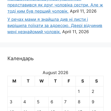
представився як друг чоловіка сестри. Але ж
тоді ким був перший чоловік.
April 11, 2026
У речах мами я знайшла див ні листи і
вирішила поїхати за адресою. Двері відчинив
мені незнайомий чоловік.
April 11, 2026
Календарь
August 2026
M
T
W
T
F
S
S
1
2
3
4
5
6
7
8
9