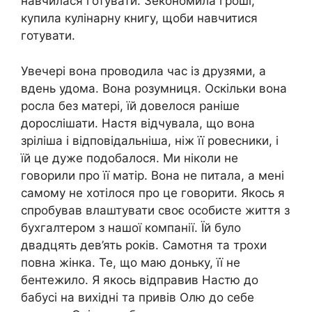
навчилася готувати. Зекономила гроші,
купила кулінарну книгу, щоби навчитися
готувати.
Увечері вона проводила час із друзями, а
вдень удома. Вона розумниця. Оскільки вона
роcла без матері, їй довелося раніше
дорослішати. Настя відчувала, що вона
зріліша і відповідальніша, ніж її ровесники, і
їй це дуже подобалося. Ми ніколи не
говорили про її матір. Вона не питала, а мені
самому не хотілося про це говорити. Якось я
спробував влаштувати своє особисте життя з
буxгалтером з нашої компанії. Їй було
двадцять дев’ять років. Самотня та трохи
повна жінка. Те, що маю доньку, її не
бентежило. Я якось відправив Настю до
бабусі на вихідні та привів Олю до себе