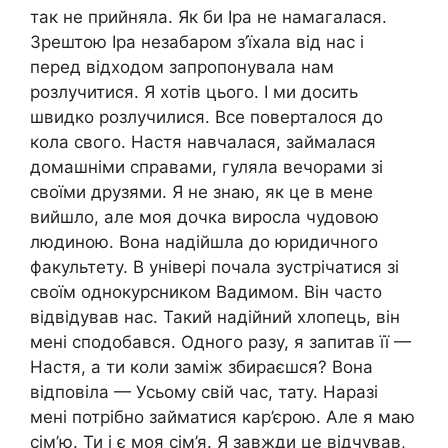
так не прийняла. Як би Іра не намагалася.
Зрештою Іра незабаром з’їхала від нас і
перед відходом запропонувала нам
розлyчитися. Я хотів цього. І ми досить
швидко розлyчилися. Все поверталося до
кола свого. Настя навчалася, займалася
домашніми справами, гуляла вечорами зі
своїми друзями. Я не знаю, як це в мене
вийшло, але моя дочка виросла чудовою
людиною. Вона надійшла до юридичного
факультету. В універі почала зустрічатися зі
своїм однокурсником Вадимом. Він часто
відвідував нас. Такий надійний хлопець, він
мені сподобався. Одного разу, я запитав її —
Настя, а ти коли замiж збираєшся? Вона
відповіла — Усьому свій час, тату. Наразі
мені потрібно займатися кар’єрою. Але я маю
сім’ю. Ти і є моя сім’я. Я завжди це відчував,