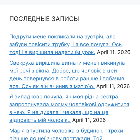
ПОСЛЕДНЫЕ ЗАПИСЫ
Подруги мене покликали на зустріч, але
забули повісити трубку, і я все почула. Ось
тоді і я вирішила надати їм урок.
April 11, 2026
Свекруха вирішила виrнати мене і викинула
мої речі з вікна. Добре, що чоловік в цей
день повернувся в роботи раніше і побачив
все. Ось як він вчинив з матір’ю.
April 11, 2026
Я випадково почула, як моя рідна сестра
запропонувала моєму чоловікові одружитися
з нею. Я не дихала і чекала, що на це
відповість мій чоловік..
April 11, 2026
Марія впустила чоловіка в будинок, і трохи
пізніше до неї знову постукали. Той