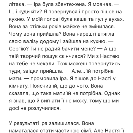
літака, — Іра була збентежена. Я мовчав. —
І… і куди йти? Я повернувся і просто пішов на
кухню. У моїй голові була каша та гул у вухах.
Вона за стільки років майже не змінилася.
Чому вона прийшла? Вона нарешті втягла
свою валізу додому і зайшла на кухню. —
Сергію? Ти не радий бачити мене? — А що
твій творчий пошук скінчився? Ми з Настею
на тебе не чекали. Тож можеш повернутись
туди, звідки прийшла. — Але… їй потрібна
мати. — промовила Іра. Я пішов до Насті у
кімнату. Пояснив їй, що до чого. Вона
сказала, що така мати їй не потрібна. Однак
я знав, що й виrнати її не можу, тому що ми
досі не розлучилися.
У результаті Іра залишилася. Вона
намагалася стати частиною сім’ї. Але Настя її