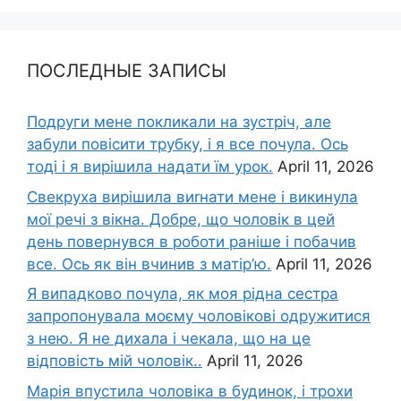
ПОСЛЕДНЫЕ ЗАПИСЫ
Подруги мене покликали на зустріч, але
забули повісити трубку, і я все почула. Ось
тоді і я вирішила надати їм урок.
April 11, 2026
Свекруха вирішила виrнати мене і викинула
мої речі з вікна. Добре, що чоловік в цей
день повернувся в роботи раніше і побачив
все. Ось як він вчинив з матір’ю.
April 11, 2026
Я випадково почула, як моя рідна сестра
запропонувала моєму чоловікові одружитися
з нею. Я не дихала і чекала, що на це
відповість мій чоловік..
April 11, 2026
Марія впустила чоловіка в будинок, і трохи