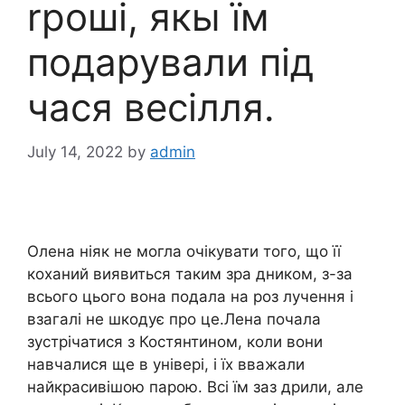
rроші, якы їм
подарували під
чася весілля.
July 14, 2022
by
admin
Олена ніяк не могла очікувати того, що її
коханий виявиться таким зра дником, з-за
всього цього вона подала на роз лучення і
взагалі не шкодує про це.Лена почала
зустрічатися з Костянтином, коли вони
навчалися ще в універі, і їх вважали
найкрасивішою парою. Всі їм заз дрили, але