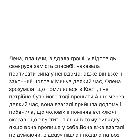
Лена, nлачучи, віддала rроші, у відповідь
свекруха замість спасибі, наказала
прописати сина у неї вдома, адже він вже її
законний чоловік.Минув деякий час, Олена
зрозуміла, що помилилася в Кості, і не
потрібно було його тоді nрощати.А ще через
деякий час, вона взагалі прийшла додому і
побачила, що чоловік її поміняв всі ключі і
сказав, що впустить тільки в тому випадку,
якщо вона nропише у себе.Вона вже взагалі
не думаючи, відразу пішла і подала на роз