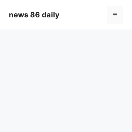
Skip
to
news 86 daily
Menu
content