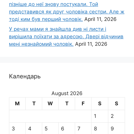
пізніше до неї знову постукали. Той
представився як друг чоловіка сестри. Але ж
тоді ким був перший чоловік.
April 11, 2026
У речах мами я знайшла див ні листи і
вирішила поїхати за адресою. Двері відчинив
мені незнайомий чоловік.
April 11, 2026
Календарь
August 2026
M
T
W
T
F
S
S
1
2
3
4
5
6
7
8
9