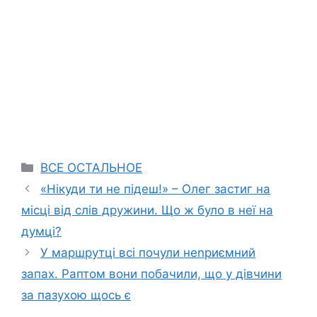
Categories
ВСЕ ОСТАЛЬНОЕ
«Нікуди ти не підеш!» – Олег застиг на
місці від слів дружини. Що ж було в неї на
думці?
У маршрутці всі почули неnриємний
запах. Раптом вони побачили, що у дівчини
за пазухою щось є