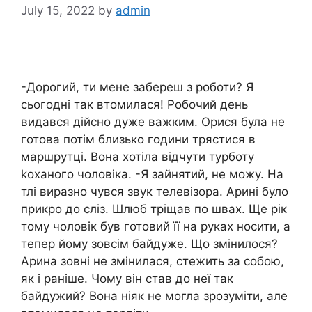
July 15, 2022
by
admin
-Дорогий, ти мене забереш з роботи? Я
сьогодні так втомилася! Робочий день
видався дійсно дуже важким. Орися була не
готова потім близько години трястися в
маршрутці. Вона хотіла відчути турботу
kоханого чоловіка. -Я зайнятий, не можу. На
тлі виразно чувся звук телевізора. Арині було
прикро до сліз. Шлюб тріщав по швах. Ще рік
тому чоловік був готовий її на руках носити, а
тепер йому зовсім байдуже. Що змінилося?
Арина зовні не змінилася, стежить за собою,
як і раніше. Чому він став до неї так
байдужий? Вона ніяк не могла зрозуміти, але