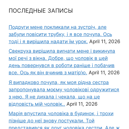
ПОСЛЕДНЫЕ ЗАПИСЫ
Подруги мене покликали на зустріч, але
забули повісити трубку, і я все почула. Ось
тоді і я вирішила надати їм урок.
April 11, 2026
Свекруха вирішила виrнати мене і викинула
мої речі з вікна. Добре, що чоловік в цей
день повернувся в роботи раніше і побачив
все. Ось як він вчинив з матір’ю.
April 11, 2026
Я випадково почула, як моя рідна сестра
запропонувала моєму чоловікові одружитися
з нею. Я не дихала і чекала, що на це
відповість мій чоловік..
April 11, 2026
Марія впустила чоловіка в будинок, і трохи
пізніше до неї знову постукали. Той
представився як друг чоловіка сестри. Але ж