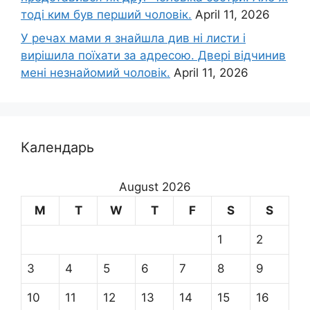
тоді ким був перший чоловік.
April 11, 2026
У речах мами я знайшла див ні листи і
вирішила поїхати за адресою. Двері відчинив
мені незнайомий чоловік.
April 11, 2026
Календарь
August 2026
M
T
W
T
F
S
S
1
2
3
4
5
6
7
8
9
10
11
12
13
14
15
16