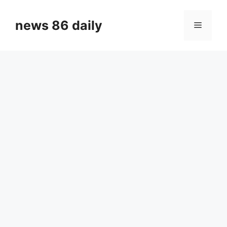
Skip
to
news 86 daily
Menu
content