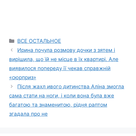
Categories
ВСЕ ОСТАЛЬНОЕ
Ирина почула розмову дочки з зятем і
вирішила, що їй не місце в їх квартирі. Але
виявилося попереду її чекав справжній
«сюрприз»
Після жахл ивого дитинства Аліна змогла
сама стати на ноги, і коли вона була вже
багатою та знаменитою, рідня раптом
згадала про не