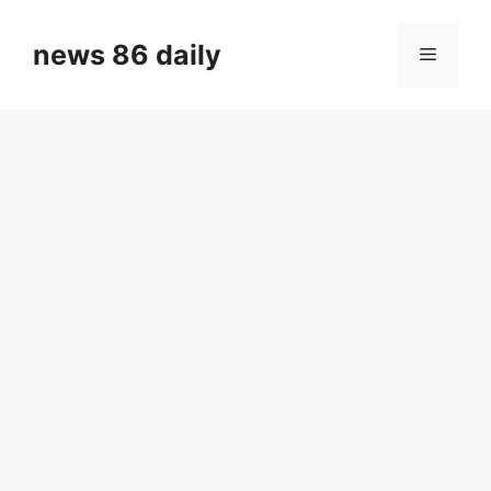
Skip
to
news 86 daily
Menu
content