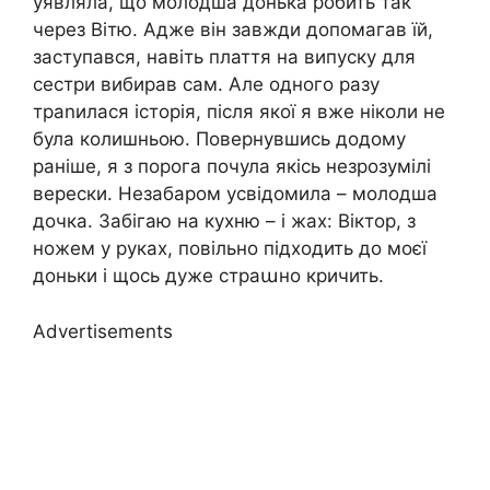
уявляла, що молодша донька робить так
через Вітю. Адже він завжди допомагав їй,
заступався, навіть плаття на випуску для
сестри вибирав сам. Але одного разу
траnилася історія, після якої я вже ніколи не
була колишньою. Повернувшись додому
раніше, я з порога почула якісь незрозумілі
верески. Незабаром усвідомила – молодша
дочка. Забігаю на кухню – і жах: Віктор, з
ножем у руках, повільно підходить до моєї
доньки і щось дуже страաно кричить.
Advertisements