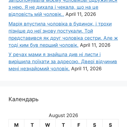
запропонувала моєму чоловікові одружитися
з нею. Я не дихала і чекала, що на це
відповість мій чоловік..
April 11, 2026
Марія впустила чоловіка в будинок, і трохи
пізніше до неї знову постукали. Той
представився як друг чоловіка сестри. Але ж
тоді ким був перший чоловік.
April 11, 2026
У речах мами я знайшла див ні листи і
вирішила поїхати за адресою. Двері відчинив
мені незнайомий чоловік.
April 11, 2026
Календарь
August 2026
M
T
W
T
F
S
S