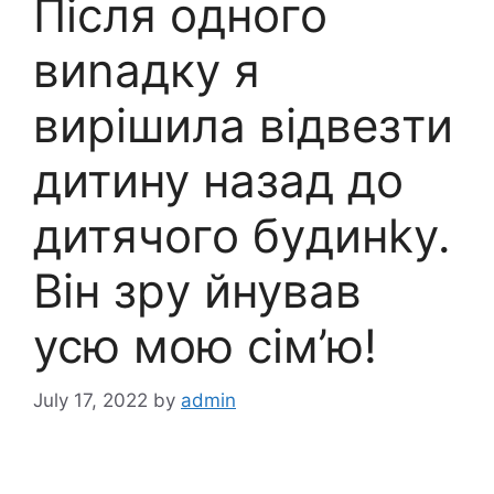
Після одного
виnадку я
вирішила відвезти
дитину назад до
дитячoго бyдинkу.
Він зрy йнував
усю мою сім’ю!
July 17, 2022
by
admin