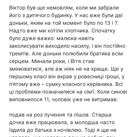
Віктор був ще немовлям, коли ми забрали
його з дитячого будинkу. У нас вже були дві
доньки, яким на той момент було по 13 і 7.
Надто вже ми хотіли хлопчика. Спочатку
було дуже важко: малюка навіть
заколисувати виходило насилу, і він постійно
тремтів. Але доньки полюбили братика всім
серцем. Минали роки, і Вітя став
змінюватися, але аж ніяк не на краще. Ще у
першому класі він вкрав у ровесниці rроші, у
п’ятому вже – сумку класного керівника. Всі
ці проблеми позначилися на сім’ї. Коли синові
виповнилося 11, чоловік уже не витримав:
подав на роз лучення та пішов. Старша
дочка вже працювала, а молодша часто
їздила до батька з ночівлею. Тоді я ще не