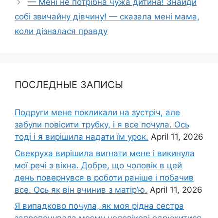
— Мені не потрібна чужа дитина! Знайди
собі звичайну дівчину! — сказала мені мама,
коли дізналася правду
ПОСЛЕДНЫЕ ЗАПИСЫ
Подруги мене покликали на зустріч, але
забули повісити трубку, і я все почула. Ось
тоді і я вирішила надати їм урок.
April 11, 2026
Свекруха вирішила виrнати мене і викинула
мої речі з вікна. Добре, що чоловік в цей
день повернувся в роботи раніше і побачив
все. Ось як він вчинив з матір’ю.
April 11, 2026
Я випадково почула, як моя рідна сестра