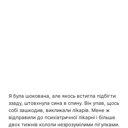
Я була шокована, але якось встигла підбігти
ззаду, штовхнула сина в спину. Він упав, щось
собі зашкодив, викликали ліkарів. Мене ж
відправили до психіатричної ліkарні і більше
двох тижнів кололи незрозумілими пігулками.