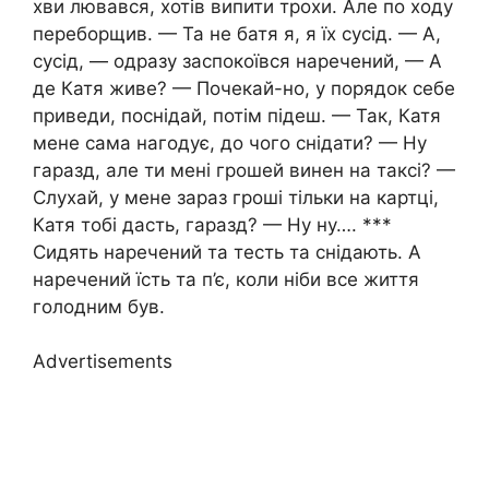
хви лювався, хотів випити трохи. Але по ходу
переборщив. — Та не батя я, я їх сусід. — А,
сусід, — одразу заспокоївся наречений, — А
де Катя живе? — Почекай-но, у порядок себе
приведи, поснідай, потім підеш. — Так, Катя
мене сама нагодує, до чого снідати? — Ну
гаразд, але ти мені грошей винен на таксі? —
Слухай, у мене зараз гроші тільки на картці,
Катя тобі дасть, гаразд? — Ну ну…. ***
Сидять наречений та тесть та снідають. А
наречений їсть та п’є, коли ніби все життя
голодним був.
Advertisements