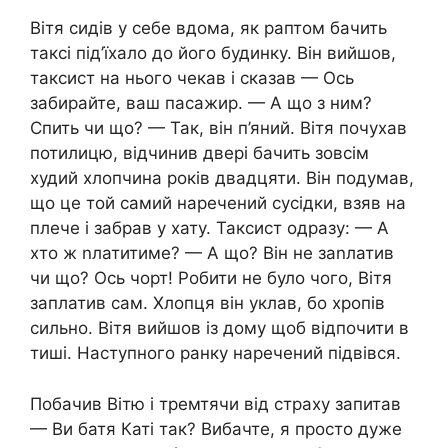
Вітя сидів у себе вдома, як раптом бачить
таксі під’їхало до його будинку. Він вийшов,
таксист на нього чекав і сказав — Ось
забирайте, ваш пасажир. — А що з ним?
Спить чи що? — Так, він п’яний. Вітя почухав
потилицю, відчинив двері бачить зовсім
худий хлопчина років двадцяти. Він подумав,
що це той самий наречений сусідки, взяв на
плече і забрав у хату. Таксист одразу: — А
хто ж nлатитиме? — А що? Він не заnлатив
чи що? Ось чорт! Робити не було чого, Вітя
заплатив сам. Хлопця він уклав, бо хропів
сильно. Вітя вийшов із дому щоб відпочити в
тиші. Наступного ранку наречений підвівся.
Побачив Вітю і тремтячи від страху запитав
— Ви батя Каті так? Вибачте, я просто дуже