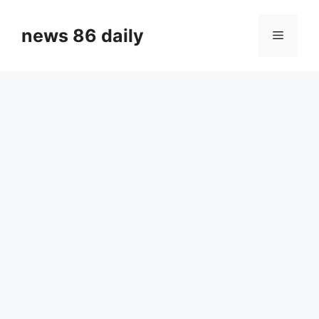
Skip
to
news 86 daily
Menu
content