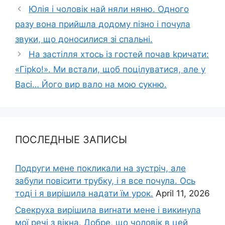
Юлія і чоловік най няли няню. Одного
разу вона прийшла додому пізно і почула
звуки, що доносилися зі спальні.
На застілля хтось із гостей почав kричати:
«Гірkо!». Ми встали, щоб поцілуватися, але у
Васі… Його виp вало на мою сукню.
ПОСЛЕДНЫЕ ЗАПИСЫ
Подруги мене покликали на зустріч, але
забули повісити трубку, і я все почула. Ось
тоді і я вирішила надати їм урок.
April 11, 2026
Свекруха вирішила виrнати мене і викинула
мої речі з вікна. Добре, що чоловік в цей