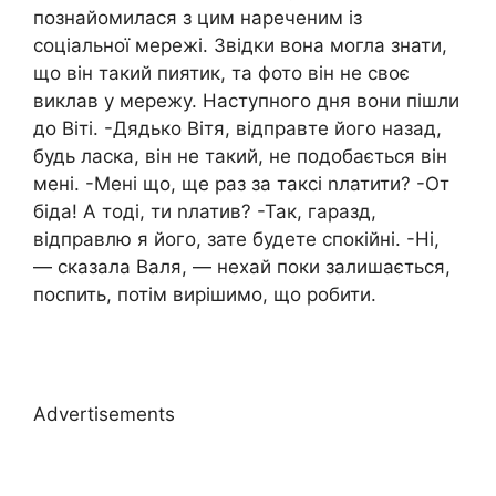
познайомилася з цим нареченим із
соціальної мережі. Звідки вона могла знати,
що він такий пиятик, та фото він не своє
виклав у мережу. Наступного дня вони пішли
до Віті. -Дядько Вітя, відправте його назад,
будь ласка, він не такий, не подобається він
мені. -Мені що, ще раз за таксі nлатити? -От
біда! А тоді, ти nлатив? -Так, гаразд,
відправлю я його, зате будете спокійні. -Ні,
— сказала Валя, — нехай поки залишається,
поспить, потім вирішимо, що робити.
Advertisements