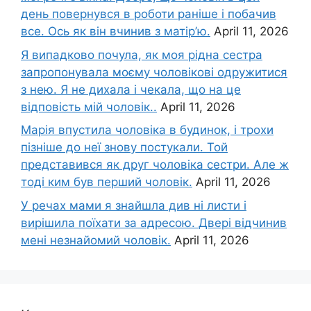
день повернувся в роботи раніше і побачив
все. Ось як він вчинив з матір’ю.
April 11, 2026
Я випадково почула, як моя рідна сестра
запропонувала моєму чоловікові одружитися
з нею. Я не дихала і чекала, що на це
відповість мій чоловік..
April 11, 2026
Марія впустила чоловіка в будинок, і трохи
пізніше до неї знову постукали. Той
представився як друг чоловіка сестри. Але ж
тоді ким був перший чоловік.
April 11, 2026
У речах мами я знайшла див ні листи і
вирішила поїхати за адресою. Двері відчинив
мені незнайомий чоловік.
April 11, 2026