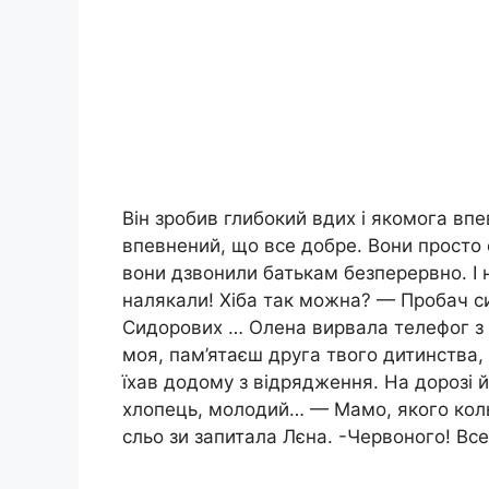
Він зробив глибокий вдих і якомога впе
впевнений, що все добре. Вони просто
вони дзвонили батькам безперервно. І н
налякали! Хіба так можна? — Пробач си
Сидорових … Олена вирвала телефог з 
моя, пам’ятаєш друга твого дитинства,
їхав додому з відрядження. На дорозі 
хлопець, молодий… — Мамо, якого кол
сльо зи запитала Лєна. -Червоного! Все