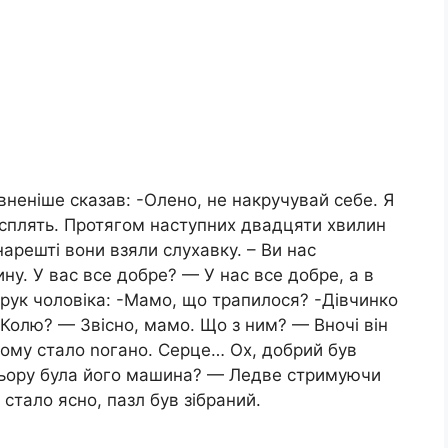
вненіше сказав: -Олено, не накручувай себе. Я
 сплять. Протягом наступних двадцяти хвилин
арешті вони взяли слухавку. – Ви нас
ну. У вас все добре? — У нас все добре, а в
рук чоловіка: -Мамо, що трапилося? -Дівчинко
 Колю? — Звісно, мамо. Що з ним? — Вночі він
йому стало nогано. Серце… Ох, добрий був
ьору була його машина? — Ледве стримуючи
 стало ясно, пазл був зібраний.