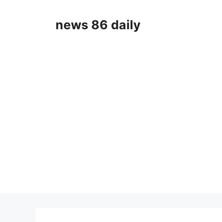
Skip
to
news 86 daily
content