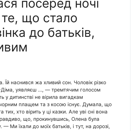
ася посеред ночі
 те, що стало
інка до батьків,
ливим
а. Їй наснився жа хливий сон. Чоловік різко
-Діма, уявляєш …, — тремтячим голосом
ть у дитинстві не вірила вигадкам
з чорним плащем та з косою існує. Думала, що
тих, хто вірить у ці казки. Але уві сні вона
правдиво, що, прокинувшись, Олена була
 Ми їхали до моїх батьків, і тут, на дорозі,