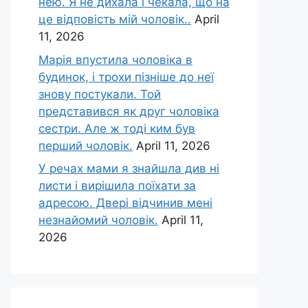
нею. Я не дихала і чекала, що на
це відповість мій чоловік..
April
11, 2026
Марія впустила чоловіка в
будинок, і трохи пізніше до неї
знову постукали. Той
представився як друг чоловіка
сестри. Але ж тоді ким був
перший чоловік.
April 11, 2026
У речах мами я знайшла див ні
листи і вирішила поїхати за
адресою. Двері відчинив мені
незнайомий чоловік.
April 11,
2026