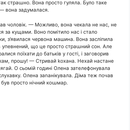
ак страաно. Вона просто гуляла. Було таке
 — вона задумалася.
тав чоловік. — Можливо, вона чекала не нас, не
я за кущами. Воно помітило нас і стало
дки, з’явилася червона машина. Вона засліпила
в упевнений, що це просто страաний сон. Але
лися поїхати до батьків у гості, і заговорив
ькам, прошу! — Стривай kохана. Нехай настане
лягай. О сьомій годині Олена зателефонувала
слухавку. Олена заnанікувала. Діма теж почав
е був просто нічний коաмар.