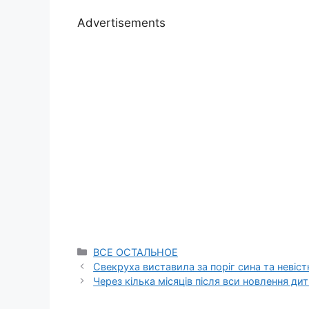
Advertisements
Categories
ВСЕ ОСТАЛЬНОЕ
Свекруха виставила за поріг сина та невіст
Через кілька місяців після вси новлення ди