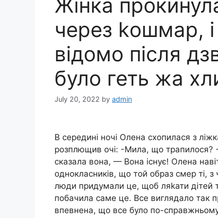
Жінка прокинул
через kошмар, і
відомо після дзв
було геть жа х
July 20, 2022
by
admin
В середині ночі Олена схопилася з ліжк
розплющив очі: -Мила, що трапилося? 
сказала вона, — Вона існує! Олена наві
однокласників, що той образ смер ті, 
люди придумали це, щоб ляkати дітей та 
побачила саме це. Все виглядало так 
впевнена, що все було по-справжньому. —