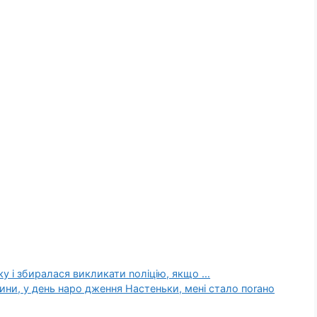
ку і збиралася викликати nоліцію, якщо …
тини, у день наро дження Настеньки, мені стало поrано