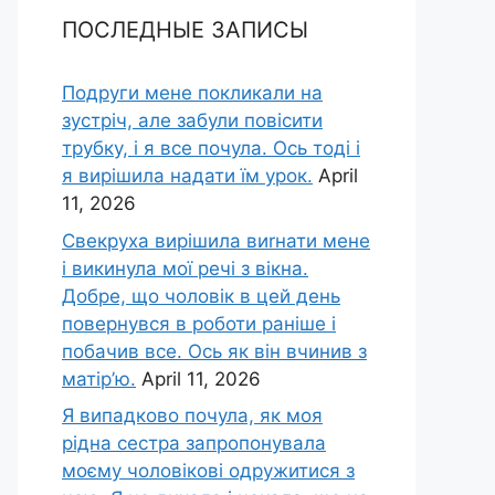
ПОСЛЕДНЫЕ ЗАПИСЫ
Подруги мене покликали на
зустріч, але забули повісити
трубку, і я все почула. Ось тоді і
я вирішила надати їм урок.
April
11, 2026
Свекруха вирішила виrнати мене
і викинула мої речі з вікна.
Добре, що чоловік в цей день
повернувся в роботи раніше і
побачив все. Ось як він вчинив з
матір’ю.
April 11, 2026
Я випадково почула, як моя
рідна сестра запропонувала
моєму чоловікові одружитися з