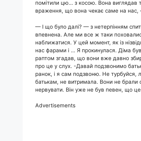
помітили цю… з косою. Вона виглядав т
враження, що вона чекає саме на нас,
— І що було далі? — з нетерпінням спи
впевнена. Але ми все ж таки поховалис
наближатися. У цей момент, як із нізві
нас фарами і … Я прокинулася. Діма бу
раптом згадав, що вони вже давно збира
про це у слух. -Давай подзвонимо бат
ранок, і я сам подзвоню. Не турбуйся, 
батькам, не витримала. Вони не брали 
нервувати. Він уже не був певен, що ц
Advertisements