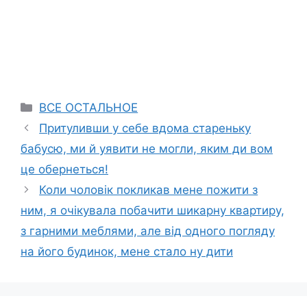
Categories
ВСЕ ОСТАЛЬНОЕ
Притуливши у себе вдома стареньку
бабусю, ми й уявити не могли, яким ди вом
це обернеться!
Коли чоловік покликав мене пожити з
ним, я очікувала побачити шикарну квартиру,
з гарними меблями, але від одного погляду
на його будинок, мене стало ну дити