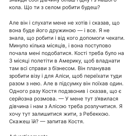
кола. Що ти з селом робити будеш?
Але він і слухати мене не хотів і сказав, що
вона буде його дружиною — і все. Я не
знала, що робити і від кого допомоги чекати.
Минуло кілька місяців, і вона поступово
почала мені подобатися. Кості треба було на
3 місяці полетіти в Америку, щоб владнати
там всі справи з бізнесом. Він планував
зробити візу і для Аліси, щоб переїхати туди
разом з нею. Але в підсумку він поїхав один.
Одного разу Костя подзвонив і сказав, що є
серйозна розмова. — У мене тут з’явилася
дівчина і нам з Алісою треба розлучитися. Я
хочу тут залишитися жити, з Ребеккою.
Скажеш їй? — запитав Костя.