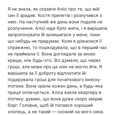
Я не знала, як сказати Алісі про те, що мій
син її зрадив. Костя прилетів і розлучився з
нею. На наступний же день вони подали на
розлучення. Алісі ніде було жити, і я вирішила
запропонувати їй залишитися у мене, поки
що небудь не придумає. Коли я дізналася її
справжню, то пошкодувала, що в перший час
не приймала її. Вона доглядала за мною
краще, ніж будь-хто. Всі думали, що через
гроші, але мови про це ніяк не могло йти. Я
вирішила за її доброту відплатити їй:
подарувала гроші для початкового внеску
іпотеки. Вона орала кожен день, а будь-яка
праця оплачується. Аліса взяла квартиру в
іпотеку: думаю, що вона дуже скоро закриє
борг. Головне, щоб їй попався хороший
хлопець, а не такий — схожий на мого сина.