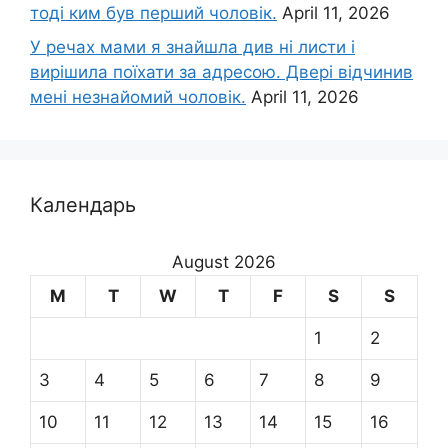
тоді ким був перший чоловік.
April 11, 2026
У речах мами я знайшла див ні листи і
вирішила поїхати за адресою. Двері відчинив
мені незнайомий чоловік.
April 11, 2026
Календарь
August 2026
M
T
W
T
F
S
S
1
2
3
4
5
6
7
8
9
10
11
12
13
14
15
16