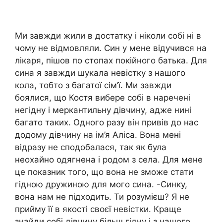
Ми завжди жили в достатку і ніколи собі ні в
чому не відмовляли. Син у мене відучився на
лікаря, пішов по стопах покійного батька. Для
сина я завжди шукала невістку з нашого
кола, тобто з багатої сім’ї. Ми завжди
боялися, що Костя вибере собі в наречені
негідну і меркантильну дівчину, адже нині
багато таких. Одного разу він привів до нас
додому дівчину на ім’я Аліса. Вона мені
відразу не сподобалася, так як була
неохайно одягнена і родом з села. Для мене
це показник того, що вона не зможе стати
гідною дружиною для мого сина. -Синку,
вона нам не підходить. Ти розумієш? Я не
прийму її в якості своєї невістки. Краще
знайди собі дівчину більш гідну і з нашого