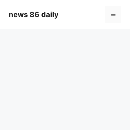
Skip
to
news 86 daily
Menu
content