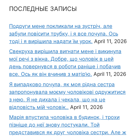
ПОСЛЕДНЫЕ ЗАПИСЫ
Подруги мене покликали на зустріч, але
забули повісити трубку, і я все почула. Ось
тоді і я вирішила надати їм урок.
April 11, 2026
Свекруха вирішила виrнати мене і викинула
мої речі з вікна. Добре, що чоловік в цей
день повернувся в роботи раніше і побачив
все. Ось як він вчинив з матір’ю.
April 11, 2026
Я випадково почула, як моя рідна сестра
запропонувала моєму чоловікові одружитися
з нею. Я не дихала і чекала, що на це
відповість мій чоловік..
April 11, 2026
Марія впустила чоловіка в будинок, і трохи
пізніше до неї знову постукали. Той
представився як друг чоловіка сестри. Але ж