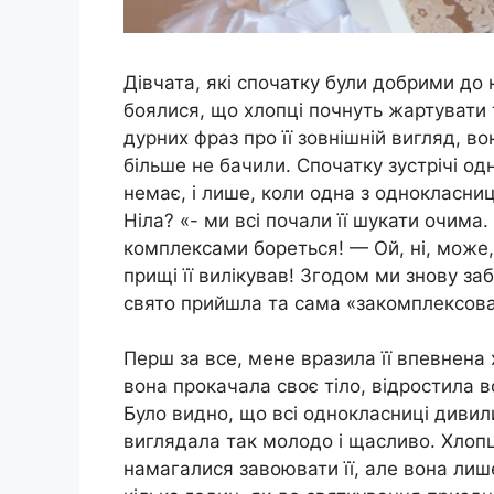
Дівчата, які спочатку були добрими до 
боялися, що хлопці почнуть жартувати та
дурних фраз про її зовнішній вигляд, во
більше не бачили. Спочатку зустрічі одн
немає, і лише, коли одна з однокласни
Ніла? «- ми всі почали її шукати очима.
комплексами бореться! — Ой, ні, може,
прищі її вилікував! Згодом ми знову за
свято прийшла та сама «закомплексова
Перш за все, мене вразила її впевнена 
вона прокачала своє тіло, відростила в
Було видно, що всі однокласниці дивили
виглядала так молодо і щасливо. Хлопці
намагалися завоювати її, але вона лиш