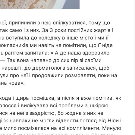
неї, припинили з нею спілкуватися, тому що
к само і з них. За 3 роки постійних жартів і
на вступила до коледжу в інше місто і ми її
окласників ми навіть не помітили, що її ніде
ць раптом запитала: » А де наша здоровило
 — Так вона напевно до сих пір зі своїми
 нарешті, до дерматолога записалася, щоб
були про неї і продовжили розмовляти, поки на
на нова».
хода і щира посмішка, а після я вже помітив, як
олосся і вилікувала всі проблеми зі шкірою.
ся на неї з заздрістю, бо жодна з них не
 ж навпаки не могли відвести погляд від Ніли і
е мило посміхалася на всі компліменти. Минуло