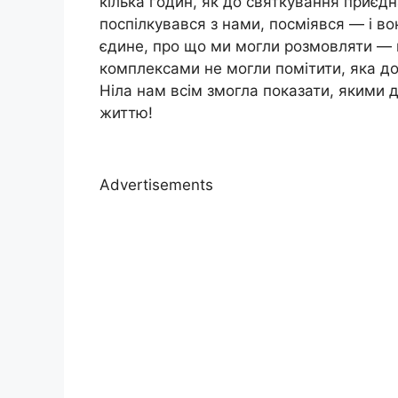
кілька годин, як до святкування приєдна
поспілкувався з нами, посміявся — і во
єдине, про що ми могли розмовляти — ц
комплексами не могли помітити, яка до
Ніла нам всім змогла показати, якими
життю!
Advertisements