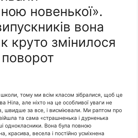
ною новенької»․
 випускників вона
як круто змінилося
к поворот
ї школи, тому ми всім класом зібралися, щоб це
ва Ніла, але ніхто на це особливої уваги не
в, швидше за все, і висміювали. Ми раптом про
увійшла та сама «страшненька і дурненька
інші однокласники. Вона була повною
а, красива, весела і постійно усміхнена