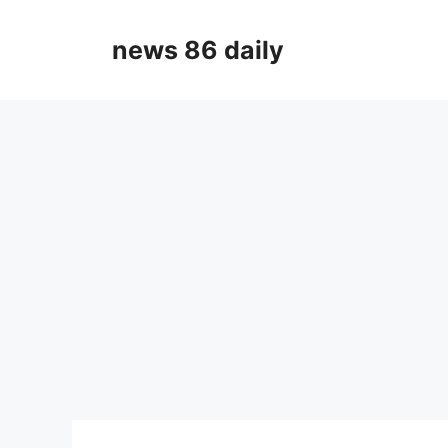
Skip
to
news 86 daily
content