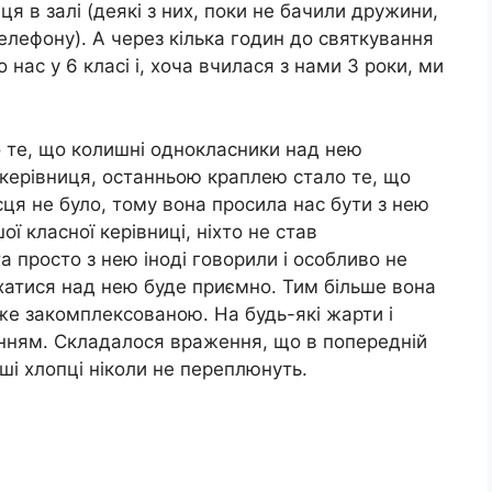
я в залі (деякі з них, поки не бачили дружини,
телефону). А через кілька годин до святкування
 нас у 6 класі і, хоча вчилася з нами 3 роки, ми
 те, що колишні однокласники над нею
 керівниця, останньою краплею стало те, що
ісця не було, тому вона просила нас бути з нею
 класної керівниці, ніхто не став
 просто з нею іноді говорили і особливо не
хатися над нею буде приємно. Тим більше вона
же закомплексованою. На будь-які жарти і
нням. Складалося враження, що в попередній
ші хлопці ніколи не переплюнуть.