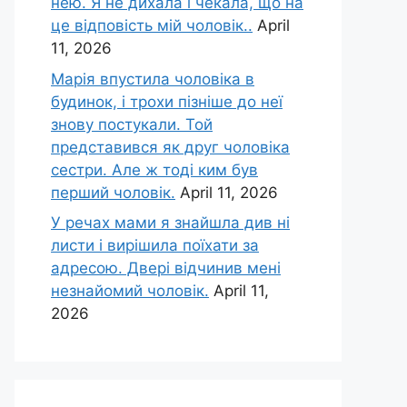
нею. Я не дихала і чекала, що на
це відповість мій чоловік..
April
11, 2026
Марія впустила чоловіка в
будинок, і трохи пізніше до неї
знову постукали. Той
представився як друг чоловіка
сестри. Але ж тоді ким був
перший чоловік.
April 11, 2026
У речах мами я знайшла див ні
листи і вирішила поїхати за
адресою. Двері відчинив мені
незнайомий чоловік.
April 11,
2026