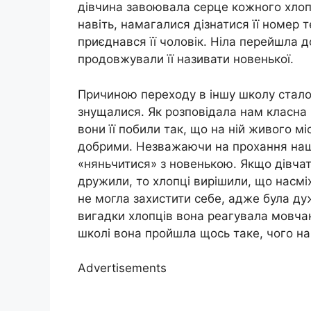
дівчина завоювала серце кожного хлопц
навіть, намагалися дізнатися її номер 
приєднався її чоловік. Ніла перейшла до
продовжували її називати новенької.
Причиною переходу в іншу школу стало
знущалися. Як розповідала нам класна
вони її побили так, що на ній живого м
добрими. Незважаючи на прохання нашої
«няньчитися» з новенькою. Якщо дівчата
дружили, то хлопці вирішили, що насмі
не могла захистити себе, адже була ду
вигадки хлопців вона реагувала мовча
школі вона пройшла щось таке, чого на
Advertisements