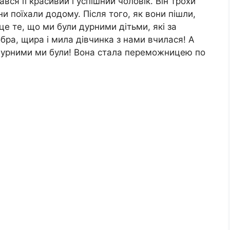
вся її красивий і успішний чоловік. Він трохи
ни поїхали додому. Після того, як вони пішли,
е те, що ми були дурними дітьми, які за
бра, щира і мила дівчинка з нами вчилася! А
 дурними ми були! Вона стала переможницею по