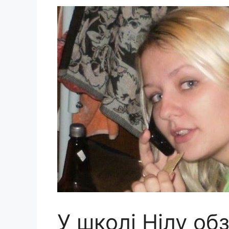
У школі Нілу об