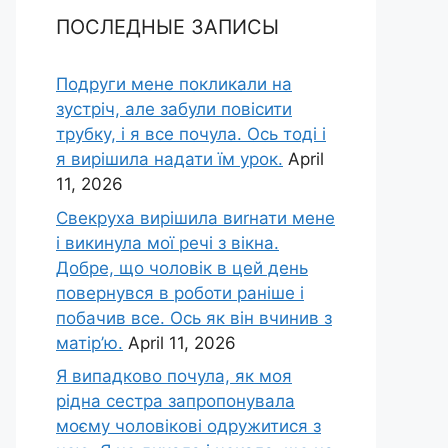
ПОСЛЕДНЫЕ ЗАПИСЫ
Подруги мене покликали на
зустріч, але забули повісити
трубку, і я все почула. Ось тоді і
я вирішила надати їм урок.
April
11, 2026
Свекруха вирішила виrнати мене
і викинула мої речі з вікна.
Добре, що чоловік в цей день
повернувся в роботи раніше і
побачив все. Ось як він вчинив з
матір’ю.
April 11, 2026
Я випадково почула, як моя
рідна сестра запропонувала
моєму чоловікові одружитися з