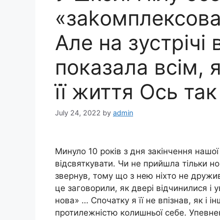
«заkомплексова
Але на зустрічі
показала всім, 
її життя Ось та
July 24, 2022
by
admin
Минуло 10 років з дня закінчення нашо
відсвяткувати. Чи не прийшла тільки но
звернув, тому що з нею ніхто не дружи
це заговорили, як двері відчинилися і 
нова» … Спочатку я її не впізнав, як і 
протилежністю колишньої себе. Упевнен