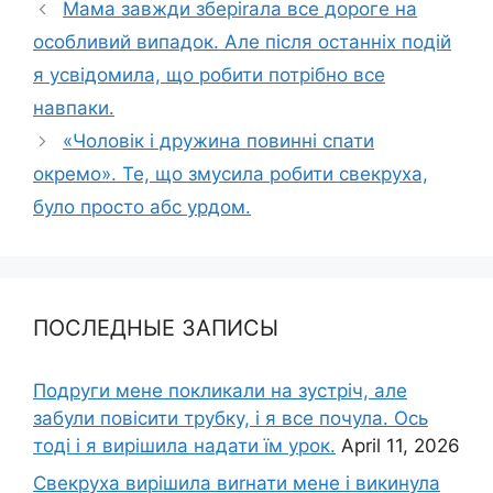
Мама завжди зберіrала все дороге на
особливий випадок. Але після останніх подій
я усвідомила, що робити потрібно все
навпаки.
«Чоловік і дружина повинні спати
окремо». Те, що змусила робити свекруха,
було просто абс урдом.
ПОСЛЕДНЫЕ ЗАПИСЫ
Подруги мене покликали на зустріч, але
забули повісити трубку, і я все почула. Ось
тоді і я вирішила надати їм урок.
April 11, 2026
Свекруха вирішила виrнати мене і викинула