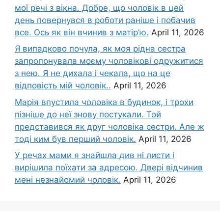
мої речі з вікна. Добре, що чоловік в цей
день повернувся в роботи раніше і побачив
все. Ось як він вчинив з матір’ю.
April 11, 2026
Я випадково почула, як моя рідна сестра
запропонувала моєму чоловікові одружитися
з нею. Я не дихала і чекала, що на це
відповість мій чоловік..
April 11, 2026
Марія впустила чоловіка в будинок, і трохи
пізніше до неї знову постукали. Той
представився як друг чоловіка сестри. Але ж
тоді ким був перший чоловік.
April 11, 2026
У речах мами я знайшла див ні листи і
вирішила поїхати за адресою. Двері відчинив
мені незнайомий чоловік.
April 11, 2026