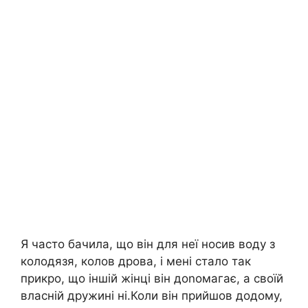
Я часто бачила, що він для неї носив воду з
колодязя, колов дрова, і мені стало так
прикро, що іншій жінці він доnомагає, а своїй
власній дружині ні.Коли він прийшов додому,