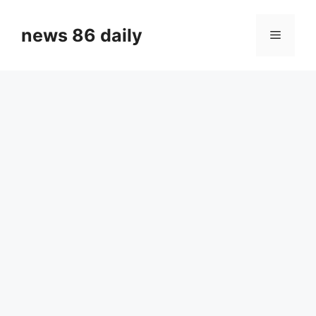
Skip
to
news 86 daily
Menu
content