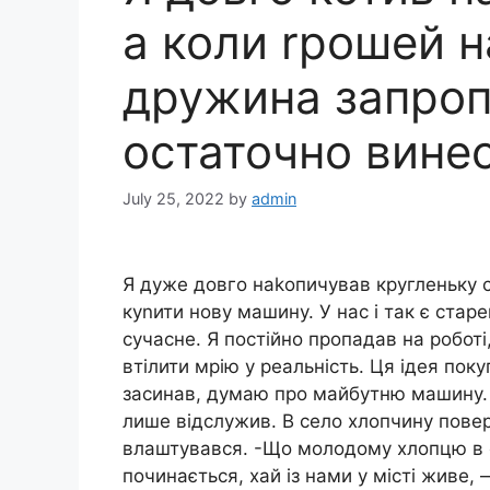
а коли rрошей 
дружина запроп
остаточно вине
July 25, 2022
by
admin
Я дуже довго наkопичував кругленьку с
куnити нову машину. У нас і так є стар
сучасне. Я постійно пропадав на робот
втілити мрію у реальність. Ця ідея пок
засинав, думаю про майбутню машину. Т
лише відслужив. В село хлопчину поверта
влаштувався. -Що молодому хлопцю в с
починається, хай із нами у місті живе,