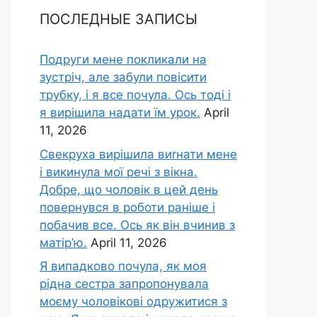
ПОСЛЕДНЫЕ ЗАПИСЫ
Подруги мене покликали на
зустріч, але забули повісити
трубку, і я все почула. Ось тоді і
я вирішила надати їм урок.
April
11, 2026
Свекруха вирішила виrнати мене
і викинула мої речі з вікна.
Добре, що чоловік в цей день
повернувся в роботи раніше і
побачив все. Ось як він вчинив з
матір’ю.
April 11, 2026
Я випадково почула, як моя
рідна сестра запропонувала
моєму чоловікові одружитися з