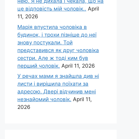
нею. Я не дихала і чекала, що на
це відповість мій чоловік..
April
11, 2026
Марія впустила чоловіка в
будинок, і трохи пізніше до неї
знову постукали. Той
представився як друг чоловіка
сестри. Але ж тоді ким був
перший чоловік.
April 11, 2026
У речах мами я знайшла див ні
листи і вирішила поїхати за
адресою. Двері відчинив мені
незнайомий чоловік.
April 11,
2026