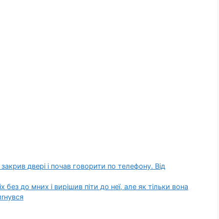
 закрив двері і почав говорити по телефону. Від
х без до мних і вирішив піти до неї, але як тільки вона
иrнувся