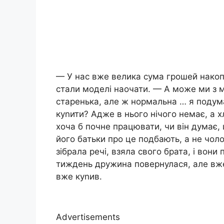
— У нас вже велика сума грошей накоп
стали моделі наочати. — А може ми з 
старенька, але ж нормальна … я подум
куnити? Адже в нього нічого немає, а х
хоча б почне працювати, чи він думає,
його батьки про це подбають, а не чол
зібрала речі, взяла свого брата, і вони
тиждень дружина повернулася, але вже
вже куnив.
Advertisements