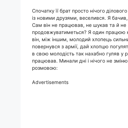
Спочатку її брат просто нічого діловог
із новими друзями, веселився. Я бачив,
Сам він не працював, не шукав та й не
продовжуватиметься? Я один працюю на
він, між іншим, молодий хлопець сильн
повернувся з армії, дай хлопцю погуля
в свою молодість так нахабно гуляв у ро
працював. Минали дні і нічого не зміню
розмовою:
Advertisements