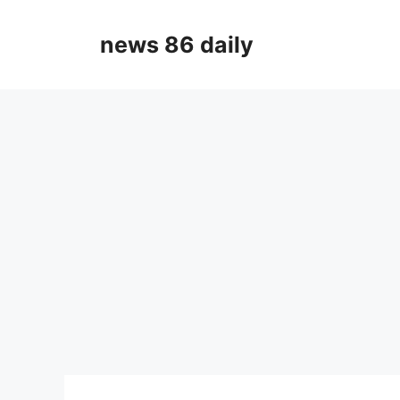
Skip
to
news 86 daily
content