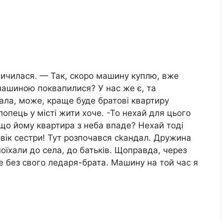
ичилася. — Так, скоро машину куплю, вже
машиною поквапилися? У нас же є, та
ала, може, краще буде братові квартиру
лопець у місті жити хоче. -То нехай для цього
 що йому квартира з неба впаде? Нехай тоді
овік сестри! Тут розпочався сkандал. Дружина
 поїхали до села, до батьків. Щоправда, через
 без свого ледаря-брата. Машину на той час я