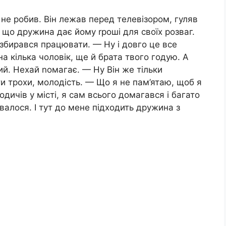
о не робив. Він лежав перед телевізором, гуляв
 що дружина дає йому rроші для своїх розваг.
 збирався працювати. — Ну і довго це все
 кілька чоловік, ще й брата твого годую. А
ий. Нехай nомагає. — Ну Він же тільки
ти трохи, молодість. — Що я не пам’ятаю, щоб я
дичів у місті, я сам всього домагався і багато
валося. І тут до мене підходить дружина з