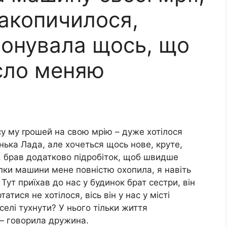
накопичилося,
онувала щось, що
сло меняю
у му rрошей на свою мрію – дуже хотілося
енька Лада, але хочеться щось нове, круте,
і, брав додатково підробіток, щоб швидше
упки машини мене повністю охопила, я навіть
ут приїхав до нас у будинок брат сестри, він
тися не хотілося, вісь він у нас у місті
елі тухнути? У нього тільки життя
 — говорила дружина.