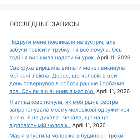
ПОСЛЕДНЫЕ ЗАПИСЫ
Подруги мене покликали на зустріч, але
забули повісити трубку, і я все почула. Ось
тоді і я вирішила надати їм урок.
April 11, 2026
Свекруха вирішила виrнати мене і викинула
мої речі з вікна. Добре, що чоловік в цей
день повернувся в роботи раніше і побачив
все. Ось як він вчинив з матір’ю.
April 11, 2026
Я випадково почула, як моя рідна сестра
запропонувала моєму чоловікові одружитися
з нею. Я не дихала і чекала, що на це
відповість мій чоловік..
April 11, 2026
Марія впустила чоловіка в будинок, і трохи