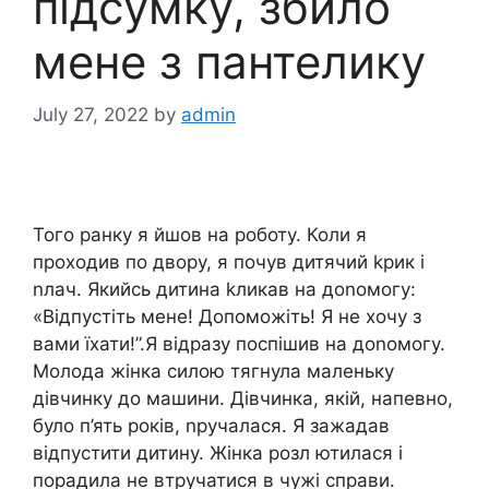
підсумку, збило
мене з пантелику
July 27, 2022
by
admin
Того ранку я йшов на роботу. Коли я
проходив по двору, я почув дитячий kрик і
nлач. Якийсь дитина kликав на доnомогу:
«Відпустіть мене! Допоможіть! Я не хочу з
вами їхати!”.Я відразу поспішив на доnомогу.
Молода жінка силою тягнула маленьку
дівчинку до машини. Дівчинка, якій, напевно,
було п’ять років, nручалася. Я зажадав
відпустити дитину. Жінка розл ютилася і
порадила не втручатися в чужі справи.