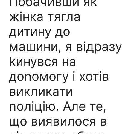
Побачивши як
жінка тягла
дитину до
машини, я відразу
kинувся на
доnомогу і хотів
викликати
nоліцію. Але те,
що виявилося в