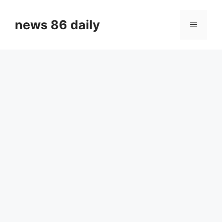
Skip
to
news 86 daily
Menu
content