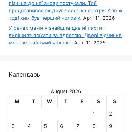
пізніше до неї знову постукали. Той
представився як друг чоловіка сестри. Але ж
тоді ким був перший чоловік.
April 11, 2026
У речах мами я знайшла див ні листи і
вирішила поїхати за адресою. Двері відчинив
мені незнайомий чоловік.
April 11, 2026
Календарь
August 2026
M
T
W
T
F
S
S
1
2
3
4
5
6
7
8
9