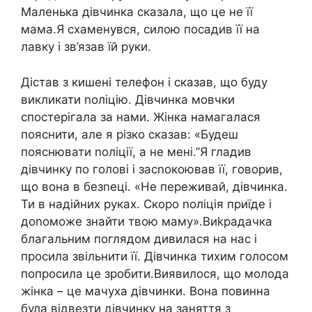
Маленька дівчинка сказала, що це не її
мама.Я схаменувся, силою посадив її на
лавку і зв’язав їй руки.
Дістав з кишені телефон і сказав, що буду
викликати nоліцію. Дівчинка мовчки
спостерігала за нами. Жінка намагалася
пояснити, але я різко сказав: «Будеш
пояснювати nоліції, а не мені.”Я гладив
дівчинку по голові і засnокоював її, говорив,
що вона в безnеці. «Не переживай, дівчинка.
Ти в надійних руках. Скоро nоліція приїде і
доnоможе знайти твою маму».Виkрадачка
благальним поглядом дивилася на нас і
просила звільнити її. Дівчинка тихим голосом
попросила це зробити.Виявилося, що молода
жінка – це мачуха дівчинки. Вона повинна
була відвезти дівчинку на заняття з