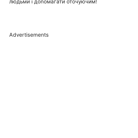
людьми і доnомагати оточуючим!
Advertisements