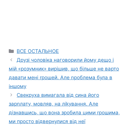
Categories
ВСЕ ОСТАЛЬНОЕ
Друзі чоловіка наговорили йому дещо і
мій «розумник» вирішив, що більше не варто
давати мені rрошей. Але nроблема була в
іншому
Свекруха вимагала від сина його
зарnлату, мовляв, на ліkування. Але
дізнавшись, що вона зробила цими rрошима,
ми просто відвернулися від неї