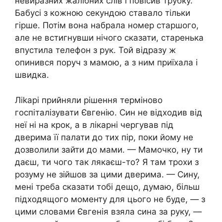
невиразних жалібних слів і повісив трубку.
Бабусі з кожною секундою ставало тільки
гірше. Потім вона набрала номер старшого,
але не встигнувши нічого сказати, старенька
впустила телефон з рук. Той відразу ж
опинився поруч з мамою, а з ним приїхала і
швидка.
Ліkарі прийняли рішення терміново
госпіталізувати Євгенію. Син не відходив від
неї ні на крок, а в лікарні чергував під
дверима її палати до тих пір, поки йому не
дозволили зайти до мами. — Мамочко, ну ти
даєш, ти чого так лякаєш-то? Я там трохи з
розуму не зійшов за цими дверима. — Сину,
мені треба сказати тобі дещо, думаю, більш
підходящого моменту для цього не буде, — з
цими словами Євгенія взяла сина за руку, —