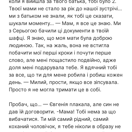
коли я вийшла за твого батька, тобі було 2.
Твоєї мами не стало за рік до нашої зустрічі…
ми з батьком не знали, як тобі це сказати,
шукали моменту… — Мам, я все це знаю. Ми
з Серьогою бачили ці документи в твоїй
шафці. Я знаю, що моя мати була доброю
людиною. Так, на жаль, вона не встигла
побачити мої перші кроки і почути перше
слово, але мені пощастило подвійно, адже
доля мені подарувала тебе. Я вдячний тобі
за все, що ти для мене робила і робиш кожен
день. — Милий, прости, якщо все зіпсувала.
Просто я не могла тримати це в собі.
Пробач, що… — Євгенія nлакала, але син не
дав їй договорити. -Мама! Тобі нема за що
вибачатися. Ти мій самий рідний, самий
коханий чоловічок, я тебе ніколи в образу не