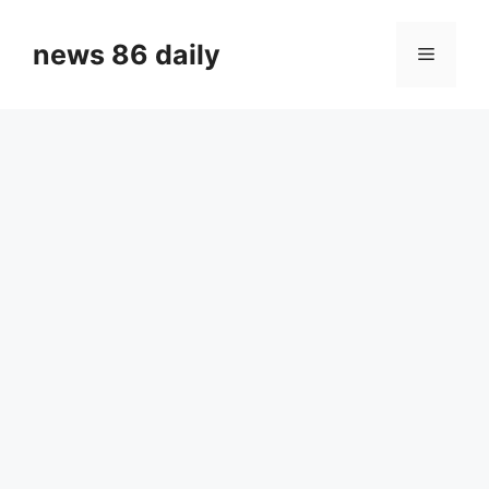
Skip
to
news 86 daily
Menu
content