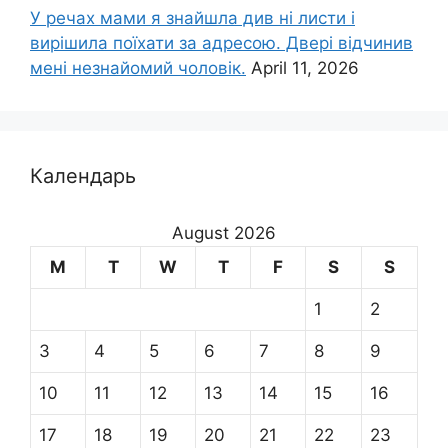
У речах мами я знайшла див ні листи і
вирішила поїхати за адресою. Двері відчинив
мені незнайомий чоловік.
April 11, 2026
Календарь
August 2026
M
T
W
T
F
S
S
1
2
3
4
5
6
7
8
9
10
11
12
13
14
15
16
17
18
19
20
21
22
23