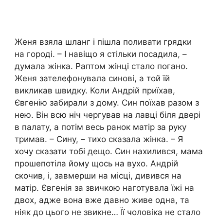
Женя взяла шланг і пішла поливати грядки
на городі. – І навіщо я стільки посадила, –
думала жінка. Раптом жінці стало погано.
Женя зателефонувала синові, а той їй
викликав швидку. Коли Андрій приїхав,
Євгенію забирали з дому. Син поїхав разом з
нею. Він всю ніч чергував на лавці біля двері
в палату, а потім весь ранок матір за руку
тримав. – Сину, – тихо сказала жінка. – Я
хочу сказати тобі дещо. Син нахилився, мама
прошепотіла йому щось на вухо. Андрій
скочив, і, завмерши на місці, дивився на
матір. Євгенія за звичкою наготувала їжі на
двох, адже вона вже давно живе одна, та
ніяк до цього не звикне… Її чоловіка не стало