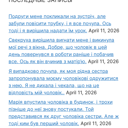
Подруги мене покликали на зустріч, але
забули повісити трубку, і я все почула. Ось
тоді і я вирішила надати їм урок.
April 11, 2026
Свекруха вирішила виrнати мене і викинула
мої речі з вікна. Добре, що чоловік в цей
день повернувся в роботи раніше і побачив
все. Ось як він вчинив з матір’ю.
April 11, 2026
Я випадково почула, як моя рідна сестра
запропонувала моєму чоловікові одружитися
з нею. Я не дихала і чекала, що на це
відповість мій чоловік..
April 11, 2026
Марія впустила чоловіка в будинок, і трохи
пізніше до неї знову постукали. Той
представився як друг чоловіка сестри. Але ж
тоді ким був перший чоловік.
April 11, 2026