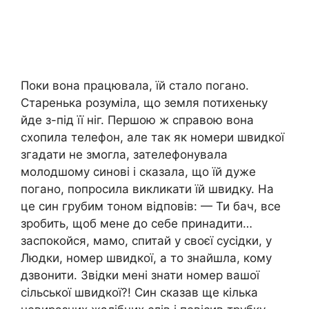
Поки вона працювала, їй стало погано.
Старенька розуміла, що земля потихеньку
йде з-під її ніг. Першою ж справою вона
схопила телефон, але так як номери швидкої
згадати не змогла, зателефонувала
молодшому синові і сказала, що їй дуже
погано, попросила викликати їй швидку. На
це син грубим тоном відповів: — Ти бач, все
зробить, щоб мене до себе принадити…
заспокойся, мамо, спитай у своєї сусідки, у
Людки, номер швидкої, а то знайшла, кому
дзвонити. Звідки мені знати номер вашої
сільської швидкої?! Син сказав ще кілька