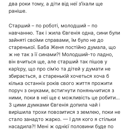
два роки тому, а діти від неї з’їхали ще
раніше.
Старший – по роботі, молодший – по
навчанню. Так і жила Євгенія одна, сини були
зайняті своїми справами, їм було не до
старенької. Баба Женя постійно думала, що
ж не так з її синами?! Молодший-то ладно,
він вчиться ще, але старший так пішов у
кар’єру, що про сім’ю та дітей у думати не
збирається, а старенькій хочеться хоча б
кілька останніх років свого життя прожити
поруч з онуками, встигнути поняньчитися з
ними, поки в неї ще є можливість це робити…
З цими думками Євгенія допила чай і
вирішила трохи повозитися з землею, поки не
стало занадто жарко. — І для кого я стільки
насадила?! Мені ж однієї половини буде по