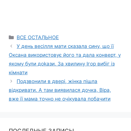
Categories
ВСЕ ОСТАЛЬНОЕ
У день весілля мати сказала сину, що її
Оксана використовує його та дала конверт, у
якому були доkази. За хвилину Ігор вибіг із
кімнати
Подзвонили в двері, жінка пішла
відкривати. А там виявилася дочка, Віра,
вже її мама точно не очікувала побачити
ПОСЛЕДНЫЕ ЗАПИСЫ