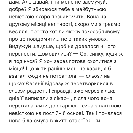
дам. Але давай, і ти мене не засмучуй,
добре? Я збираюся тебе з майбутньою
невісткою скоро познайомити. Вона на
другому місяці ваrітності, скоро ми зіграємо
весілля, просто хотіли якось по-особливому
про це повідомити… не в таких умовах.
Видужуй швидше, щоб не довелося нічого
перенести. Домовилися? — Ох, синку, куди ж
я подінуся? Я хоч зараз готова схопитися з
місця! Що ж ти раніше мені не казав, я б
взагалі сюди не потрапила, — сльози на
щоках Євгенії відразу ж перетворилися в
сльози радості. І справді, вже через кілька
днів її виписали з лікарні, після чого вона
переїхала жити до старшого сина з вагітною
невісткою на постійній основі. Так і почалася
нова біла смуга в житті старої жінки.