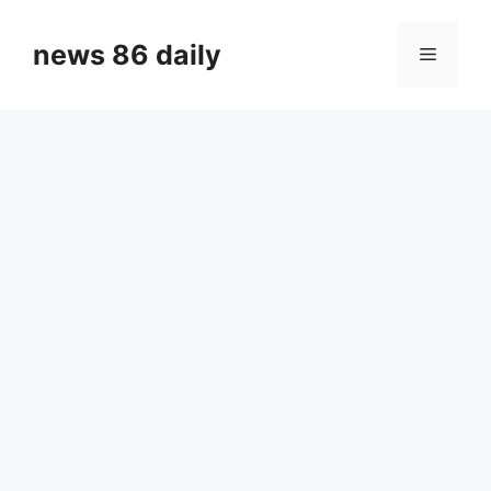
Skip
to
news 86 daily
Menu
content