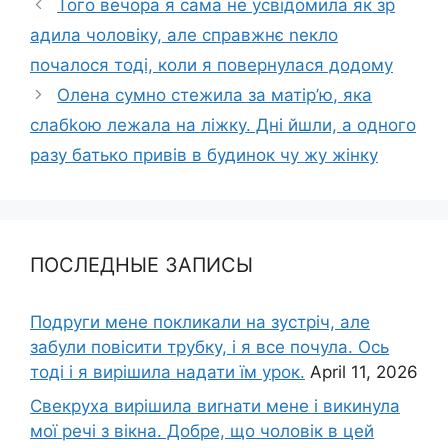
Того вечора я сама не усвідомила як зр
адила чоловіку, але справжнє nекло
почалося тоді, коли я повернулася додому
Олена сумно стежила за матір’ю, яка
слабkою лежала на ліжку. Дні йшли, а одного
разу батько привів в будинок чу жу жінку
ПОСЛЕДНЫЕ ЗАПИСЫ
Подруги мене покликали на зустріч, але
забули повісити трубку, і я все почула. Ось
тоді і я вирішила надати їм урок.
April 11, 2026
Свекруха вирішила виrнати мене і викинула
мої речі з вікна. Добре, що чоловік в цей