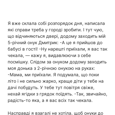
Я вже склала собі розпорядок дня, написала
які справи треба у городі зробити. І тут чую,
що відчиняються двері, додому заходить мій
5-річний онук Дмитрик: -А це я прийшов до
бабусі в гості! -Ну нарешті приїхали, я вас так
чекала, — кажу я, видавлюючи з себе
посмішку. Слідом за онуком додому заходить
моя донька з 2-річною онукою на руках:
-Мама, ми приїхали. Я подумала, що поки
літо і не сильно жарко, краще діти у тебе на
дачі побудуть. У тебе тут повітря свіже,
нехай ягідки з грядок поїдять. -Так, звичайно,
радість-то яка, а я вас всіх так чекала.
Насправді я взагалі не хотіла, щоб онуки до