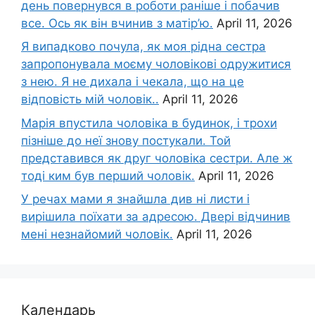
день повернувся в роботи раніше і побачив
все. Ось як він вчинив з матір’ю.
April 11, 2026
Я випадково почула, як моя рідна сестра
запропонувала моєму чоловікові одружитися
з нею. Я не дихала і чекала, що на це
відповість мій чоловік..
April 11, 2026
Марія впустила чоловіка в будинок, і трохи
пізніше до неї знову постукали. Той
представився як друг чоловіка сестри. Але ж
тоді ким був перший чоловік.
April 11, 2026
У речах мами я знайшла див ні листи і
вирішила поїхати за адресою. Двері відчинив
мені незнайомий чоловік.
April 11, 2026
Календарь