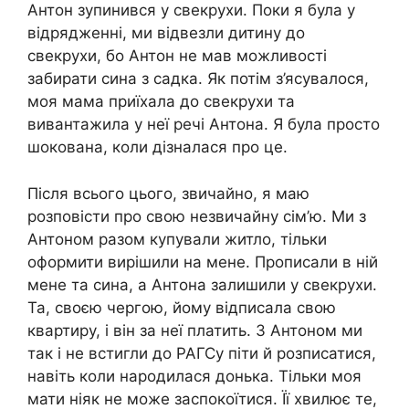
Антон зупинився у свекрухи. Поки я була у
відрядженні, ми відвезли дитину до
свекрухи, бо Антон не мав можливості
забирати сина з садка. Як потім з’ясувалося,
моя мама приїхала до свекрухи та
вивантажила у неї речі Антона. Я була просто
шокована, коли дізналася про це.
Після всього цього, звичайно, я маю
розповісти про свою незвичайну сім’ю. Ми з
Антоном разом купували житло, тільки
оформити вирішили на мене. Прописали в ній
мене та сина, а Антона залишили у свекрухи.
Та, своєю чергою, йому відписала свою
квартиру, і він за неї платить. З Антоном ми
так і не встигли до РАГСу піти й розписатися,
навіть коли народилася донька. Тільки моя
мати ніяк не може заспокоїтися. Її хвилює те,