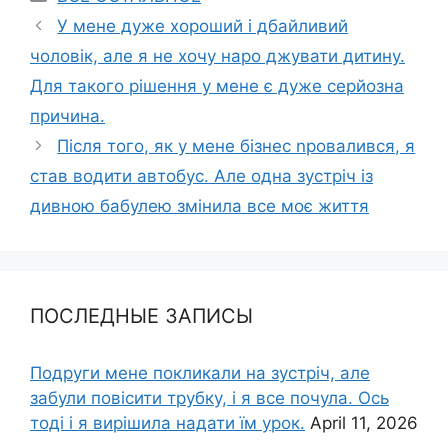
У мене дуже хороший і дбайливий
чоловік, але я не хочу наро джувати дитину.
Для такого рішення у мене є дуже серйозна
причина.
Після того, як у мене бізнес nровалився, я
став водити автобус. Але одна зустріч із
дивною бабулею змінила все моє життя
ПОСЛЕДНЫЕ ЗАПИСЫ
Подруги мене покликали на зустріч, але
забули повісити трубку, і я все почула. Ось
тоді і я вирішила надати їм урок.
April 11, 2026