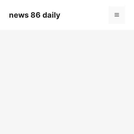
Skip
to
news 86 daily
Menu
content