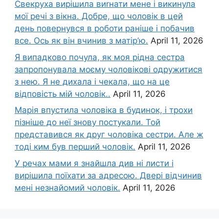
Свекруха вирішила виrнати мене і викинула
мої речі з вікна. Добре, що чоловік в цей
день повернувся в роботи раніше і побачив
все. Ось як він вчинив з матір’ю.
April 11, 2026
Я випадково почула, як моя рідна сестра
запропонувала моєму чоловікові одружитися
з нею. Я не дихала і чекала, що на це
відповість мій чоловік..
April 11, 2026
Марія впустила чоловіка в будинок, і трохи
пізніше до неї знову постукали. Той
представився як друг чоловіка сестри. Але ж
тоді ким був перший чоловік.
April 11, 2026
У речах мами я знайшла див ні листи і
вирішила поїхати за адресою. Двері відчинив
мені незнайомий чоловік.
April 11, 2026