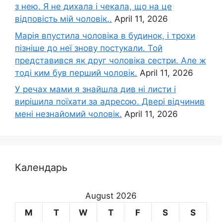
з нею. Я не дихала і чекала, що на це
відповість мій чоловік..
April 11, 2026
Марія впустила чоловіка в будинок, і трохи
пізніше до неї знову постукали. Той
представився як друг чоловіка сестри. Але ж
тоді ким був перший чоловік.
April 11, 2026
У речах мами я знайшла див ні листи і
вирішила поїхати за адресою. Двері відчинив
мені незнайомий чоловік.
April 11, 2026
Календарь
August 2026
M
T
W
T
F
S
S