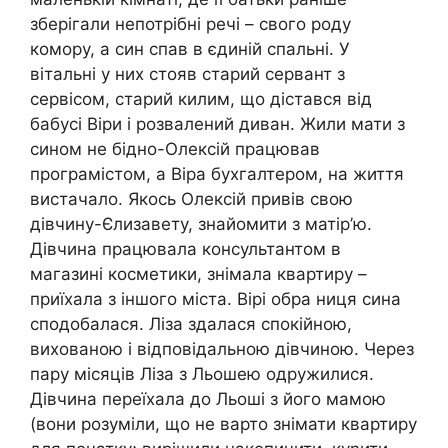
зберігали непотрібні речі – свого роду
комору, а син спав в єдиній спальні. У
вітальні у них стояв старий сервант з
сервісом, старий килим, що дістався від
бабусі Віри і розвалений диван. Жили мати з
сином не бідно-Олексій працював
програмістом, а Віра бухгалтером, на життя
вистачало. Якось Олексій привів свою
дівчину-Єлизавету, знайомити з матір’ю.
Дівчина працювала консультантом в
магазині косметики, знімала квартиру –
приїхала з іншого міста. Вірі обра ниця сина
сподобалася. Ліза здалася спокійною,
вихованою і відповідальною дівчиною. Через
пару місяців Ліза з Льошею одружилися.
Дівчина переїхала до Льоші з його мамою
(вони розуміли, що не варто знімати квартиру