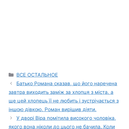
Categories
ВСЕ ОСТАЛЬНОЕ
Батько Романа сказав, що його наречена
завтра виходить заміж за хлопця з міста. а
ще цей хлопець її не любить і зустрічається з
іншою дівкою. Роман вирішив діяти.
У дворі Віра помітила високого чоловіка,
якого вона ніколи до цього не бачила. Коли