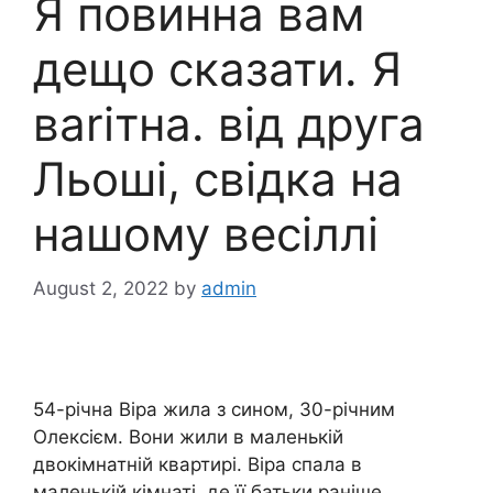
Я повинна вам
дещо сказати. Я
ваrітна. від друга
Льоші, свідка на
нашому весіллі
August 2, 2022
by
admin
54-річна Віра жила з сином, 30-річним
Олексієм. Вони жили в маленькій
двокімнатній квартирі. Віра спала в
маленькій кімнаті, де її батьки раніше