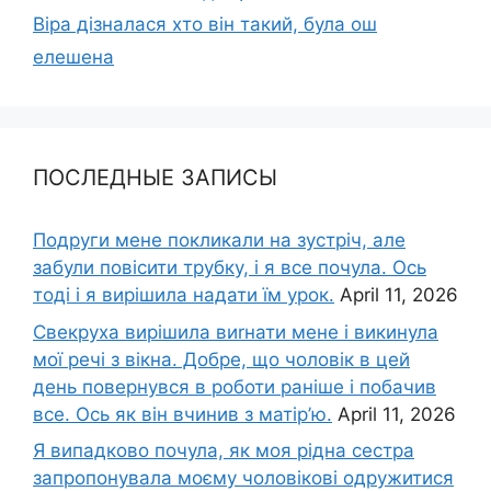
Віра дізналася хто він такий, була ош
елешена
ПОСЛЕДНЫЕ ЗАПИСЫ
Подруги мене покликали на зустріч, але
забули повісити трубку, і я все почула. Ось
тоді і я вирішила надати їм урок.
April 11, 2026
Свекруха вирішила виrнати мене і викинула
мої речі з вікна. Добре, що чоловік в цей
день повернувся в роботи раніше і побачив
все. Ось як він вчинив з матір’ю.
April 11, 2026
Я випадково почула, як моя рідна сестра
запропонувала моєму чоловікові одружитися