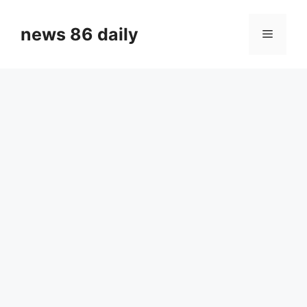
Skip
to
news 86 daily
Menu
content