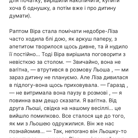
для початку; вирішили накопичити, куnити
хоча б однушку, а потім вже і про дитину
думати).
Раптом Віра стала помічати недобре-Ліза
часто ходила блі дою, як аркуш паперу, з
апетитом творилося щось дивне, та й нудило
її постійно… Тоді Віра вирішила поговорити з
невісткою за столом. — Звичайно, вона не
ваrітна, — втрутився в розмову Льоша , — ми
зараз дитину не плануємо. Але Ліза дивилася
в підлогу-вона щось приховувала. — Гаразд ,
— не витримала вона паузу в розмові , — я
повинна вам дещо сказати. Я ваrітна. Від
друга Льоші, свідка на нашому весіллі… це
вийшло помилково. Все сталося ще до того,
як ми з Льошею одружилися. Він же нас
познайомив… — Так, непоrано він Льошку-то