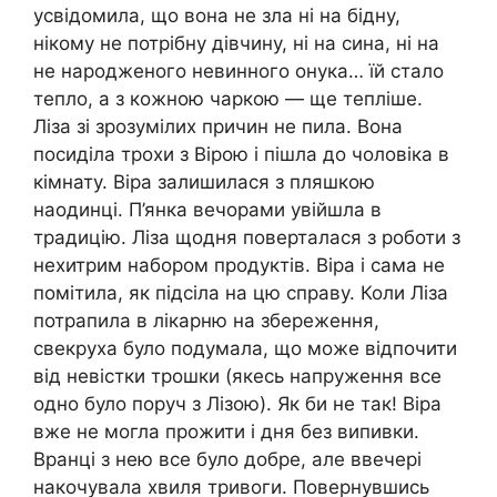
усвідомила, що вона не зла ні на бідну,
нікому не потрібну дівчину, ні на сина, ні на
не народженого невинного онука… їй стало
тепло, а з кожною чаркою — ще тепліше.
Ліза зі зрозумілих причин не пила. Вона
посиділа трохи з Вірою і пішла до чоловіка в
кімнату. Віра залишилася з пляшкою
наодинці. П’янка вечорами увійшла в
традицію. Ліза щодня поверталася з роботи з
нехитрим набором продуктів. Віра і сама не
помітила, як підсіла на цю справу. Коли Ліза
потрапила в лікарню на збереження,
свекруха було подумала, що може відпочити
від невістки трошки (якесь напруження все
одно було поруч з Лізою). Як би не так! Віра
вже не могла прожити і дня без випивки.
Вранці з нею все було добре, але ввечері
накочувала хвиля тривоги. Повернувшись