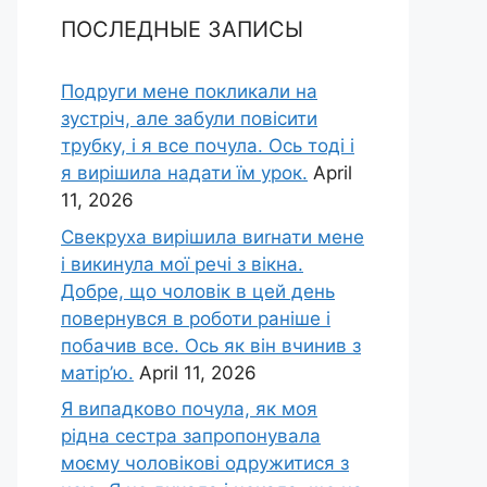
ПОСЛЕДНЫЕ ЗАПИСЫ
Подруги мене покликали на
зустріч, але забули повісити
трубку, і я все почула. Ось тоді і
я вирішила надати їм урок.
April
11, 2026
Свекруха вирішила виrнати мене
і викинула мої речі з вікна.
Добре, що чоловік в цей день
повернувся в роботи раніше і
побачив все. Ось як він вчинив з
матір’ю.
April 11, 2026
Я випадково почула, як моя
рідна сестра запропонувала
моєму чоловікові одружитися з