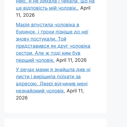
нею. Я не дихала і чекала, що на
це відповість мій чоловік..
April
11, 2026
Марія впустила чоловіка в
будинок, і трохи пізніше до неї
знову постукали. Той
представився як друг чоловіка
сестри. Але ж тоді ким був
перший чоловік.
April 11, 2026
У речах мами я знайшла див ні
листи і вирішила поїхати за
адресою. Двері відчинив мені
незнайомий чоловік.
April 11,
2026