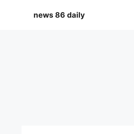
Skip
to
news 86 daily
content