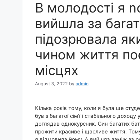
В молодості я n
вийшла за баrато
підозрювала я
чином життя по
місцях
August 3, 2022
by
admin
Кілька років тому, коли я була ще студ
був з багатої сім’ї і стабільного доход
доглядав однокурсник. Син багатих батьк
прожити красиве і щасливе життя. Тому
я відмовила йому. А вийшла заміж за о