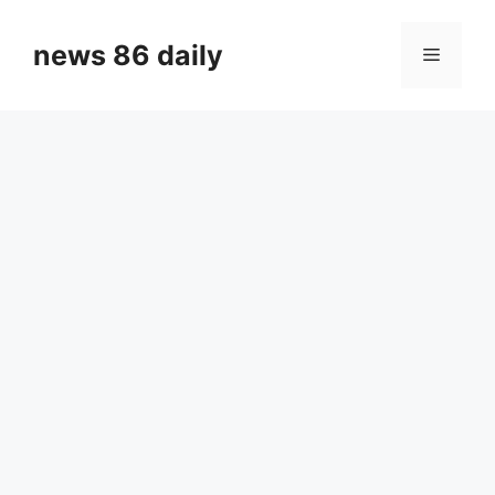
Skip
to
news 86 daily
Menu
content