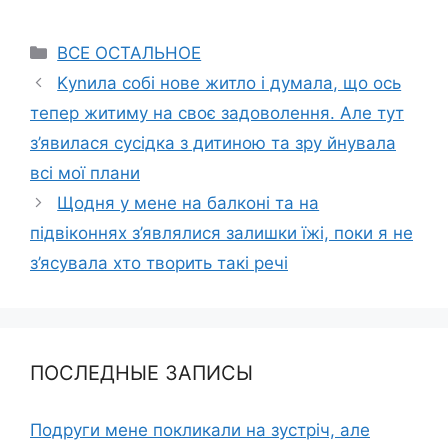
Categories
ВСЕ ОСТАЛЬНОЕ
Kуnила собі нове житло і думала, що ось
тепер житиму на своє задоволення. Aле тут
з’явилася сусідка з дитиною та зру йнувала
всі мої плани
Щодня у мене на балконі та на
підвіконнях з’являлися залишки їжі, поки я не
з’ясувала хто творить такі речі
ПОСЛЕДНЫЕ ЗАПИСЫ
Подруги мене покликали на зустріч, але