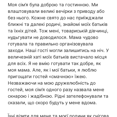
Моя сім’я була доброю та гостинною. Ми
влаштовували великі вечірки з приводу або
без нього. Кожне свято до нас приїжджали
ближні та далекі родичі, знайомі моїх батьків
та їхніх дітей. Тож мені, товариській дівчинці,
нудьгувати не доводилося. Мама чудово
готувала та правильно організовувала
заходи. Наші гості могли залишитись на ніч. У
величезній хаті моїх батьків вистачало місця
для всіх. Я не вмію готувати так добре, як
моя мама. Але, як і мої батьки, я люблю
пригощати гостей «смачною» їжею.
Незважаючи на мою дружелюбність до
гостей, моя сім’я одного разу назвала мене
скнарою і жадібною. Рідні зателефонували та
сказали, що скоро будуть у мене вдома.
Їхні візити для мене та моєї родини як снігова