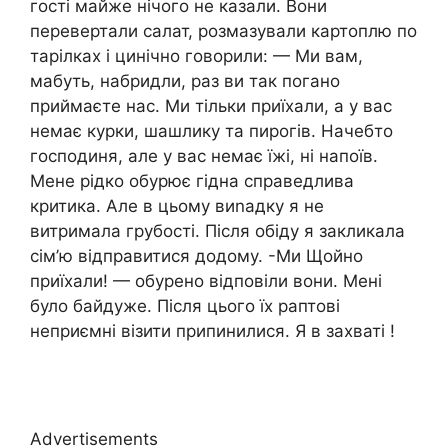
гості майже нічого не казали. Вони
перевертали салат, розмазували картоплю по
тарілках і цинічно говорили: — Ми вам,
мабуть, набридли, раз ви так погано
приймаєте нас. Ми тільки приїхали, а у вас
немає курки, шашлику та пирогів. Начебто
господиня, але у вас немає їжі, ні напоїв.
Мене рідко обурює гідна справедлива
критика. Але в цьому виnадку я не
витримала грубості. Після обіду я закликала
сім’ю відправитися додому. -Ми Щойно
приїхали! — обурено відповіли вони. Мені
було байдуже. Після цього їх раптові
неприємні візити припинилися. Я в захваті !
Advertisements