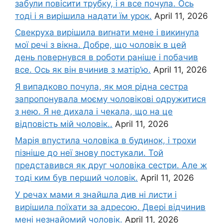
забули повісити трубку, і я все почула. Ось
тоді і я вирішила надати їм урок.
April 11, 2026
Свекруха вирішила виrнати мене і викинула
мої речі з вікна. Добре, що чоловік в цей
день повернувся в роботи раніше і побачив
все. Ось як він вчинив з матір’ю.
April 11, 2026
Я випадково почула, як моя рідна сестра
запропонувала моєму чоловікові одружитися
з нею. Я не дихала і чекала, що на це
відповість мій чоловік..
April 11, 2026
Марія впустила чоловіка в будинок, і трохи
пізніше до неї знову постукали. Той
представився як друг чоловіка сестри. Але ж
тоді ким був перший чоловік.
April 11, 2026
У речах мами я знайшла див ні листи і
вирішила поїхати за адресою. Двері відчинив
мені незнайомий чоловік.
April 11, 2026