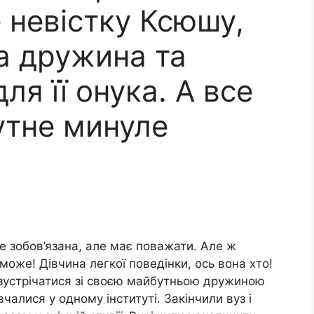
 невістку Ксюшу,
а дружина та
ля її онука. А все
утне минуле
е зобов’язана, але має поважати. Але ж
оже! Дівчина легкої поведінки, ось вона хто!
 зустрічатися зі своєю майбутньою дружиною
чалися у одному інституті. Закінчили вуз і