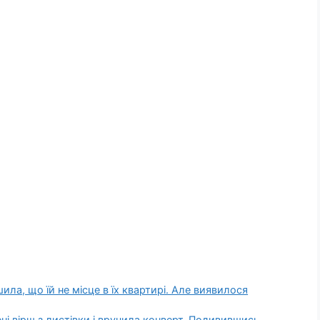
ила, що їй не місце в їх квартирі. Але виявилося
ні вірш з листівки і вручила конверт. Подивившись