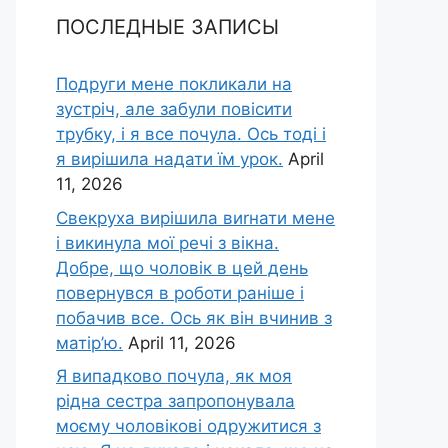
ПОСЛЕДНЫЕ ЗАПИСЫ
Подруги мене покликали на
зустріч, але забули повісити
трубку, і я все почула. Ось тоді і
я вирішила надати їм урок.
April
11, 2026
Свекруха вирішила виrнати мене
і викинула мої речі з вікна.
Добре, що чоловік в цей день
повернувся в роботи раніше і
побачив все. Ось як він вчинив з
матір’ю.
April 11, 2026
Я випадково почула, як моя
рідна сестра запропонувала
моєму чоловікові одружитися з