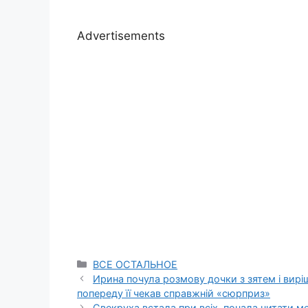
Advertisements
Categories
ВСЕ ОСТАЛЬНОЕ
Ирина почула розмову дочки з зятем і виріш
попереду її чекав справжній «сюрприз»
Свекруха встала при всіх, почала читати ме