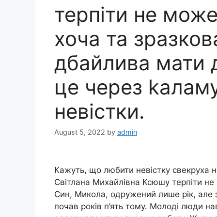
терпіти не може
хоча та зразков
дбайлива мати д
це через kалам
невістки.
August 5, 2022
by
admin
Кажуть, що любити невістку свекруха н
Світлана Михайлівна Ксюшу терпіти не м
Син, Микола, одружений лише рік, але
почав років п’ять тому. Молоді люди нав