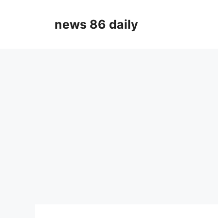
Skip
to
news 86 daily
content