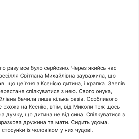
го разу все було серйозно. Через якийсь час
 весілля Світлана Михайлівна зауважила, що
в, що це їхня з Ксенією дитина, і крапка. Звелів
ерестане спілкуватися з нею. Свого онука,
йлівна бачила лише кілька разів. Особливого
е схожа на Ксенію, втім, від Миколи теж щось
на думку, що дитина не від сина. Спілкуватися з
 зразкова дружина та мати. Сидить удома,
стосунkи із чоловіком у них чудові.