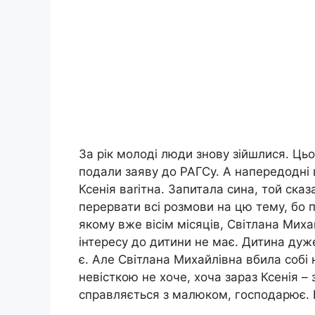
За рік молоді люди знову зійшлися. Цьо
подали заяву до РАГСу. А напередодні
Ксенія ваrітна. Запитала сина, той сказа
перервати всі розмови на цю тему, бо п
якому вже вісім місяців, Світлана Миха
інтересу до дитини не має. Дитина дуж
є. Але Світлана Михайлівна вбила собі 
невісткою не хоче, хоча зараз Ксенія –
справляється з малюком, господарює. І 