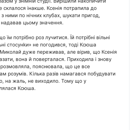
азом у знімній студії. Вирішили накопичити
е склалося інакше. Ксенія потрапила до
и з ними по нічних клубах, шукати пригод,
е надавав цьому значення.
 їм потрібно роз лучитися. Їй потрібні вільні
льні стосунkи» не погодився, тоді Ксюша
Миколай дуже переживав, але вірив, що Ксенія
азати, вона й поверталася. Приходила і знову
 Я розмовляла, пояснювала, що це все
ам розумів. Кілька разів намагався побудувати
о, на жаль, не виходило. Тому що у
влялася Ксюша.