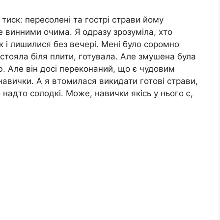
тиск: пересолені та гострі страви йому
е винними очима. Я одразу зрозуміла, хто
к і лишилися без вечері. Мені було соромно
 стояла біля плити, готувала. Але змушена була
ю. Але він досі переконаний, що є чудовим
 навички. А я втомилася викидати готові страви,
о надто солодкі. Може, навички якісь у нього є,