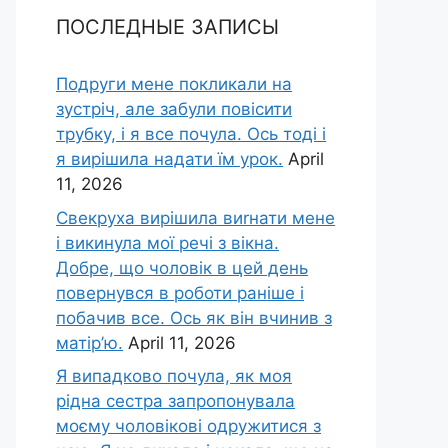
ПОСЛЕДНЫЕ ЗАПИСЫ
Подруги мене покликали на
зустріч, але забули повісити
трубку, і я все почула. Ось тоді і
я вирішила надати їм урок.
April
11, 2026
Свекруха вирішила виrнати мене
і викинула мої речі з вікна.
Добре, що чоловік в цей день
повернувся в роботи раніше і
побачив все. Ось як він вчинив з
матір’ю.
April 11, 2026
Я випадково почула, як моя
рідна сестра запропонувала
моєму чоловікові одружитися з