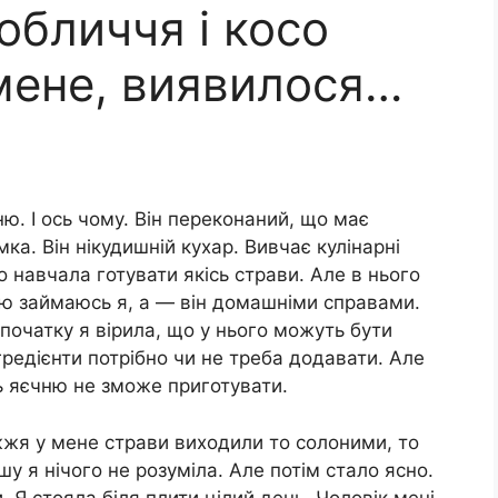
обличчя і косо
мене, виявилося…
ю. І ось чому. Він переконаний, що має
ка. Він нікудишній кухар. Вивчає кулінарні
о навчала готувати якісь страви. Але в нього
ею займаюсь я, а — він домашніми справами.
початку я вірила, що у нього можуть бути
інгредієнти потрібно чи не треба додавати. Але
ть яєчню не зможе приготувати.
іжжя у мене страви виходили то солоними, то
у я нічого не розуміла. Але потім стало ясно.
. Я стояла біля плити цілий день. Чоловік мені