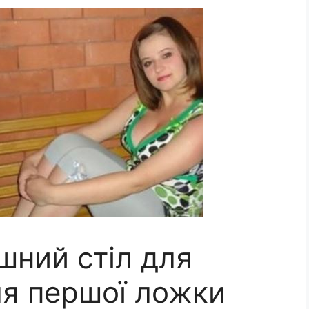
шний стіл для
сля першої ложки