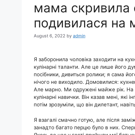
мама скривила 
подивилася на 
August 6, 2022
by
admin
Я заборонила чоловіка заходити на кухн
кулінарні таланти. Але це лише його дум
посібники, дивиться ролики; я сама йог
нічого не виходило. Домовилися: кухн
Але марно. Ми одружені майже рік. На 
кулінарні навички. Він казав мені, які 
потім зрозуміли, що він дилетант, наві
Я взагалі смачно готую, але після зам
занадто багато перцю було в них. Сперш
Якось до нас у гості прийшли мої батьки