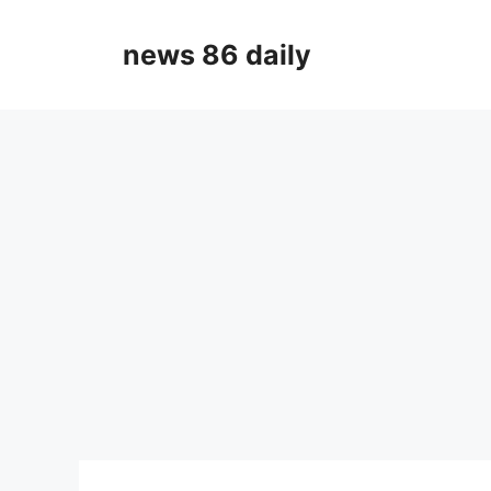
Skip
to
news 86 daily
content