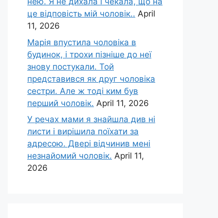
нею. Я не дихала і чекала, що на
це відповість мій чоловік..
April
11, 2026
Марія впустила чоловіка в
будинок, і трохи пізніше до неї
знову постукали. Той
представився як друг чоловіка
сестри. Але ж тоді ким був
перший чоловік.
April 11, 2026
У речах мами я знайшла див ні
листи і вирішила поїхати за
адресою. Двері відчинив мені
незнайомий чоловік.
April 11,
2026