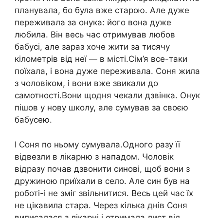
планувала, бо була вже старою. Але дуже
переживала за онука: його вона дуже
любила. Він весь час отримував любов
бабусі, але зараз хоче жити за тисячу
кілометрів від неї — в місті.Сім’я все-таки
поїхала, і вона дуже переживала. Соня жила
з чоловіком, і вони вже звикали до
самотності.Вони щодня чекали дзвінка. Онук
пішов у нову школу, але сумував за своєю
бабусею.
І Соня по ньому сумувала.Одного разу її
відвезли в лікарню з нападом. Чоловік
відразу почав дзвонити синові, щоб вони з
дружиною приїхали в село. Але син був на
роботі-і не зміг звільнитися. Весь цей час їх
не цікавила стара. Через кілька днів Соня
виписалася з лікарні і отримала лист від