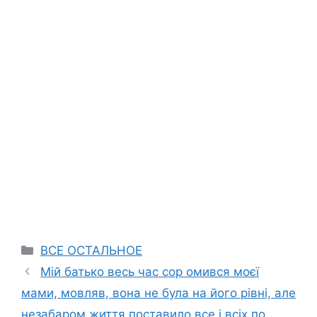
Categories
ВСЕ ОСТАЛЬНОЕ
Мій батько весь час сор омився моєї
мами, мовляв, вона не була на його рівні, але
незабаром життя поставило все і всіх по