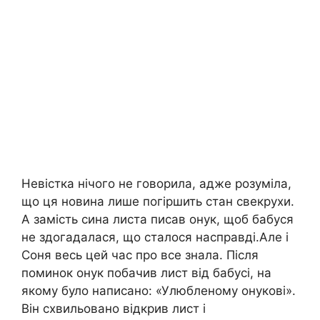
Невістка нічого не говорила, адже розуміла,
що ця новина лише погіршить стан свекрухи.
А замість сина листа писав онук, щоб бабуся
не здогадалася, що сталося насправді.Але і
Соня весь цей час про все знала. Після
поминок онук побачив лист від бабусі, на
якому було написано: «Улюбленому онукові».
Він схвильовано відкрив лист і