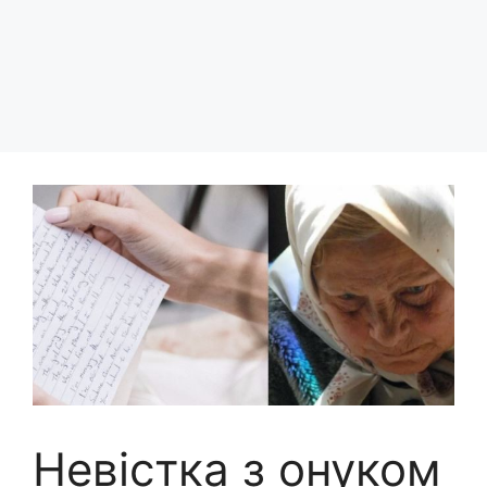
Невістка з онуком