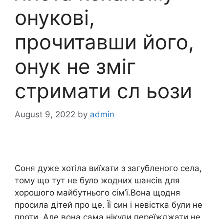
онукові,
прочитавши його,
онук не зміг
стримати сл ьози
August 9, 2022
by
admin
Соня дуже хотіла виїхати з загубленого села,
тому що тут не було жодних шансів для
хорошого майбутнього сім’ї.Вона щодня
просила дітей про це. Її син і невістка були не
проти. Але вона сама нікуди переїжджати не