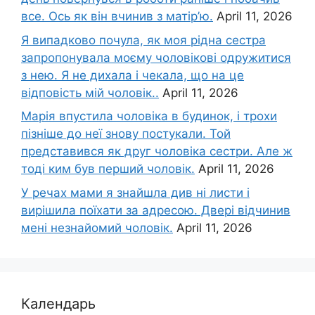
все. Ось як він вчинив з матір’ю.
April 11, 2026
Я випадково почула, як моя рідна сестра
запропонувала моєму чоловікові одружитися
з нею. Я не дихала і чекала, що на це
відповість мій чоловік..
April 11, 2026
Марія впустила чоловіка в будинок, і трохи
пізніше до неї знову постукали. Той
представився як друг чоловіка сестри. Але ж
тоді ким був перший чоловік.
April 11, 2026
У речах мами я знайшла див ні листи і
вирішила поїхати за адресою. Двері відчинив
мені незнайомий чоловік.
April 11, 2026
Календарь