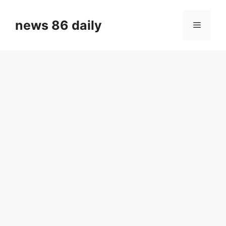
Skip
to
news 86 daily
Menu
content