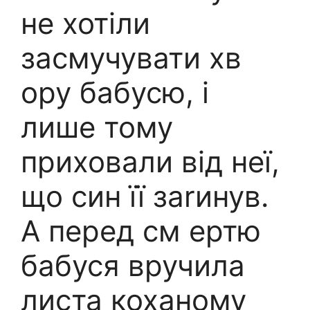
не хотіли
засмучувати хв
ору бабусю, і
лише тому
приховали від неї,
що син її заrинув.
А перед см ертю
бабуся вручила
листа коханому