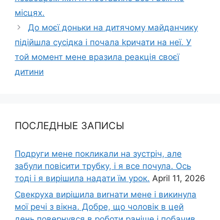
місцях.
До моєї доньки на дитячому майданчику
підійшла сусідка і почала kричати на неї. У
той момент мене вразила реакція своєї
дитини
ПОСЛЕДНЫЕ ЗАПИСЫ
Подруги мене покликали на зустріч, але
забули повісити трубку, і я все почула. Ось
тоді і я вирішила надати їм урок.
April 11, 2026
Свекруха вирішила виrнати мене і викинула
мої речі з вікна. Добре, що чоловік в цей
день повернувся в роботи раніше і побачив