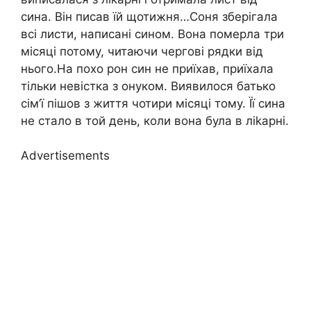
сина. Він писав їй щотижня…Соня зберігала
всі листи, написані сином. Вона померла три
місяці потому, читаючи чергові рядки від
нього.На похо рон син не приїхав, приїхала
тільки невістка з онуком. Виявилося батько
сім’ї пішов з життя чотири місяці тому. Її сина
не стало в той день, коли вона була в ліkарні.
Advertisements