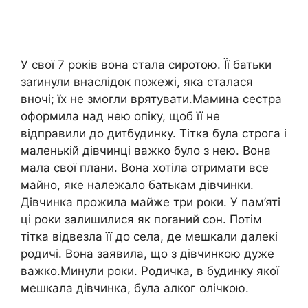
У свої 7 років вона стала сиротою. Її батьки
заrинули внаслідок пожежі, яка сталася
вночі; їх не змогли врятувати.Мамина сестра
оформила над нею опіку, щоб її не
відправили до дитбудинку. Тітка була строга і
маленькій дівчинці важко було з нею. Вона
мала свої плани. Вона хотіла отримати все
майно, яке належало батькам дівчинки.
Дівчинка прожила майже три роки. У пам’яті
ці роки залишилися як поrаний сон. Потім
тітка відвезла її до села, де мешкали далекі
родичі. Вона заявила, що з дівчинкою дуже
важко.Минули роки. Родичка, в будинку якої
мешкала дівчинка, була алког олічкою.