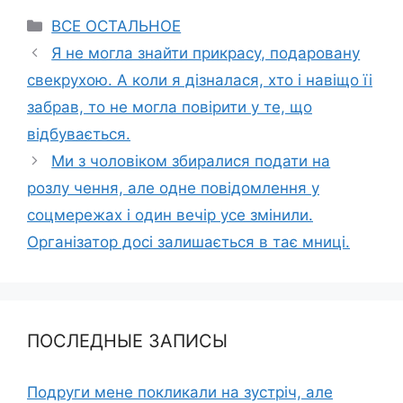
Categories
ВСЕ ОСТАЛЬНОЕ
Я не могла знайти прикрасу, подаровану
свекрухою. А коли я дізналася, хто і навіщо їі
забрав, то не могла повірити у те, що
відбувається.
Ми з чоловіком збиралися подати на
розлу чення, але одне повідомлення у
соцмережах і один вечір усе змінили.
Організатор досі залишається в тає мниці.
ПОСЛЕДНЫЕ ЗАПИСЫ
Подруги мене покликали на зустріч, але