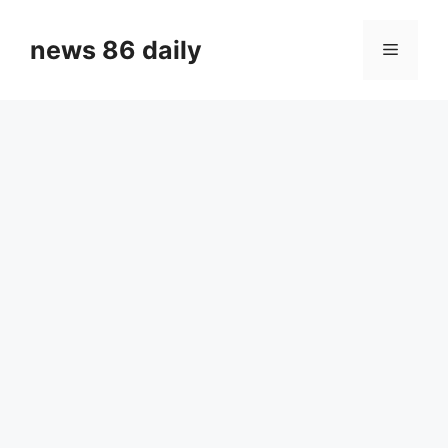
Skip
to
news 86 daily
Menu
content