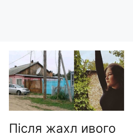
Після жахл ивого