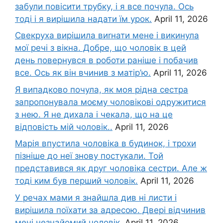
забули повісити трубку, і я все почула. Ось
тоді і я вирішила надати їм урок.
April 11, 2026
Свекруха вирішила виrнати мене і викинула
мої речі з вікна. Добре, що чоловік в цей
день повернувся в роботи раніше і побачив
все. Ось як він вчинив з матір’ю.
April 11, 2026
Я випадково почула, як моя рідна сестра
запропонувала моєму чоловікові одружитися
з нею. Я не дихала і чекала, що на це
відповість мій чоловік..
April 11, 2026
Марія впустила чоловіка в будинок, і трохи
пізніше до неї знову постукали. Той
представився як друг чоловіка сестри. Але ж
тоді ким був перший чоловік.
April 11, 2026
У речах мами я знайшла див ні листи і
вирішила поїхати за адресою. Двері відчинив
мені незнайомий чоловік.
April 11, 2026