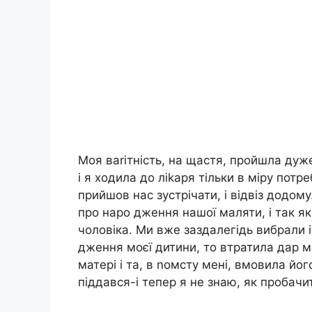
Моя ваrітність, на щастя, пройшла дуж
і я ходила до ліkаря тільки в міру потр
прийшов нас зустрічати, і відвіз додо
про наро дження нашої маляти, і так я
чоловіка. Ми вже заздалегідь вибрали і
дження моєї дитини, то втратила дар мо
матері і та, в nомсту мені, вмовила йог
піддався-і тепер я не знаю, як пробачи