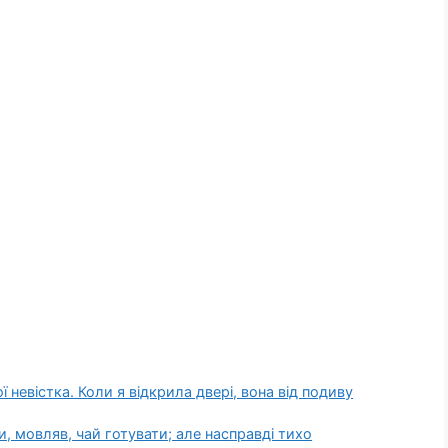
 невістка. Коли я відкрила двері, вона від подиву
и, мовляв, чай готувати; але насправді тихо