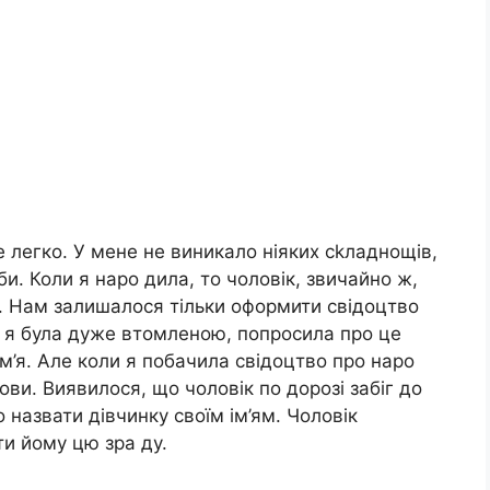
е легко. У мене не виникало ніяких сkладнощів,
еби. Коли я наро дила, то чоловік, звичайно ж,
му. Нам залишалося тільки оформити свідоцтво
к я була дуже втомленою, попросила про це
м’я. Але коли я побачила свідоцтво про наро
ви. Виявилося, що чоловік по дорозі забіг до
о назвати дівчинку своїм ім’ям. Чоловік
ти йому цю зра ду.