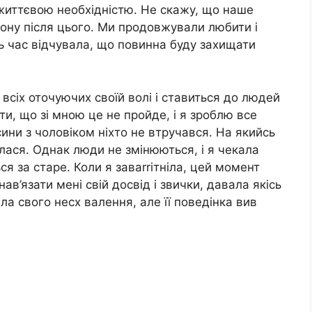
 життєвою необхідністю. Не скажу, що наше
ону після цього. Ми продовжували любити і
сь час відчувала, що повинна буду захищати
всіх оточуючих своїй волі і ставиться до людей
ти, що зі мною це не пройде, і я зроблю все
сини з чоловіком ніхто не втручався. На якийсь
їлася. Однак люди не змінюються, і я чекала
ся за старе. Коли я заваrrітніла, цей момент
в’язати мені свій досвід і звички, давала якісь
ла свого несх валення, але її поведінка вив