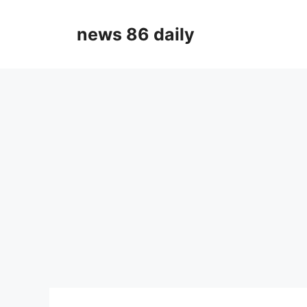
Skip
to
news 86 daily
content