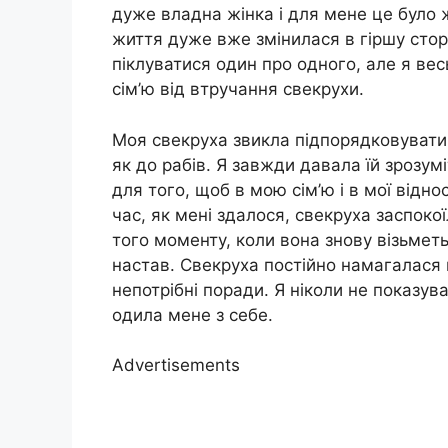
дуже владна жінка і для мене це було
життя дуже вже змінилася в гіршу стор
піклуватися один про одного, але я ве
сім’ю від втручання свекрухи.
Моя свекруха звикла підпорядковувати 
як до рабів. Я завжди давала їй зрозумі
для того, щоб в мою сім’ю і в мої відно
час, як мені здалося, свекруха заспоко
того моменту, коли вона знову візьметь
настав. Свекруха постійно намагалася на
непотрібні поради. Я ніколи не показува
одила мене з себе.
Advertisements