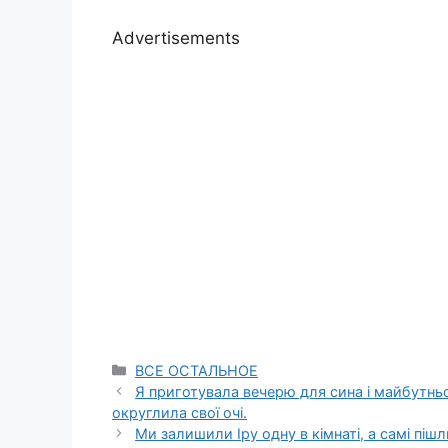
Advertisements
Categories
ВСЕ ОСТАЛЬНОЕ
Я приготувала вечерю для сина і майбутньої
округлила свої очі.
Ми залишили Іру одну в кімнаті, а самі пішл