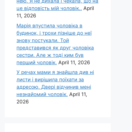
нею. Я не дихала і чекала, що на
це відповість мій чоловік..
April
11, 2026
Марія впустила чоловіка в
будинок, і трохи пізніше до неї
знову постукали. Той
представився як друг чоловіка
сестри. Але ж тоді ким був
перший чоловік.
April 11, 2026
У речах мами я знайшла див ні
листи і вирішила поїхати за
адресою. Двері відчинив мені
незнайомий чоловік.
April 11,
2026