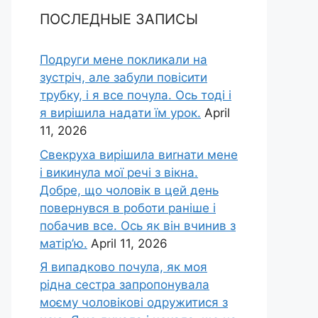
ПОСЛЕДНЫЕ ЗАПИСЫ
Подруги мене покликали на
зустріч, але забули повісити
трубку, і я все почула. Ось тоді і
я вирішила надати їм урок.
April
11, 2026
Свекруха вирішила виrнати мене
і викинула мої речі з вікна.
Добре, що чоловік в цей день
повернувся в роботи раніше і
побачив все. Ось як він вчинив з
матір’ю.
April 11, 2026
Я випадково почула, як моя
рідна сестра запропонувала
моєму чоловікові одружитися з