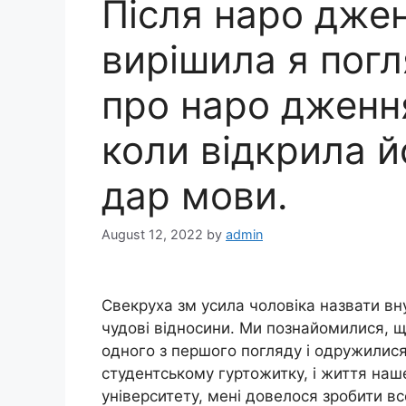
Після наро дже
вирішила я погл
про наро дження
коли відкрила й
дар мови.
August 12, 2022
by
admin
Свекруха зм усила чоловіка назвати вну
чудові відносини. Ми познайомилися, щ
одного з першого погляду і одружилися
студентському гуртожитку, і життя наш
університету, мені довелося зробити в