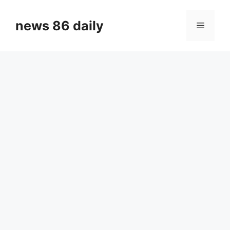
Skip
to
news 86 daily
Menu
content