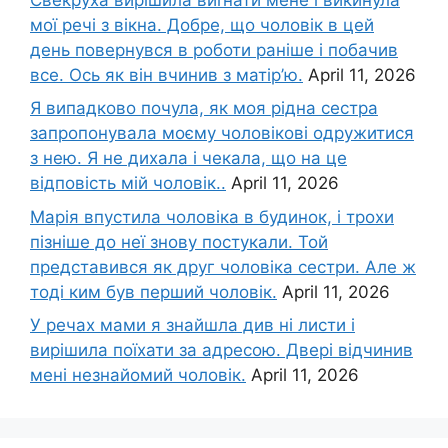
мої речі з вікна. Добре, що чоловік в цей
день повернувся в роботи раніше і побачив
все. Ось як він вчинив з матір’ю.
April 11, 2026
Я випадково почула, як моя рідна сестра
запропонувала моєму чоловікові одружитися
з нею. Я не дихала і чекала, що на це
відповість мій чоловік..
April 11, 2026
Марія впустила чоловіка в будинок, і трохи
пізніше до неї знову постукали. Той
представився як друг чоловіка сестри. Але ж
тоді ким був перший чоловік.
April 11, 2026
У речах мами я знайшла див ні листи і
вирішила поїхати за адресою. Двері відчинив
мені незнайомий чоловік.
April 11, 2026