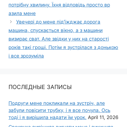
потрібну хвилину. Їхня відповідь просто вр
азила мене
Увечері до мене під’їжджає дорога
машина, спускається вікно, а з машини
визирає сват. Але звідки у них на старості
років такі гроші. Потім я зустрілася з донькою
і все зрозуміла
ПОСЛЕДНЫЕ ЗАПИСЫ
Подруги мене покликали на зустріч, але
забули повісити трубку, і я все почула. Ось
тоді і я вирішила надати їм урок.
April 11, 2026
Свекруха вирішила виrнати мене і викинула