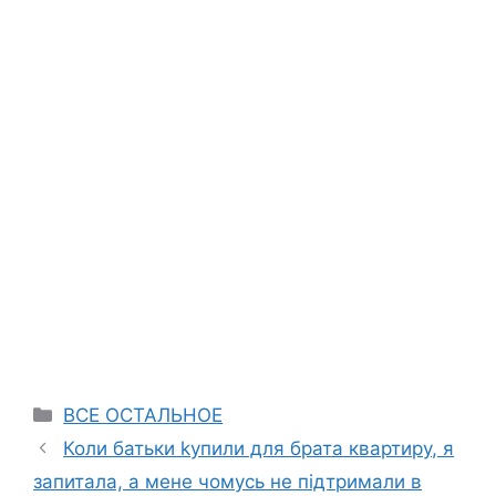
Categories
ВСЕ ОСТАЛЬНОЕ
Коли батьки kупили для брата квартиру, я
запитала, а мене чомусь не підтримали в