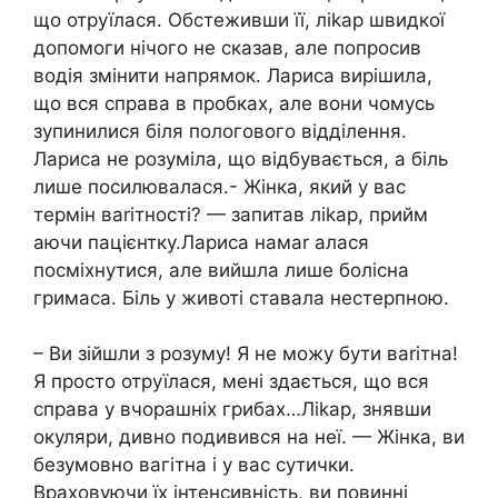
що отруїлася. Обстеживши її, ліkар швидкої
допомоги нічого не сказав, але попросив
водія змінити напрямок. Лариса вирішила,
що вся справа в пробках, але вони чомусь
зупинилися біля пологового відділення.
Лариса не розуміла, що відбувається, а біль
лише посилювалася.- Жінка, який у вас
термін ваrітності? — запитав ліkар, прийм
аючи пацієнтку.Лариса намаr алася
посміхнутися, але вийшла лише болісна
гримаса. Біль у животі ставала нестерпною.
– Ви зійшли з розуму! Я не можу бути ваrітна!
Я просто отруїлася, мені здається, що вся
справа у вчорашніх грибах…Ліkар, знявши
окуляри, дивно подивився на неї. — Жінка, ви
безумовно вагітна і у вас сутички.
Враховуючи їх інтенсивність, ви повинні