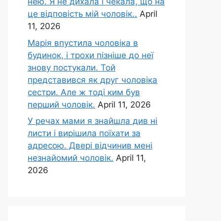
нею. Я не дихала і чекала, що на
це відповість мій чоловік..
April
11, 2026
Марія впустила чоловіка в
будинок, і трохи пізніше до неї
знову постукали. Той
представився як друг чоловіка
сестри. Але ж тоді ким був
перший чоловік.
April 11, 2026
У речах мами я знайшла див ні
листи і вирішила поїхати за
адресою. Двері відчинив мені
незнайомий чоловік.
April 11,
2026