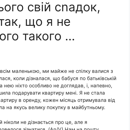
ього свій сnадок,
так, що я не
ього такого …
овсім маленькою, ми майже не спілку валися з
лася, коли дізналася, що бабуся по батьківській
За нею ніхто особливо не доглядав, і, напевно,
шила подарувати квартиру мені. Я не стала
вартиру в оренду, кожен місяць отримувала від
ала на якусь велику покупку в майбутньому.
й ніколи не дізнається про це, але я
довелося зізнатися. (An/V) Нам на пошту