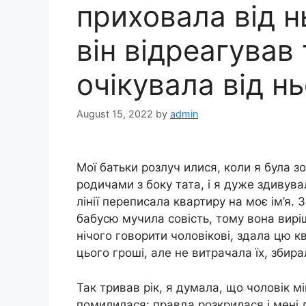
приховала від н
він відреагував 
очікувала від н
August 15, 2022
by
admin
Мої батьки розлуч илися, коли я була з
родичами з боку тата, і я дуже здивува
лінії переписала квартиру на моє ім’я. 
бабусю мучила совість, тому вона вирі
нічого говорити чоловікові, здала цю к
цього гроші, але не витрачала їх, збир
Так тривав рік, я думала, що чоловік мі
помилилася: правда розкрилася і мені 