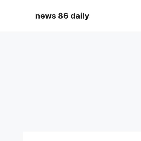
Skip
to
news 86 daily
content