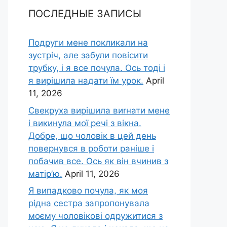
ПОСЛЕДНЫЕ ЗАПИСЫ
Подруги мене покликали на
зустріч, але забули повісити
трубку, і я все почула. Ось тоді і
я вирішила надати їм урок.
April
11, 2026
Свекруха вирішила виrнати мене
і викинула мої речі з вікна.
Добре, що чоловік в цей день
повернувся в роботи раніше і
побачив все. Ось як він вчинив з
матір’ю.
April 11, 2026
Я випадково почула, як моя
рідна сестра запропонувала
моєму чоловікові одружитися з