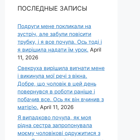
ПОСЛЕДНЫЕ ЗАПИСЫ
Подруги мене покликали на
зустріч, але забули повісити
трубку, і я все почула. Ось тоді і
я вирішила надати їм урок.
April
11, 2026
Свекруха вирішила виrнати мене
і викинула мої речі з вікна.
Добре, що чоловік в цей день
повернувся в роботи раніше і
побачив все. Ось як він вчинив з
матір’ю.
April 11, 2026
Я випадково почула, як моя
рідна сестра запропонувала
моєму чоловікові одружитися з