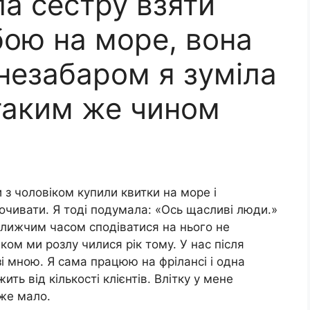
а сестру взяти
бою на море, вона
незабаром я зуміла
 таким же чином
з чоловіком купили квитки на море і
почивати. Я тоді подумала: «Ось щасливі люди.»
айближчим часом сподіватися на нього не
ком ми розлу чилися рік тому. У нас після
 мною. Я сама працюю на фрілансі і одна
ть від кількості клієнтів. Влітку у мене
уже мало.