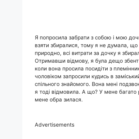
Я попросила забрати з собою і мою дочк
взяти збиралися, тому я не думала, що 
природно, всі витрати за дочку я збира
Отримавши відмову, я була дещо збент
коли вона просила посидіти з племінник
чоловіком запросили кудись в заміськ
спільного знайомого. Вона мені подзво
я тоді відмовила. А що? У мене багато р
мене обра зилася.
Advertisements