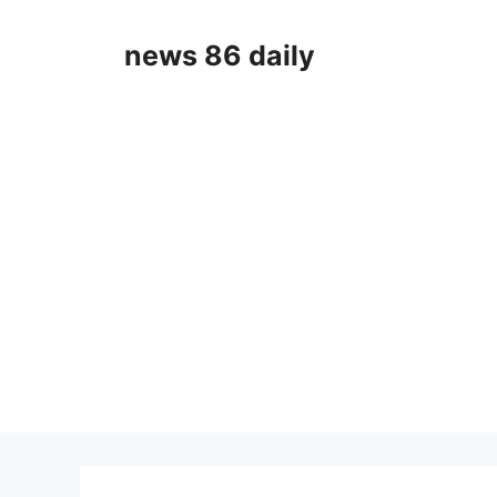
Skip
to
news 86 daily
content