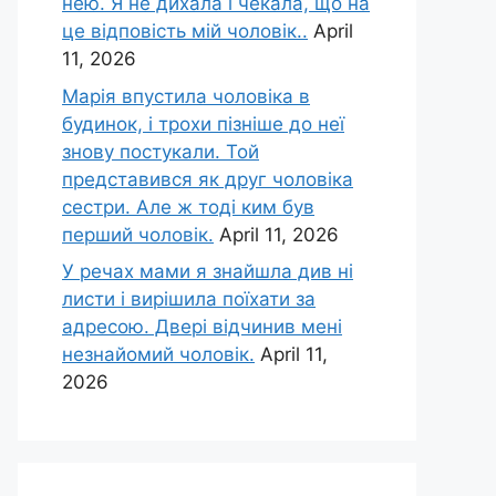
нею. Я не дихала і чекала, що на
це відповість мій чоловік..
April
11, 2026
Марія впустила чоловіка в
будинок, і трохи пізніше до неї
знову постукали. Той
представився як друг чоловіка
сестри. Але ж тоді ким був
перший чоловік.
April 11, 2026
У речах мами я знайшла див ні
листи і вирішила поїхати за
адресою. Двері відчинив мені
незнайомий чоловік.
April 11,
2026