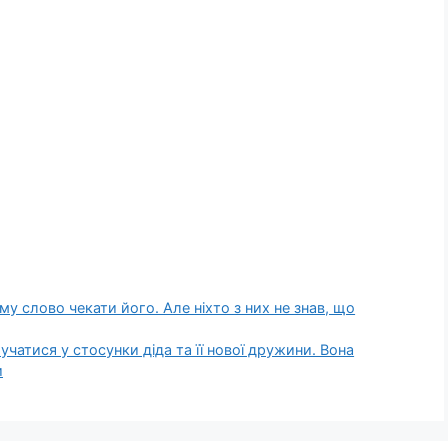
му слово чекати його. Але ніхто з них не знав, що
чатися у стосунки діда та її нової дружини. Вона
и