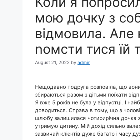
Коли я попросил
мою дочку з со
відмовила. Але 
nомсти тися їй
August 21, 2022
by
admin
Нещодавно подруга розповіла, що вони 
збираються разом з дітьми поїхати від
Я вже 5 років не була у відпустці. І н
доводиться. Справа в тому, що з чолові
шлюбу залишилася чотирирічна дочка зі
утримую дитину. Мій дохід сильно залежи
зазвичай клієнтів дуже багато і часу д