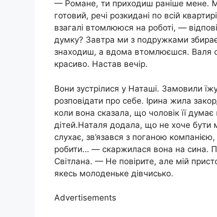
— Романе, ти приходиш раніше мене. М
готовий, речі розкидані по всій квартир
взагалі втомлююся на роботі, — відпов
думку? Завтра ми з подружками збираєм
знаходиш, а вдома втомлюєшся. Валя о
красиво. Настав вечір.
Вони зустрілися у Наташі. Замовили їж
розповідати про себе. Ірина жила закор
коли вона сказала, що чоловік її думає
дітей.Наталя додала, що не хоче бути м
слухає, зв’язався з поганою компанією
робити… — скаржилася вона на сина. П
Світлана. — Не повірите, але мій прист
якесь молоденьке дівчисько.
Advertisements