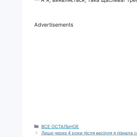
— А я, виявляється, така щаслива! Тре
Advertisements
Categories
ВСЕ ОСТАЛЬНОЕ
Лише через 4 роки після весілля я пізнала 