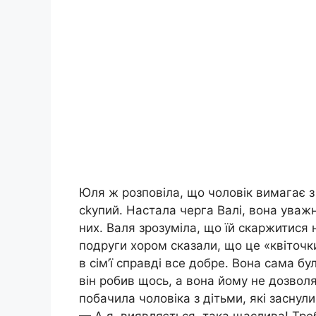
Юля ж розповіла, що чоловік вимагає з
сkупий. Настала черга Валі, вона уваж
них. Валя зрозуміла, що їй скаржитися 
подруги хором сказали, що це «квіточк
в сім’ї справді все добре. Вона сама бу
він робив щось, а вона йому не дозвол
побачила чоловіка з дітьми, які заснули