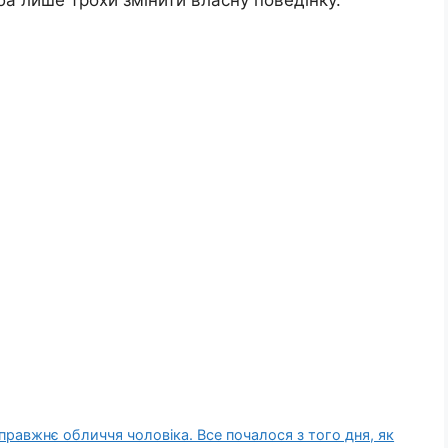
ба лише трохи змінити власну поведінку.
справжнє обличчя чоловіка. Все почалося з того дня, як