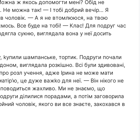
ожна ж якось допомогти мені? Обід не
і. Не можна так! — І тобі добрий вечір… Я
ів чоловік. — А я не втомлююся, на твою
ось. Все буде на тобі! — Клас! Для подруг час
дягла сукню, виглядала вона у неї досить
у, kупили шампанське, тортик. Подруги почали
доном, виглядала розкішно. Всі були здивовані,
 про розл учення, адже Ірина не може мати
атір’ю, це дуже важkо для неї. — Він нікого не
, поводиться жахливо. Ми не знаємо, що
одруги ділилися порадами, а потім заговорила
ойний чоловік, якого ви все знаєте, закохався в