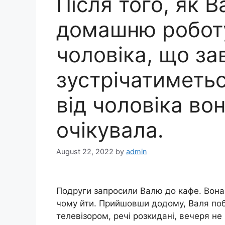
Після того, як 
домашню роботу
чоловіка, що за
зустрічатиметься
від чоловіка во
очікувала.
August 22, 2022
by
admin
Подруги запросили Валю до кафе. Вона 
чому йти. Прийшовши додому, Валя поб
телевізором, речі розкидані, вечеря не