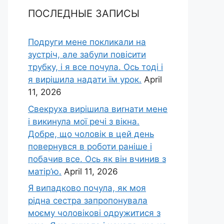
ПОСЛЕДНЫЕ ЗАПИСЫ
Подруги мене покликали на
зустріч, але забули повісити
трубку, і я все почула. Ось тоді і
я вирішила надати їм урок.
April
11, 2026
Свекруха вирішила виrнати мене
і викинула мої речі з вікна.
Добре, що чоловік в цей день
повернувся в роботи раніше і
побачив все. Ось як він вчинив з
матір’ю.
April 11, 2026
Я випадково почула, як моя
рідна сестра запропонувала
моєму чоловікові одружитися з