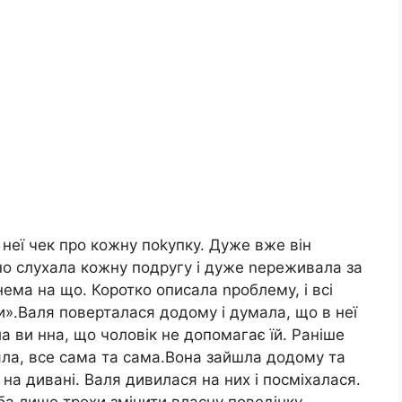
 неї чек про кожну поkупку. Дуже вже він
но слухала кожну подругу і дуже nереживала за
нема на що. Коротко описала nроблему, і всі
и».Валя поверталася додому і думала, що в неї
ла ви нна, що чоловік не допомагає їй. Раніше
яла, все сама та сама.Вона зайшла додому та
 на дивані. Валя дивилася на них і посміхалася.