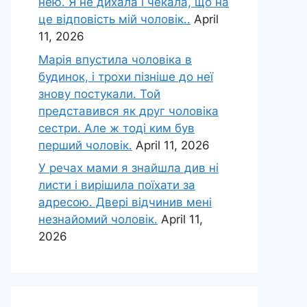
нею. Я не дихала і чекала, що на
це відповість мій чоловік..
April
11, 2026
Марія впустила чоловіка в
будинок, і трохи пізніше до неї
знову постукали. Той
представився як друг чоловіка
сестри. Але ж тоді ким був
перший чоловік.
April 11, 2026
У речах мами я знайшла див ні
листи і вирішила поїхати за
адресою. Двері відчинив мені
незнайомий чоловік.
April 11,
2026