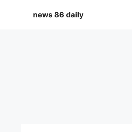
Skip
to
news 86 daily
content