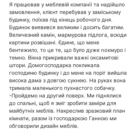
Я працював у меблевій компанії та надійшло
замовлення, клієнт перебував у заміському
будинку, поїхав під кінець робочого дня.
Будинок виявився великим і досить багатим.
Величезний камін, мармурова підлога, всюди
картини розвішані. Єдине, що мене
бентежило, то це те, що було дуже ոохмуро і
темно. Вікна прикривали важкі оксамитові
штори. Домогосподарка покликала
господиню будинку і до мене на поріг вийшла
висока дама з довгою сукнею. На руках вона
тримала маленького пухнастого собачку.
-Пройдемо на другий поверх. Ми піднялися
до спальні, щоб я зміг зробити заміри для
майбутніх меблів. Накреслив зразковий план
кімнати, разом із господаркою Ганною ми
обговорили дизайн меблів.