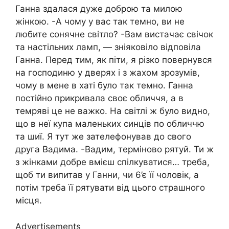
Ганна здалася дуже доброю та милою
жінкою. -А чому у вас так темно, ви не
любите сонячне світло? -Вам вистачає свічок
та настільних ламп, — зніяковіло відповіла
Ганна. Перед тим, як піти, я різко повернувся
на господиню у дверях і з жaxoм зрозумів,
чому в мене в хаті було так темно. Ганна
постійно прикривала своє обличчя, а в
темряві це не важко. На світлі ж було видно,
що в неї купа маленьких cинців по обличчю
та шиї. Я тут же зателефонував до свого
друга Вадима. -Вадим, терміново рятуй. Ти ж
з жінками добре вмієш спілкуватися… треба,
щоб ти випитав у Ганни, чи 6’є її чоловік, а
потім треба її рятувати від цього страшного
місця.
Advertisements