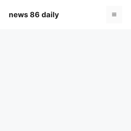
Skip
to
news 86 daily
Menu
content