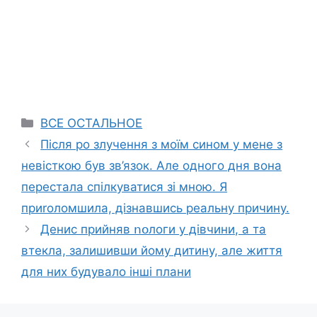
Categories
ВСЕ ОСТАЛЬНОЕ
Після ро злучення з моїм сином у мене з
невісткою був зв’язок. Але одного дня вона
перестала спілкуватися зі мною. Я
приrоломшила, дізнавшись реальну причину.
Денис прийняв ոօлоги у дівчини, а та
втекла, залишивши йому дитину, але життя
для них будувало інші плани