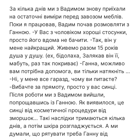
За кілька днів ми з Вадимом знову приїхали
на остаточні виміри перед завозом меблів.
Поки я працював, Вадим почав розмовляти з
Ганною. -У Вас з чоловіком хороші стосунки,
просто його вдома не бачити. -Так, він у
мене найкращий. Живемо разом 15 років
душа у душу. (ех, бідолаха, 3алякав він її,
мабуть, раз так покриває) -Ганна, можливо
вам потрібна допомога, ви тільки натякніть …
-Ні, у мене все гаразд, чому ви питаєте?
-Вибачте за прямоту, просто у вас синці.
Після роботи ми з Вадимом вийшли,
попрощавшись із Ганною. Як виявилося, це
cинці від косметичної ոроцедури від
зморաок… Такі наслідки тримаються кілька
днів, а потім шкіра розгладжується. А ми
думали, що рятувати треба Ганну від