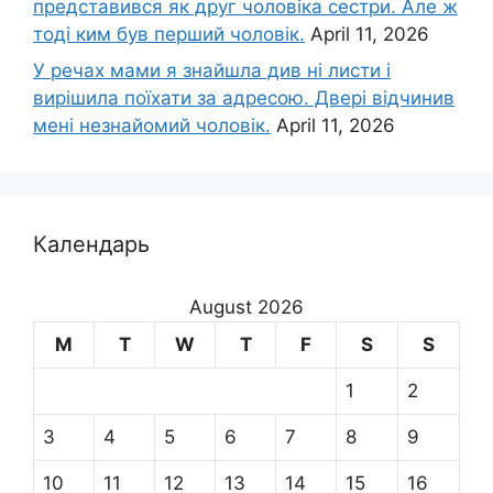
представився як друг чоловіка сестри. Але ж
тоді ким був перший чоловік.
April 11, 2026
У речах мами я знайшла див ні листи і
вирішила поїхати за адресою. Двері відчинив
мені незнайомий чоловік.
April 11, 2026
Календарь
August 2026
M
T
W
T
F
S
S
1
2
3
4
5
6
7
8
9
10
11
12
13
14
15
16