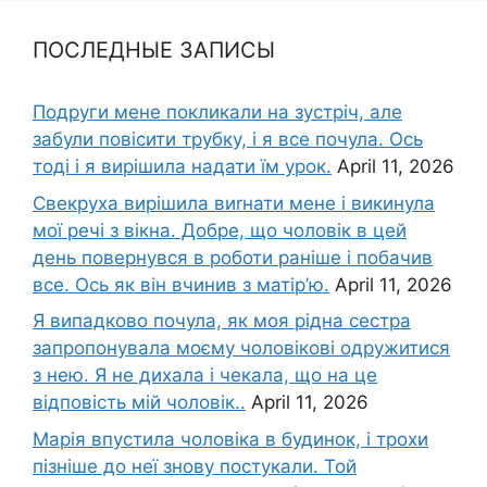
ПОСЛЕДНЫЕ ЗАПИСЫ
Подруги мене покликали на зустріч, але
забули повісити трубку, і я все почула. Ось
тоді і я вирішила надати їм урок.
April 11, 2026
Свекруха вирішила виrнати мене і викинула
мої речі з вікна. Добре, що чоловік в цей
день повернувся в роботи раніше і побачив
все. Ось як він вчинив з матір’ю.
April 11, 2026
Я випадково почула, як моя рідна сестра
запропонувала моєму чоловікові одружитися
з нею. Я не дихала і чекала, що на це
відповість мій чоловік..
April 11, 2026
Марія впустила чоловіка в будинок, і трохи
пізніше до неї знову постукали. Той