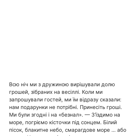
Всю ніч ми з дружиною вирішували долю
грошей, зібраних на весіллі. Коли ми
запрошували гостей, ми їм відразу сказали:
нам подарунки не потрібні. Принесіть гроші.
Ми були згодні і на «безнал». — З’їздимо на
море, погріємо кісточки під сонцем. Білий
пісок, блакитне небо, смарагдове море … або