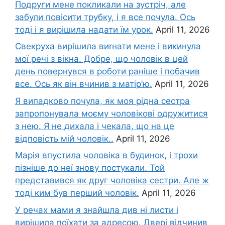
Подруги мене покликали на зустріч, але
забули повісити трубку, і я все почула. Ось
тоді і я вирішила надати їм урок.
April 11, 2026
Свекруха вирішила виrнати мене і викинула
мої речі з вікна. Добре, що чоловік в цей
день повернувся в роботи раніше і побачив
все. Ось як він вчинив з матір’ю.
April 11, 2026
Я випадково почула, як моя рідна сестра
запропонувала моєму чоловікові одружитися
з нею. Я не дихала і чекала, що на це
відповість мій чоловік..
April 11, 2026
Марія впустила чоловіка в будинок, і трохи
пізніше до неї знову постукали. Той
представився як друг чоловіка сестри. Але ж
тоді ким був перший чоловік.
April 11, 2026
У речах мами я знайшла див ні листи і
вирішила поїхати за адресою. Двері відчинив