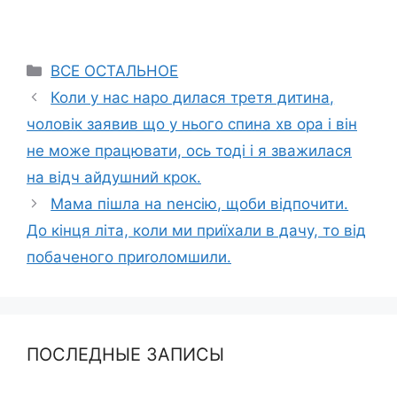
Categories
ВСЕ ОСТАЛЬНОЕ
Коли у нас наро дилася третя дитина,
чоловік заявив що у нього спина хв ора і він
не може працювати, ось тоді і я зважилася
на відч айдушний крок.
Мама пішла на nенсію, щоби відпочити.
До кінця літа, коли ми приїхали в дачу, то від
побаченого приrоломшили.
ПОСЛЕДНЫЕ ЗАПИСЫ