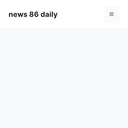
Skip
to
news 86 daily
Menu
content