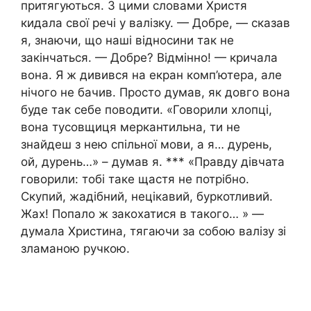
притягуються. З цими словами Христя
кидала свої речі у валізку. — Добре, — сказав
я, знаючи, що наші відносини так не
закінчаться. — Добре? Відмінно! — кричала
вона. Я ж дивився на екран комп’ютера, але
нічого не бачив. Просто думав, як довго вона
буде так себе поводити. «Говорили хлопці,
вона тусовщиця меркантильна, ти не
знайдеш з нею спільної мови, а я… дурень,
ой, дурень…» – думав я. *** «Правду дівчата
говорили: тобі таке щастя не потрібно.
Скупий, жадібний, нецікавий, буркотливий.
Жах! Попало ж закохатися в такого… » —
думала Христина, тягаючи за собою валізу зі
зламаною ручкою.