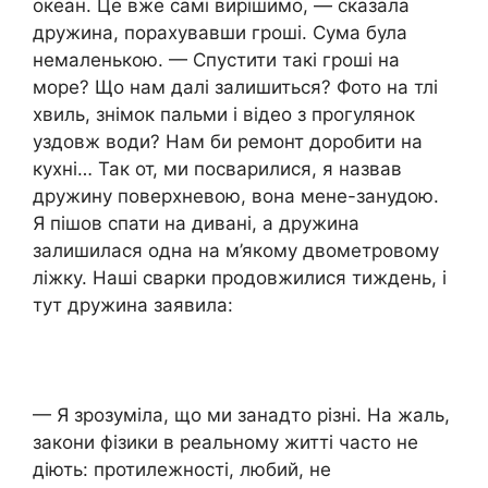
океан. Це вже самі вирішимо, — сказала
дружина, порахувавши гроші. Сума була
немаленькою. — Спустити такі гроші на
море? Що нам далі залишиться? Фото на тлі
хвиль, знімок пальми і відео з прогулянок
уздовж води? Нам би ремонт доробити на
кухні… Так от, ми посварилися, я назвав
дружину поверхневою, вона мене-занудою.
Я пішов спати на дивані, а дружина
залишилася одна на м’якому двометровому
ліжку. Наші сварки продовжилися тиждень, і
тут дружина заявила:
— Я зрозуміла, що ми занадто різні. На жаль,
закони фізики в реальному житті часто не
діють: протилежності, любий, не