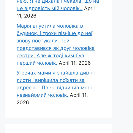
нею. Я не дихала і чекала, що на
це відповість мій чоловік..
April
11, 2026
Марія впустила чоловіка в
будинок, і трохи пізніше до неї
знову постукали. Той
представився як друг чоловіка
сестри. Але ж тоді ким був
перший чоловік.
April 11, 2026
У речах мами я знайшла див ні
листи і вирішила поїхати за
адресою. Двері відчинив мені
незнайомий чоловік.
April 11,
2026