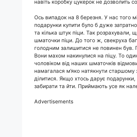
навіть коробку цукерок не дозволить со
Ось випадок на 8 березня. У нас того м
подарунки купити було б дуже затратно
та кілька штук піци. Так розрахували,
шматочки піци. До того ж, свекруха ба
голодним залишитися не повинен був. П
Вони махом накинулися на піцу. То оди
чоловіком від наших шматочків відмови
намагалася м’яко натякнути старшому з 
ділитися. Якщо хтось дарує подарунки, 
забирати та йти. Приймають усе як нал
Advertisements