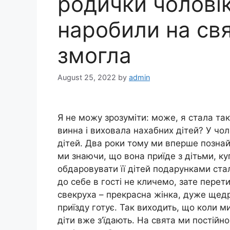
родички чоловік
наробили на свя
змогла
August 25, 2022
by
admin
Я не можу зрозуміти: може, я стала та
винна і виховала нaxaбних дітей? У чол
дітей. Два роки тому ми вперше познай
ми знаючи, що вона приїде з дітьми, ку
обдаровувати її дітей подарунками ст
до себе в гості не кличемо, зате перет
свекруха – прекрасна жінка, дуже щед
приїзду готує. Так виходить, що коли 
діти вже з’їдають. На свята ми постійн