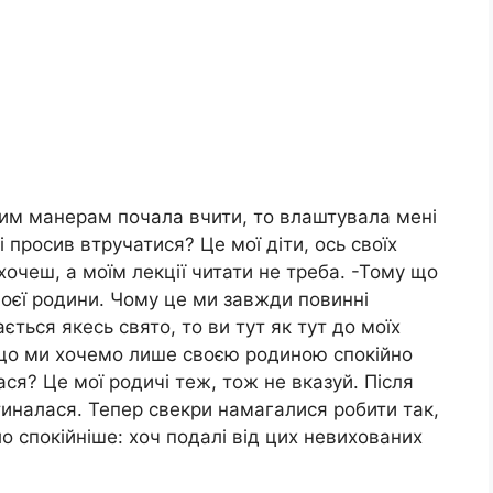
ошим манерам почала вчити, то влаштувала мені
 просив втручатися? Це мої діти, ось своїх
 хочеш, а моїм лекції читати не треба. -Тому що
оєї родини. Чому це ми завжди повинні
ться якесь свято, то ви тут як тут до моїх
 що ми хочемо лише своєю родиною спокійно
ся? Це мої родичі теж, тож не вказуй. Після
тиналася. Тепер свекри намагалися робити так,
о спокійніше: хоч подалі від цих невихованих