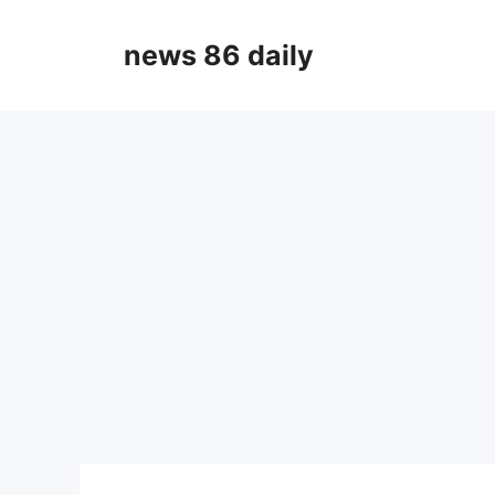
Skip
to
news 86 daily
content