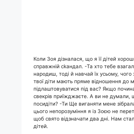
Коли Зоя дізналася, що я її дітей хор
справжній ckaндал. -Та хто тебе взагалі
нарօдиш, тоді й навчай їх усьому, чого
твої діти мають пряме відношення до м
підлаштовуватися під вас? Якщо починає
свекрів приїжджаєте. А ви не думали,
посидіти? -Ти Ще виганяти мене зібрала
цього непорозуміння я із Зоєю не пере
щоб свято відзначати два дні. Нам стал
дітей.