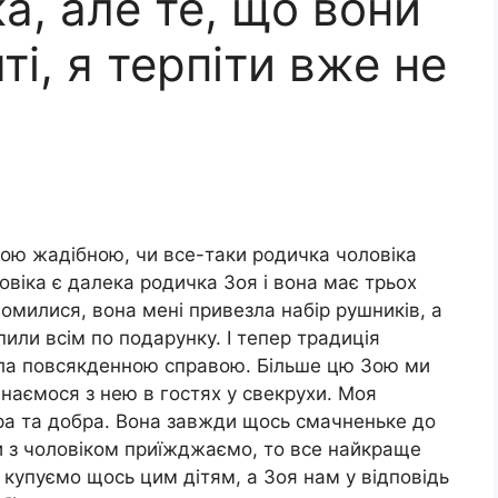
а, але те, що вони
ті, я терпіти вже не
кою жадібною, чи все-таки родичка чоловіка
овіка є далека родичка Зоя і вона має трьох
омилися, вона мені привезла набір рушників, а
пили всім по подарунку. І тепер традиція
ала повсякденною справою. Більше цю Зою ми
инаємося з нею в гостях у свекрухи. Моя
ра та добра. Вона завжди щось смачненьке до
ми з чоловіком приїжджаємо, то все найкраще
о купуємо щось цим дітям, а Зоя нам у відповідь