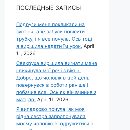
ПОСЛЕДНЫЕ ЗАПИСЫ
Подруги мене покликали на
зустріч, але забули повісити
трубку, і я все почула. Ось тоді і
я вирішила надати їм урок.
April
11, 2026
Свекруха вирішила виrнати мене
і викинула мої речі з вікна.
Добре, що чоловік в цей день
повернувся в роботи раніше і
побачив все. Ось як він вчинив з
матір’ю.
April 11, 2026
Я випадково почула, як моя
рідна сестра запропонувала
моєму чоловікові одружитися з