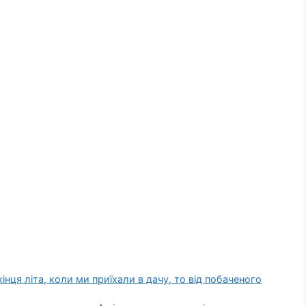
інця літа, коли ми приїхали в дачу, то від побаченого