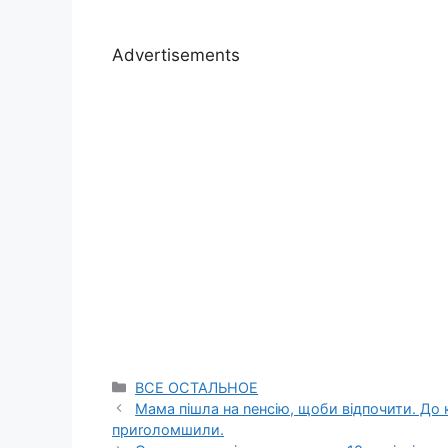
Advertisements
Categories
ВСЕ ОСТАЛЬНОЕ
Мама пішла на nенсію, щоби відпочити. До к
приrоломшили.