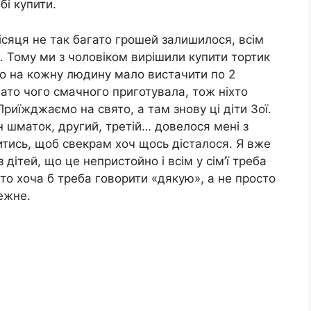
бі купити.
ісяця не так багато грошей залишилося, всім
. Тому ми з чоловіком вирішили купити тортик
 що на кожну людину мало вистачити по 2
гато чого смачного приготувала, тож ніхто
риїжджаємо на свято, а там знову ці діти Зої.
н шматок, другий, третій… довелося мені з
тись, щоб свекрам хоч щось дісталося. Я вже
дітей, що це непристойно і всім у сім’ї треба
то хоча б треба говорити «дякую», а не просто
ежне.