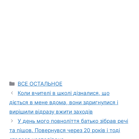
Categories
ВСЕ ОСТАЛЬНОЕ
Коли вчителі в школі дізналися, що
діється в мене вдома, вони здригнулися і
вирішили відразу вжити заходів
У день мого повноліття батько зібрав речі
та пішов. Повернувся через 20 років і тоді