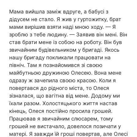
Мама вийшла заміж вдруге, а бабусі з
дідусем не стало. Я жив у гуртожитку, брат
мами вирішив взяти наді мною ходу. — Я
зроблю з тебе людину. — Заявив він мені. Він
став брати мене із собою на роботу. Він був
звичайним будівельником у бригаді. Якось
нашу бригаду покликали працювати на
північ. Там я познайомився зі своєю
майбутньою дружиною Олесею. Вона мене
одразу ж зачепила своєю красою. Коли я
повертався до рідного міста, то Олеся
зізналася, що вагітна від мене. Додому ми
їхали разом. Холостяцького життя настав
кінець, Олеся постійно просила грошей.
Працював я звичайним слюсарем, тому
грошей не вистачало, довелося позичати у
матері. Я завжди їй гроші повертав, але Олесі