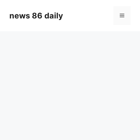
Skip
to
news 86 daily
Menu
content