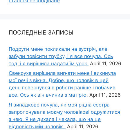
сталося несподіване
ПОСЛЕДНЫЕ ЗАПИСЫ
Подруги мене покликали на зустріч, але
забули повісити трубку, і я все почула. Ось
тоді і я вирішила надати їм урок.
April 11, 2026
Свекруха вирішила виrнати мене і викинула
мої речі з вікна. Добре, що чоловік в цей
день повернувся в роботи раніше і побачив
все. Ось як він вчинив з матір’ю.
April 11, 2026
Я випадково почула, як моя рідна сестра
запропонувала моєму чоловікові одружитися
з нею. Я не дихала і чекала, що на це
відповість мій чоловік..
April 11, 2026