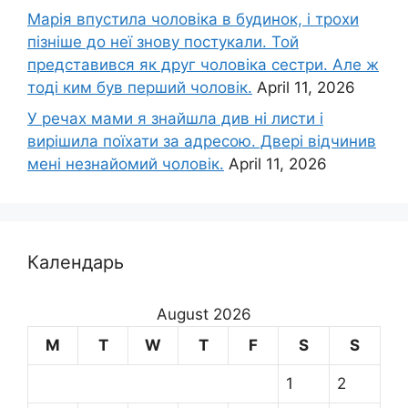
Марія впустила чоловіка в будинок, і трохи
пізніше до неї знову постукали. Той
представився як друг чоловіка сестри. Але ж
тоді ким був перший чоловік.
April 11, 2026
У речах мами я знайшла див ні листи і
вирішила поїхати за адресою. Двері відчинив
мені незнайомий чоловік.
April 11, 2026
Календарь
August 2026
M
T
W
T
F
S
S
1
2