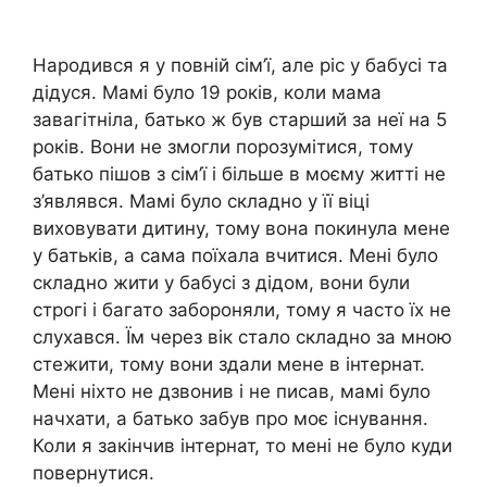
Народився я у повній сім’ї, але ріс у бабусі та
дідуся. Мамі було 19 років, коли мама
завагітніла, батько ж був старший за неї на 5
років. Вони не змогли порозумітися, тому
батько пішов з сім’ї і більше в моєму житті не
з’являвся. Мамі було складно у її віці
виховувати дитину, тому вона покинула мене
у батьків, а сама поїхала вчитися. Мені було
складно жити у бабусі з дідом, вони були
строгі і багато забороняли, тому я часто їх не
слухався. Їм через вік стало складно за мною
стежити, тому вони здали мене в інтернат.
Мені ніхто не дзвонив і не писав, мамі було
начхати, а батько забув про моє існування.
Коли я закінчив інтернат, то мені не було куди
повернутися.