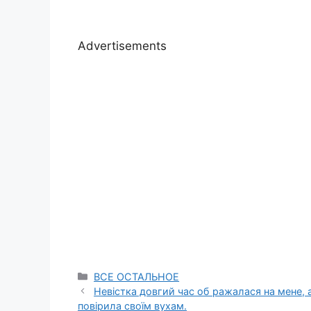
Advertisements
Categories
ВСЕ ОСТАЛЬНОЕ
Невістка довгий час об ражалася на мене, а
повірила своїм вухам.