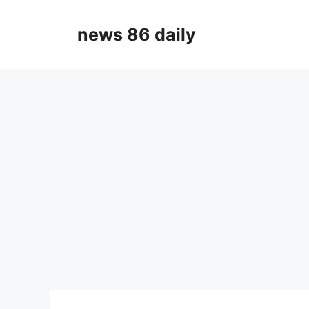
Skip
to
news 86 daily
content