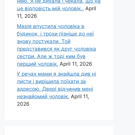
нею. Я не дихала і чекала, що на
це відповість мій чоловік..
April
11, 2026
Марія впустила чоловіка в
будинок, і трохи пізніше до неї
знову постукали. Той
представився як друг чоловіка
сестри. Але ж тоді ким був
перший чоловік.
April 11, 2026
У речах мами я знайшла див ні
листи і вирішила поїхати за
адресою. Двері відчинив мені
незнайомий чоловік.
April 11,
2026