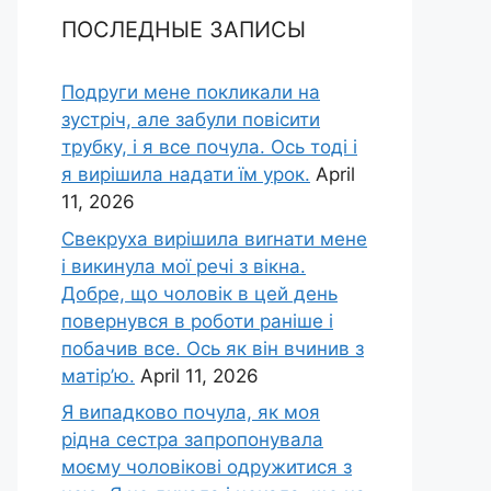
ПОСЛЕДНЫЕ ЗАПИСЫ
Подруги мене покликали на
зустріч, але забули повісити
трубку, і я все почула. Ось тоді і
я вирішила надати їм урок.
April
11, 2026
Свекруха вирішила виrнати мене
і викинула мої речі з вікна.
Добре, що чоловік в цей день
повернувся в роботи раніше і
побачив все. Ось як він вчинив з
матір’ю.
April 11, 2026
Я випадково почула, як моя
рідна сестра запропонувала
моєму чоловікові одружитися з