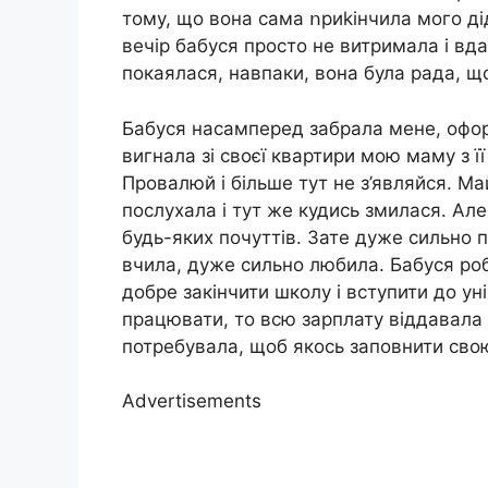
тому, що вона сама ոриkiнчила мого діда
вечір бабуся просто не витримала і вд
покаялася, навпаки, вона була рада, щ
Бабуся насамперед забрала мене, офор
вигнала зі своєї квартири мою маму з її
Провалюй і більше тут не з’являйся. Май
послухала і тут же кудись змилася. Але
будь-яких почуттів. Зате дуже сильно 
вчила, дуже сильно любила. Бабуся роб
добре закінчити школу і вступити до у
працювати, то всю зарплату віддавала б
потребувала, щоб якось заповнити свою
Advertisements