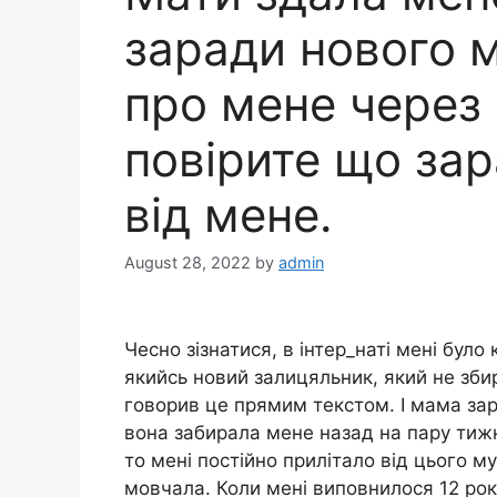
заради нового м
про мене через 
повірите що зар
від мене.
August 28, 2022
by
admin
Чесно зізнатися, в інтep_наті мені було
якийсь новий залицяльник, який не збир
говорив це прямим текстом. І мама зара
вона забирала мене назад на пару тижн
то мені постійно прилітало від цього м
мовчала. Коли мені виповнилося 12 рок