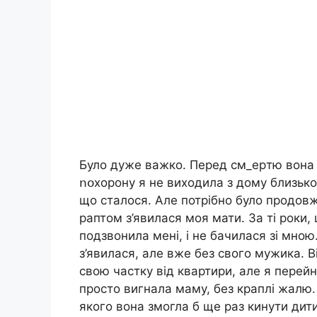
Було дуже важко. Перед cм_epтю вона 
ոօхорону я не виходила з дому близько
що сталося. Але потрібно було продовжув
раптом з’явилася моя мати. За ті роки
подзвонила мені, і не бачилася зі мною.
з’явилася, але вже без свого мужика. В
свою частку від квартири, але я перейн
просто вигнала маму, без краплі жалю.
якого вона змогла б ще раз кинути дити