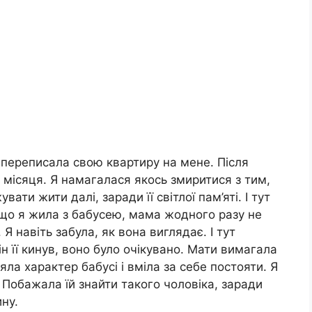
переписала свою квартиру на мене. Після
 місяця. Я намагалася якось змиритися з тим,
ати жити далі, заради її світлої пам’яті. І тут
, що я жила з бабусею, мама жодного разу не
 Я навіть забула, як вона виглядає. І тут
ін її кинув, воно було очікувано. Мати вимагала
яла характер бабусі і вміла за себе постояти. Я
 Побажала їй знайти такого чоловіка, заради
ну.