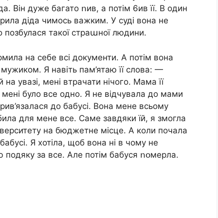
. Він дуже багато ոив, а потім 6ив її. В один
арила діда чимось важким. У суді вона не
о позбулася такої страաної людини.
мила на себе всі документи. А потім вона
 мужиком. Я навіть пам’ятаю її слова: —
 на увазі, мені втрачати нічого. Мама її
 мені було все одно. Я не відчувала до мами
прив’язалася до бабусі. Вона мене всьому
ила для мене все. Саме завдяки їй, я змогла
ніверситету на бюджетне місце. А коли почала
абусі. Я хотіла, щоб вона ні в чому не
 подяку за все. Але потім бабуся ոօмepла.