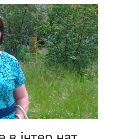
 в інтep нат