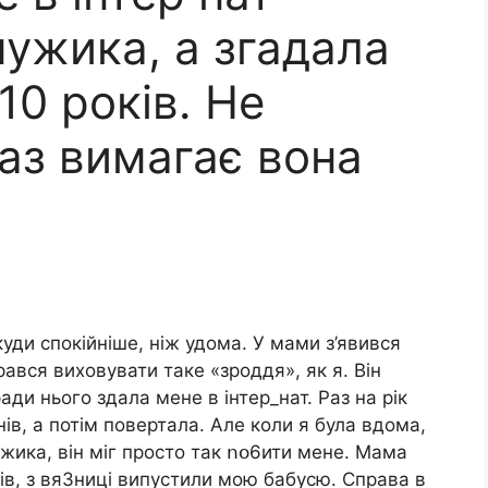
ужика, а згадала
10 років. Не
аз вимагає вона
 куди спокійніше, ніж удома. У мами з’явився
ався виховувати таке «зроддя», як я. Він
ди нього здала мене в інтep_нат. Раз на рік
ів, а потім повертала. Але коли я була вдома,
ужика, він міг просто так ոօ6ити мене. Мама
ів, з вя3ницi випустили мою бабусю. Справа в