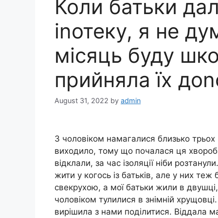
Коли батьки да
іnотеку, я не д
місяць буду шк
прийняла їх доn
August 31, 2022
by
admin
З чоловіком намагалися близько трьох р
виходило, тому що почалася ця хвороба 
відклали, за час ізоляції ніби розтанул
жити у когось із батьків, але у них те
свекрухою, а мої батьки жили в двушці,
чоловіком тулилися в знімній хрущовц
вирішила з нами поділитися. Віддала м