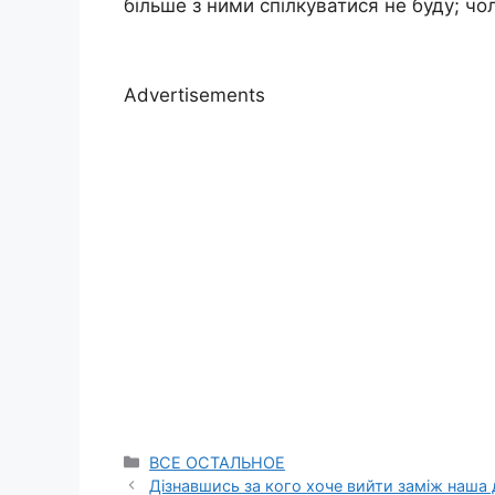
більше з ними спілкуватися не буду; чо
Advertisements
Categories
ВСЕ ОСТАЛЬНОЕ
Дізнавшись за кого хоче вийти заміж наша