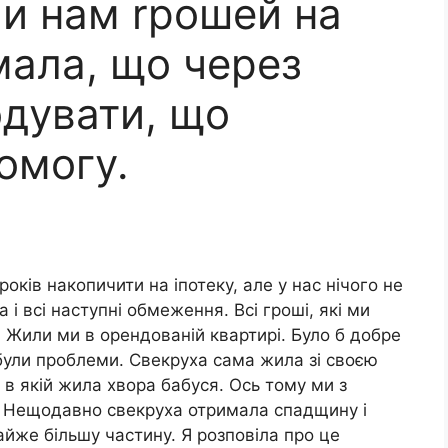
ли нам rрошей на
умала, що через
одувати, що
омогу.
оків накопичити на іпотеку, але у нас нічого не
і всі наступні обмеження. Всі гроші, які ми
и. Жили ми в орендованій квартирі. Було б добре
ж були проблеми. Свекруха сама жила зі своєю
 в якій жила хвора бабуся. Ось тому ми з
і. Нещодавно свекруха отримала спадщину і
айже більшу частину. Я розповіла про це