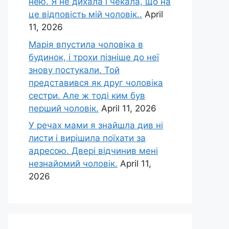
нею. Я не дихала і чекала, що на
це відповість мій чоловік..
April
11, 2026
Марія впустила чоловіка в
будинок, і трохи пізніше до неї
знову постукали. Той
представився як друг чоловіка
сестри. Але ж тоді ким був
перший чоловік.
April 11, 2026
У речах мами я знайшла див ні
листи і вирішила поїхати за
адресою. Двері відчинив мені
незнайомий чоловік.
April 11,
2026