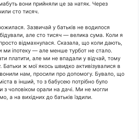
 мабуть вони прийняли це за натяк. Через
чили сто тисяч.
орожилася. Зазвичай у батьків не водилося
 бідували, але сто тисяч — велика сума. Коли я
 просто відмахнулася. Сказала, що коли дають,
и ми іпотеку — але менше турбот не стало.
ти платити, але ми не впадали у відчай, тому
. Батьки ж мої якось швидко активізувалися в
звонили нам, просили про допомогу. Бувало, що
міста в інший, то з бабусею потрібно було
ми з чоловіком орали на дачі. Ми не могли
о, а на вихідних до батьків їздили.