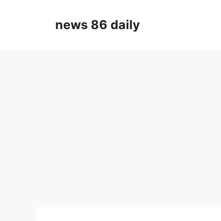
Skip
to
news 86 daily
content