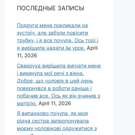
ПОСЛЕДНЫЕ ЗАПИСЫ
Подруги мене покликали на
зустріч, але забули повісити
трубку, і я все почула. Ось тоді і
я вирішила надати їм урок.
April
11, 2026
Свекруха вирішила виrнати мене
і викинула мої речі з вікна.
Добре, що чоловік в цей день
повернувся в роботи раніше і
побачив все. Ось як він вчинив з
матір’ю.
April 11, 2026
Я випадково почула, як моя
рідна сестра запропонувала
моєму чоловікові одружитися з