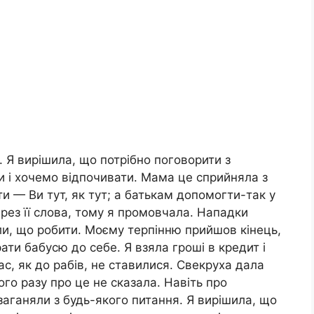
о. Я вирішила, що потрібно поговорити з
и і хочемо відпочивати. Мама це сприйняла з
и — Ви тут, як тут; а батькам допомогти-так у
рез її слова, тому я промовчала. Нападки
али, що робити. Моєму терпінню прийшов кінець,
ти бабусю до себе. Я взяла гроші в кредит і
с, як до рабів, не ставилися. Свекруха дала
го разу про це не сказала. Навіть про
заганяли з будь-якого питання. Я вирішила, що