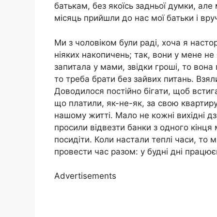
батькам, без якоїсь задньої думки, але
місяць прийшли до нас мої батьки і вру
Ми з чоловіком були раді, хоча я наст
ніяких накопичень; так, вони у мене не
запитала у мами, звідки гроші, то вона
то треба брати без зайвих питань. Взял
Доводилося постійно бігати, щоб встига
що платили, як-не-як, за свою квартиру
нашому житті. Мало не кожні вихідні д
просили відвезти банки з одного кінця 
посидіти. Коли настали теплі часи, то 
провести час разом: у будні дні працюєм
Advertisements