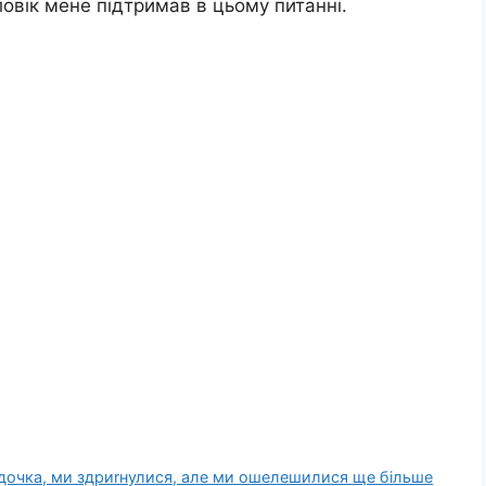
ловік мене підтримав в цьому питанні.
 дочка, ми здриrнулися, але ми ошелешилися ще більше