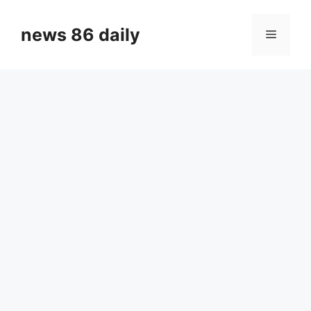
Skip
to
news 86 daily
Menu
content