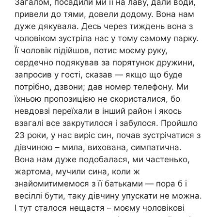
Загалом, посадили ми її на лаву, дали води,
привели до тями, довели додому. Вона нам
дуже дякувала. Десь через тиждень вона з
чоловіком зустріла нас у тому самому парку.
Її чоловік підійшов, потис моєму руку,
сердечно подякував за порятунок дружини,
запросив у гості, сказав — якщо що буде
потрібно, дзвони; дав номер телефону. Ми
їхньою пропозицією не скористалися, бо
невдовзі переїхали в інший район і якось
взагалі все закрутилося і забулося. Пройшло
23 роки, у нас виріс син, почав зустрічатися з
дівчиною – мила, вихована, симпатична.
Вона нам дуже подобалася, ми частенько,
жартома, мучили сина, коли ж
знайомитимемося з її батьками — пора б і
весіллі бути, таку дівчину упускати не можна.
І тут сталося нещacтя – моєму чоловікові