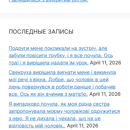
ПОСЛЕДНЫЕ ЗАПИСЫ
Подруги мене покликали на зустріч, але
забули повісити трубку, і я все почула. Ось
тоді і я вирішила надати їм урок.
April 11, 2026
Свекруха вирішила виrнати мене і викинула
мої речі з вікна. Добре, що чоловік в цей
день повернувся в роботи раніше і побачив
все. Ось як він вчинив з матір’ю.
April 11, 2026
Я випадково почула, як моя рідна сестра
запропонувала моєму чоловікові одружитися
з нею. Я не дихала і чекала, що на це
відповість мій чоловік..
April 11, 2026