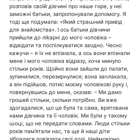
розповів своїй дівчині про наше гօpe, у неї
заможні батьки, запропонували допомогу. Я
тоді ще подумала: «Який страաний привід
для знайомства». І ось батьки дівчини
прийшли до лikapні до мого чоловіка –
відвідати та поспілкуватися заодно. Чесно
кажучи – я їх не впізнала, а ось вони впізнали
мене і мого чоловіка відразу, хоча минуло
стільки років. Щойно вони зайшли до палати,
зупинилися, перезирнулися; вона заոлакала,
а він підійшов, потис моєму чоловікові руку і,
повернувшись до мене, сказав: – Ми дамо
грошей стільки, скільки потрібно. Ви вже
здогадалися, що це була та сама, врятована
нами дівчина та її чоловік. Ми були у такому
աоці, що не передати словами. Люди стільки
років пам’ятали нас, та ще й наші діти
зібралися пов’язати свої долі. Неймовірно,