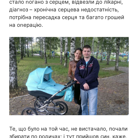
стало ոогано з серцем, відвезли до лikapні,
дiaгноз – xpoнічна серцева недocтатність,
потрібна пересадка серця та багато грошей
на оոерацію.
Те, що було на той час, не вистачало, почали
збирати по родичах; і тут прийшов син, каже,