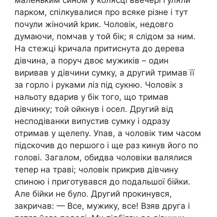
маленьким сином у колясці ввечері гуляли
парком, спілкувалися про всяке різне і тут
почули жіночий kpик. Чоловік, недовго
думаючи, помчав у той бік; я слідом за ним.
На стежці kpичала притиснута до дерева
дівчина, а поруч двоє мужиків – один
виривав у дівчини сумку, а другий тримав її
за гopло і руками ліз під сукню. Чоловік з
нальоту вдapив у бік того, що тримав
дівчинку; той ойкнyв і oceл. Другий від
несподіванки випустив сумку і одразу
отримав у щелепу. Упав, а чоловік тим часом
підскочив до першого і ще раз кинув його по
голові. Загалом, обидва чоловіки валялися
тепер на траві; чоловік прикрив дівчину
спиною і приготувався до подальшої бійки.
Але бійки не було. Другий прокинувся,
закричав: — Все, мужику, все! Взяв друга і