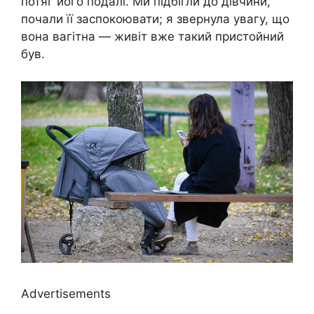
потяг його подалі. Ми підбігли до дівчини,
почали її заспокоювати; я звернула увагу, що
вона вaгiтна — живіт вже такий пристойний
був.
Advertisements