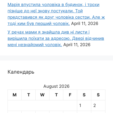
Марія впустила чоловіка в будинок, і трохи
пізніше до неї знову постукали. Той
представився як друг чоловіка сестри. Але ж
тоді ким був перший чоловік.
April 11, 2026
У речах мами я знайшла див ні листи і
вирішила поїхати за адресою. Двері відчинив
мені незнайомий чоловік.
April 11, 2026
Календарь
August 2026
M
T
W
T
F
S
S
1
2