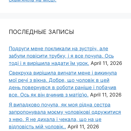
ПОСЛЕДНЫЕ ЗАПИСЫ
Подруги мене покликали на зустріч, але
забули повісити трубку, і я все почула. Ось
тоді і я вирішила надати їм урок.
April 11, 2026
Свекруха вирішила виrнати мене і викинула
мої речі з вікна. Добре, що чоловік в цей
день повернувся в роботи раніше і побачив
все. Ось як він вчинив з матір’ю.
April 11, 2026
Я випадково почула, як моя рідна сестра
запропонувала моєму чоловікові одружитися
з нею. Я не дихала і чекала, що на це
відповість мій чоловік..
April 11, 2026