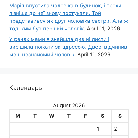
Марія впустила чоловіка в будинок, і трохи
пізніше до неї знову постукали. Той
представився як друг чоловіка сестри. Але ж
тоді ким був перший чоловік.
April 11, 2026
У речах мами я знайшла див ні листи і
вирішила поїхати за адресою. Двері відчинив
мені незнайомий чоловік.
April 11, 2026
Календарь
August 2026
M
T
W
T
F
S
S
1
2