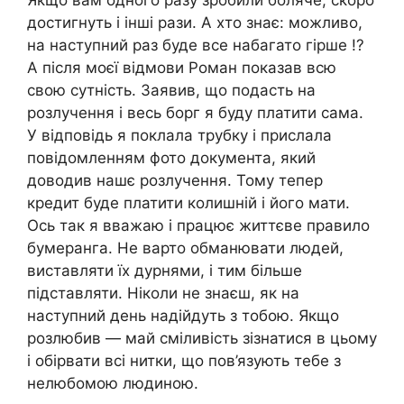
Якщо вам одного разу зробили боляче, скоро
достигнуть і інші рази. А хто знає: можливо,
на наступний раз буде все набагато гірше !?
А після моєї відмови Роман показав всю
свою сутність. Заявив, що подасть на
розлучення і весь борг я буду платити сама.
У відповідь я поклала трубку і прислала
повідомленням фото документа, який
доводив нашє розлучення. Тому тепер
кредит буде платити колишній і його мати.
Ось так я вважаю і працює життєве правило
бумеранга. Не варто обманювати людей,
виставляти їх дурнями, і тим більше
підставляти. Ніколи не знаєш, як на
наступний день надійдуть з тобою. Якщо
розлюбив — май сміливість зізнатися в цьому
і обірвати всі нитки, що пов’язують тебе з
нелюбомою людиною.