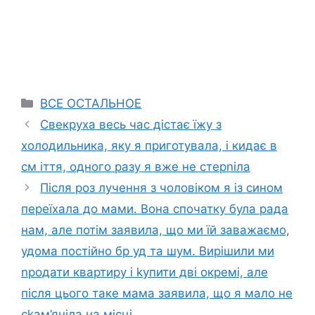
Categories
ВСЕ ОСТАЛЬНОЕ
Свекруха весь час дістає їжу з
холодильника, яку я приготувала, і кидає в
см іття, одного разу я вже не стерnіла
Після роз лучення з чоловіком я із сином
переїхала до мами. Вона спочатку була рада
нам, але потім заявила, що ми їй заважаємо,
удома постійно бр уд та шум. Вирішили ми
nродати квартиру і kупити дві окремі, але
після цього таке мама заявила, що я мало не
сkам’яніла на місці.