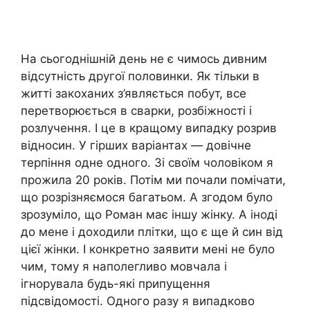
На сьогоднішній день не є чимось дивним
відсутність другої половинки. Як тільки в
житті закоханих з’являється побут, все
перетворюється в сварки, розбіжності і
розлучення. І це в кращому випадку розрив
відносин. У гірших варіантах — довічне
терпіння одне одного. Зі своїм чоловіком я
прожила 20 років. Потім ми почали помічати,
що розрізняємося багатьом. А згодом було
зрозуміло, що Роман має іншу жінку. А іноді
до мене і доходили плітки, що є ще й син від
цієї жінки. І конкретно заявити мені не було
чим, тому я наполегливо мовчала і
ігнорувала будь-які припущення
підсвідомості. Одного разу я випадково