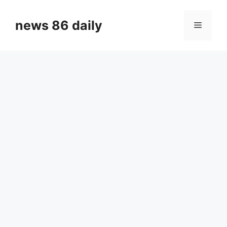
Skip
to
news 86 daily
Menu
content