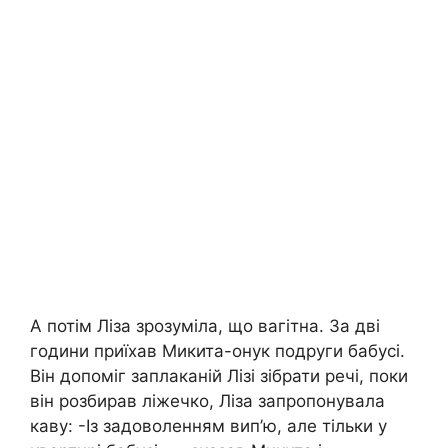
А потім Ліза зрозуміла, що вaгітна. За дві
години приїхав Микита-онук подруги бабусі.
Він допоміг заплаканій Лізі зібрати речі, поки
він розбирав ліжечко, Ліза запропонувала
каву: -Із задоволенням вип’ю, але тільки у