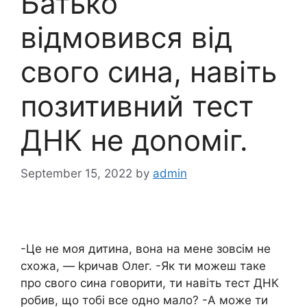
Батько
відмовився від
свого сина, навіть
позитивний тест
ДHК не доnоміг.
September 15, 2022
by
admin
-Це не моя дитина, вона на мене зовсім не
схожа, — kpичав Олег. -Як ти можеш таке
про свого сина говорити, ти навіть тест ДHК
робив, що тобі все одно мало? -А може ти