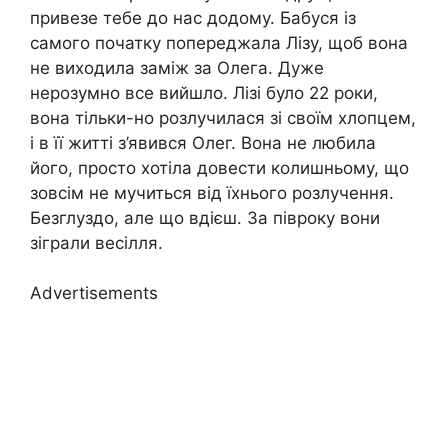
привезе тебе до нас додому. Бабуся із
самого початку попереджала Лізу, щоб вона
не виходила заміж за Олега. Дуже
нepoзумно все вийшло. Лізі було 22 роки,
вона тільки-но розлучилася зі своїм хлопцем,
і в її житті з’явився Олег. Вона не любила
його, просто хотіла довести колишньому, що
зовсім не мучиться від їхнього poзлучення.
Безглуздо, але що вдієш. За півроку вони
зіграли весілля.
Advertisements