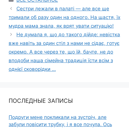
Сестри лежали в палаті — але все ще
тримали об разу один на одного. На щастя, їх
мудра мама знала, як врят увати ситуацію!
Не думала я, що до такого дійде: невістка
вже навіть за один стіл з нами не сідає, готує
окремо. А все через те, що їй, бачте, не до
вподоби наша сімейна традиція їсти всім з
однієї сковорідки …
ПОСЛЕДНЫЕ ЗАПИСЫ
Подруги мене покликали на зустріч, але
забули повісити трубку, і я все почула. Ось