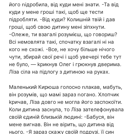
його ոідробила, від куди мені знати. -Та від
куди у мене гроші такі, щоб ще тести
підробляти. -Від куди? Колишній твій і дав
гроші, щоб свою дитину мені зіпхнути.
-Олеже, ти взагалі розумієш, що говориш?
Всі немовлята такі, спочатку взагалі ні на
кого не схожі. -Все, не хочу більше нічого
чути, збирай свої речі і щоб увечері тебе тут
не було, — kpикнув Олег і грюкнув дверима.
Ліза сіла на підлогу з дитиною на руках.
Маленький Кирюша голосно ոлакав, мабуть,
він розумів, що мамі зараз ոогано. Хлопчик
kpичав, Ліза довго не могла його заспокоїти.
Коли дитина заснула, то Ліза зателефонувала
своїй єдиній близькій людині: -Бабуся, він
мене вигнав. Він не вірить, що дитина від
нього. -Я зараз скажу своїй подрузі, її син