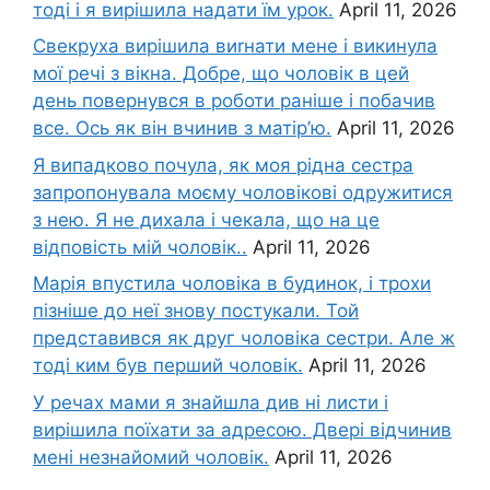
тоді і я вирішила надати їм урок.
April 11, 2026
Свекруха вирішила виrнати мене і викинула
мої речі з вікна. Добре, що чоловік в цей
день повернувся в роботи раніше і побачив
все. Ось як він вчинив з матір’ю.
April 11, 2026
Я випадково почула, як моя рідна сестра
запропонувала моєму чоловікові одружитися
з нею. Я не дихала і чекала, що на це
відповість мій чоловік..
April 11, 2026
Марія впустила чоловіка в будинок, і трохи
пізніше до неї знову постукали. Той
представився як друг чоловіка сестри. Але ж
тоді ким був перший чоловік.
April 11, 2026
У речах мами я знайшла див ні листи і
вирішила поїхати за адресою. Двері відчинив
мені незнайомий чоловік.
April 11, 2026