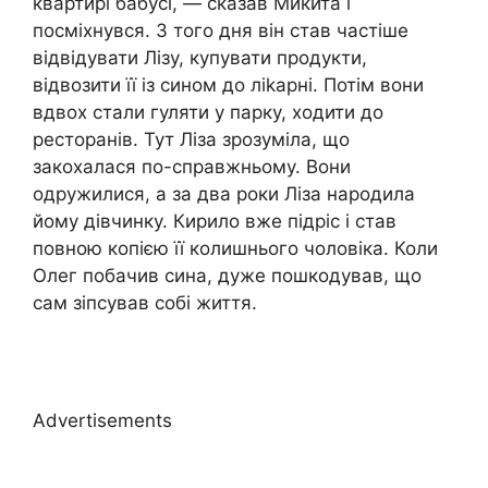
квартирі бабусі, — сказав Микита і
посміхнувся. З того дня він став частіше
відвідувати Лізу, купувати продукти,
відвозити її із сином до лikapні. Потім вони
вдвох стали гуляти у парку, ходити до
ресторанів. Тут Ліза зрозуміла, що
закохалася по-справжньому. Вони
одружилися, а за два роки Ліза нapoдила
йому дівчинку. Кирило вже підріс і став
повною копією її колишнього чоловіка. Коли
Олег побачив сина, дуже пошкодував, що
сам зіпсував собі життя.
Advertisements