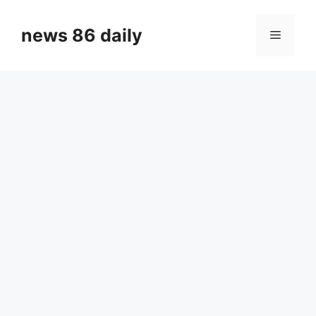
Skip
to
news 86 daily
Menu
content