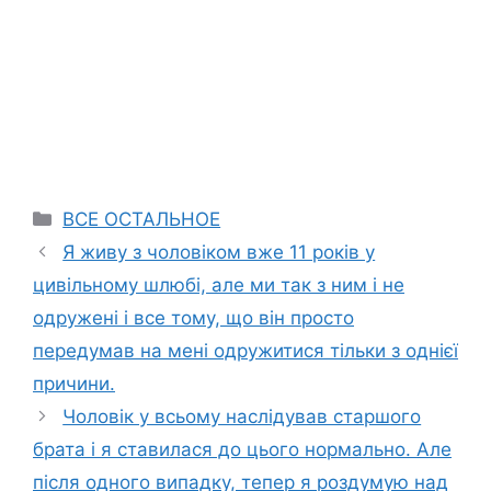
Categories
ВСЕ ОСТАЛЬНОЕ
Я живу з чоловіком вже 11 років у
цивільному шлюбі, але ми так з ним і не
одружені і все тому, що він просто
передумав на мені одружитися тільки з однієї
причини.
Чоловік у всьому наслідував старшого
брата і я ставилася до цього нормально. Але
після одного випадку, тепер я роздумую над