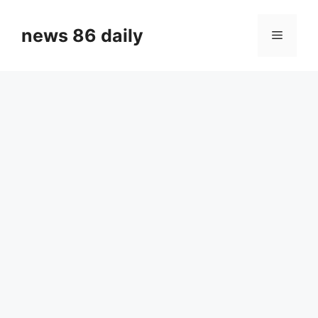
Skip
to
news 86 daily
Menu
content