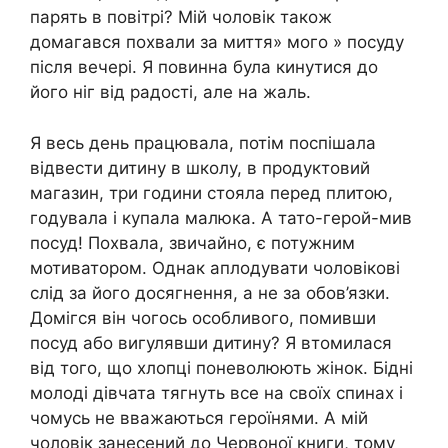
парять в повітрі? Мій чоловік також
домагався похвали за миття» мого » посуду
після вечері. Я повинна була кинутися до
його ніг від радості, але на жаль.
Я весь день працювала, потім поспішала
відвести дитину в школу, в продуктовий
магазин, три години стояла перед плитою,
годувала і купала малюка. А тато-герой-мив
посуд! Похвала, звичайно, є потужним
мотиватором. Однак аплодувати чоловікові
слід за його досягнення, а не за обов’язки.
Домігся він чогось особливого, помивши
посуд або вигулявши дитину? Я втомилася
від того, що хлопці поневолюють жінок. Бідні
молоді дівчата тягнуть все на своїх спинах і
чомусь не вважаються героїнями. А мій
чоловік занесений до Червоної книги, тому