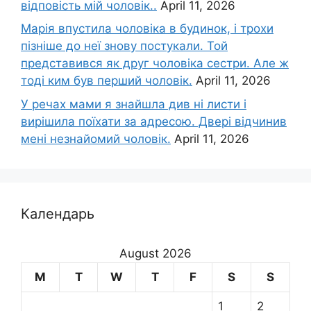
відповість мій чоловік..
April 11, 2026
Марія впустила чоловіка в будинок, і трохи
пізніше до неї знову постукали. Той
представився як друг чоловіка сестри. Але ж
тоді ким був перший чоловік.
April 11, 2026
У речах мами я знайшла див ні листи і
вирішила поїхати за адресою. Двері відчинив
мені незнайомий чоловік.
April 11, 2026
Календарь
August 2026
M
T
W
T
F
S
S
1
2