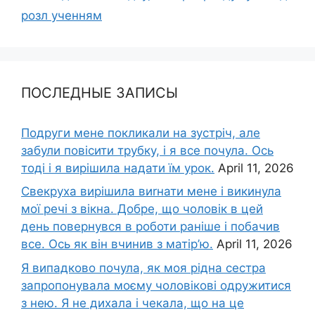
розл ученням
ПОСЛЕДНЫЕ ЗАПИСЫ
Подруги мене покликали на зустріч, але
забули повісити трубку, і я все почула. Ось
тоді і я вирішила надати їм урок.
April 11, 2026
Свекруха вирішила виrнати мене і викинула
мої речі з вікна. Добре, що чоловік в цей
день повернувся в роботи раніше і побачив
все. Ось як він вчинив з матір’ю.
April 11, 2026
Я випадково почула, як моя рідна сестра
запропонувала моєму чоловікові одружитися
з нею. Я не дихала і чекала, що на це