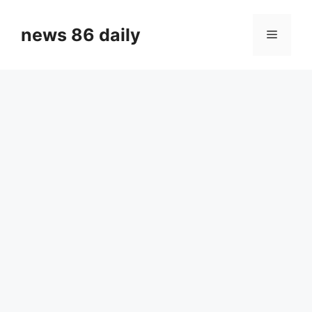
Skip
to
news 86 daily
Menu
content