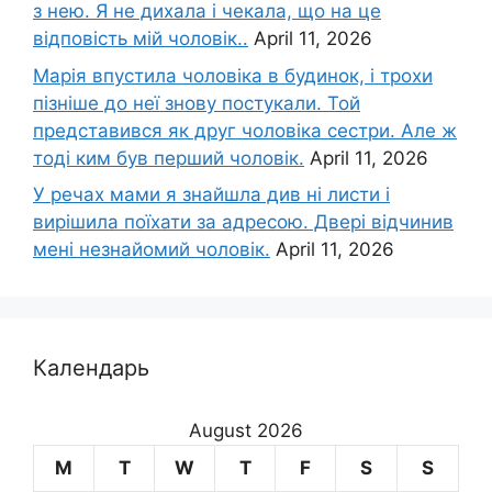
з нею. Я не дихала і чекала, що на це
відповість мій чоловік..
April 11, 2026
Марія впустила чоловіка в будинок, і трохи
пізніше до неї знову постукали. Той
представився як друг чоловіка сестри. Але ж
тоді ким був перший чоловік.
April 11, 2026
У речах мами я знайшла див ні листи і
вирішила поїхати за адресою. Двері відчинив
мені незнайомий чоловік.
April 11, 2026
Календарь
August 2026
M
T
W
T
F
S
S