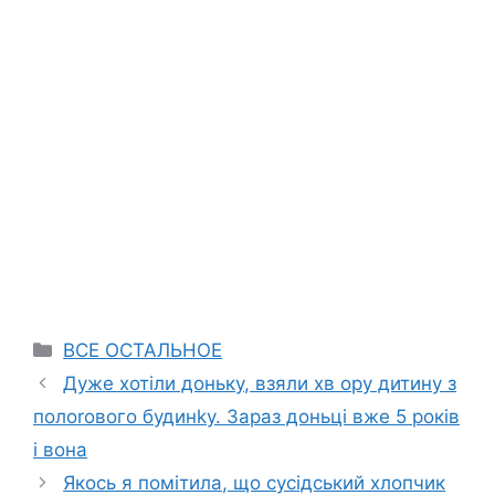
Categories
ВСЕ ОСТАЛЬНОЕ
Дуже хотіли доньку, взяли хв ору дитину з
полоrового будинkу. Зараз доньці вже 5 років
і вона
Якось я помітила, що сусідський хлопчик