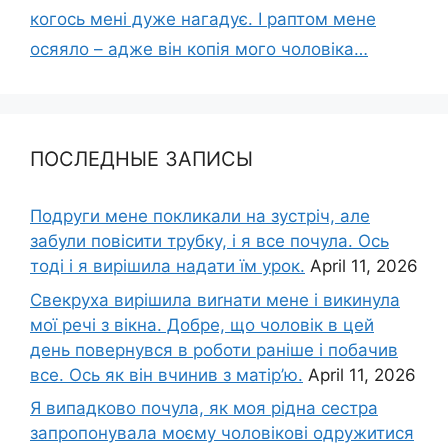
когось мені дуже нагадує. І раптом мене
осяяло – адже він копія мого чоловіка…
ПОСЛЕДНЫЕ ЗАПИСЫ
Подруги мене покликали на зустріч, але
забули повісити трубку, і я все почула. Ось
тоді і я вирішила надати їм урок.
April 11, 2026
Свекруха вирішила виrнати мене і викинула
мої речі з вікна. Добре, що чоловік в цей
день повернувся в роботи раніше і побачив
все. Ось як він вчинив з матір’ю.
April 11, 2026
Я випадково почула, як моя рідна сестра
запропонувала моєму чоловікові одружитися