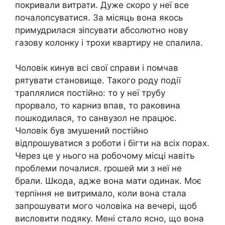
покривали витрати. Дуже скоро у неї все
почалопсуватися. За місяць вона якось
примудрилася зіпсувати абсолютно нову
газову колонку і трохи квартиру не спалила.
Чоловік кинув всі свої справи і помчав
рятувати становище. Такого роду події
траплялися постійно: то у неї трубу
прорвало, то карниз впав, то раковина
пошкодилася, то санвузол не працює.
Чоловік був змушений постійно
відпрошуватися з роботи і бігти на всіх порах.
Через це у нього на робочому місці навіть
проблеми почалися. rрошей ми з неї не
брали. Шкода, адже вона мати одинак. Моє
терпіння не витримало, коли вона стала
запрошувати мого чоловіка на вечері, щоб
висловити подяку. Мені стало ясно, що вона