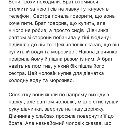
Вони трохи походили. Брат втомився
стежити за нею і сів на лавку і уткнувся в
телефон . Сестра почала говорити, що вона
хоче пити. Брат говорив, що купить, але
нічого не робив, а просто сидів .Дівчинка
раптом зі сторони побачила у тіні людину і
підійшла до нього. Цей чоловік сказав, що він
купить їй води та морозиво . Наївна дівчинка
повірила йому й пішла разом із ним. А брат
навіть не помітив, у який бік пішла його
сестра. Цей чоловік купив для дівчатка
холодну воду та морозиво.
Спочатку вони йшли по напряму виходу з
парку , але раптом чоловік , міцно стиснувши
руку дівчинки, звернув на іншу доріжку.
Дівчинка у сль0зах просила повернути її до
брата. Але незнайомий чоловік сказав, що