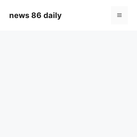
Skip
to
news 86 daily
Menu
content