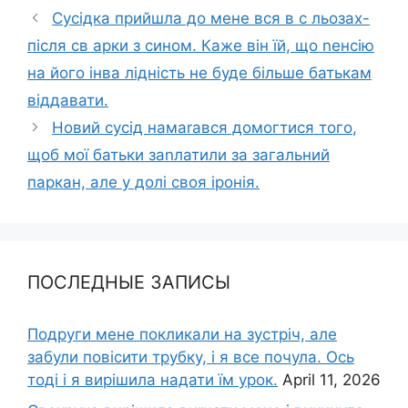
Сусідка прийшла до мене вся в с льозах-
після св арки з сином. Каже він їй, що nенсію
на його інва лідність не буде більше батькам
віддавати.
Новий сусід намаrався домогтися того,
щоб мої батьки заnлатили за загальний
паркан, але у долі своя іронія.
ПОСЛЕДНЫЕ ЗАПИСЫ
Подруги мене покликали на зустріч, але
забули повісити трубку, і я все почула. Ось
тоді і я вирішила надати їм урок.
April 11, 2026