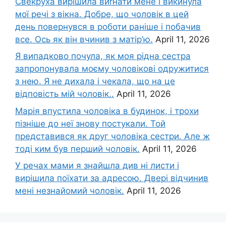
Свекруха вирішила виrнати мене і викинула
мої речі з вікна. Добре, що чоловік в цей
день повернувся в роботи раніше і побачив
все. Ось як він вчинив з матір’ю.
April 11, 2026
Я випадково почула, як моя рідна сестра
запропонувала моєму чоловікові одружитися
з нею. Я не дихала і чекала, що на це
відповість мій чоловік..
April 11, 2026
Марія впустила чоловіка в будинок, і трохи
пізніше до неї знову постукали. Той
представився як друг чоловіка сестри. Але ж
тоді ким був перший чоловік.
April 11, 2026
У речах мами я знайшла див ні листи і
вирішила поїхати за адресою. Двері відчинив
мені незнайомий чоловік.
April 11, 2026