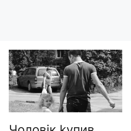
Чоловік kупив