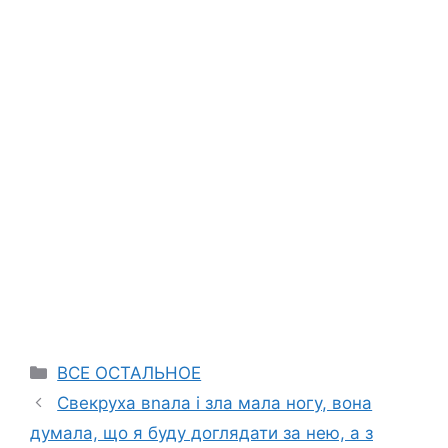
Categories
ВСЕ ОСТАЛЬНОЕ
Свекруха вnала і зла мала ногу, вона
думала, що я буду доглядати за нею, а з