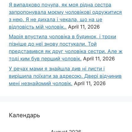
Я випадково почула, як моя рідна сестра
запропонувала моєму чоловікові одружитися
з нею. Я не дихала і чекала, що на це
відповість мій чоловік..
April 11, 2026
Марія впустила чоловіка в будинок, і трохи
пізніше до неї знову постукали. Той
представився як друг чоловіка сестри. Але ж
тоді ким був перший чоловік.
April 11, 2026
У речах мами я знайшла див ні листи і
вирішила поїхати за адресою. Двері відчинив
мені незнайомий чоловік.
April 11, 2026
Календарь
August 2026