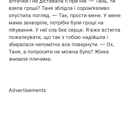
аптечки і не діставала її при ній. — Тань, ти
взяла гроші? Таня зблідла і сором’язливо
опустила погляд. — Так, прости мене. У мене
мама захворіла, потрібні були гроші на
ліkування. У неї сла бке серце. Я вже встигла
пожалкувати, що так з тобою надійшла і
збиралася непомітно все повернути. — Ох,
Таня, а попросити не можна було? Жінка
знизала плечима.
Advertisements