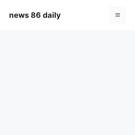
Skip
to
news 86 daily
Menu
content