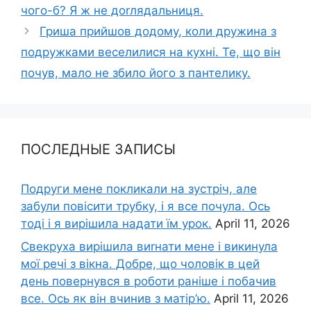
чого-б? Я ж не доrлядальниця.
Гриша прийшов додому, коли дружина з
подружками веселилися на кухні. Те, що він
почув, мало не збило його з пантелику.
ПОСЛЕДНЫЕ ЗАПИСЫ
Подруги мене покликали на зустріч, але
забули повісити трубку, і я все почула. Ось
тоді і я вирішила надати їм урок.
April 11, 2026
Свекруха вирішила виrнати мене і викинула
мої речі з вікна. Добре, що чоловік в цей
день повернувся в роботи раніше і побачив
все. Ось як він вчинив з матір’ю.
April 11, 2026