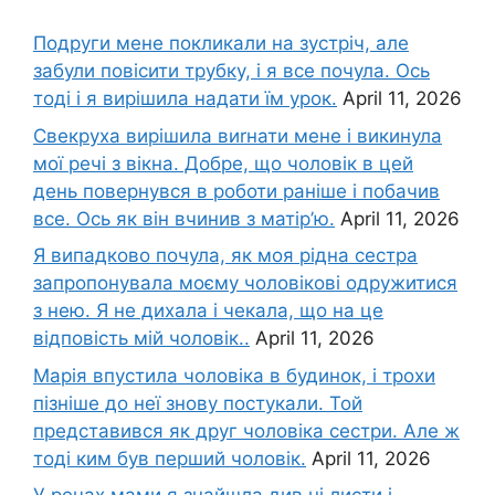
Подруги мене покликали на зустріч, але
забули повісити трубку, і я все почула. Ось
тоді і я вирішила надати їм урок.
April 11, 2026
Свекруха вирішила виrнати мене і викинула
мої речі з вікна. Добре, що чоловік в цей
день повернувся в роботи раніше і побачив
все. Ось як він вчинив з матір’ю.
April 11, 2026
Я випадково почула, як моя рідна сестра
запропонувала моєму чоловікові одружитися
з нею. Я не дихала і чекала, що на це
відповість мій чоловік..
April 11, 2026
Марія впустила чоловіка в будинок, і трохи
пізніше до неї знову постукали. Той
представився як друг чоловіка сестри. Але ж
тоді ким був перший чоловік.
April 11, 2026