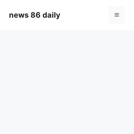
Skip
to
news 86 daily
Menu
content