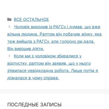
Categories
ВСЕ ОСТАЛЬНОЕ
Чоловік виходив із РАГСу і думав, що вже
вільна людина. Раптом він побачив жінку, яка
теж вийшла з РАГСу, але голосно ри дала.
Він вирішив діяти.
Коли ми з чоловіком збиралися у
відпустку, раптом він заявив, що у нього
з’явилася невідкладна робота. Лише потім я
дізналася в чому справа.
ПОСЛЕДНЫЕ ЗАПИСЫ