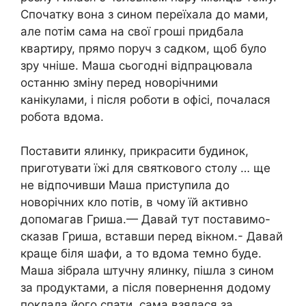
Спочатку вона з сином переїхала до мами,
але потім сама на свої гроші придбала
квартиру, прямо поруч з садком, щоб було
зру чніше. Маша сьогодні відпрацювала
останню зміну перед новорічними
канікулами, і після роботи в офісі, почалася
робота вдома.
Поставити ялинку, прикрасити будинок,
приготувати їжі для святкового столу … ще
не відпочивши Маша приступила до
новорічних кло потів, в чому їй активно
допомагав Гриша.— Давай тут поставимо-
сказав Гриша, вставши перед вікном.- Давай
краще біля шафи, а то вдома темно буде.
Маша зібрала штучну ялинку, пішла з сином
за продуктами, а після повернення додому
поклала його спати, сама взялася за