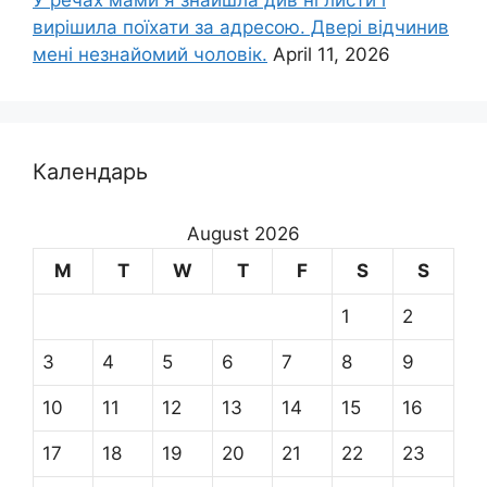
У речах мами я знайшла див ні листи і
вирішила поїхати за адресою. Двері відчинив
мені незнайомий чоловік.
April 11, 2026
Календарь
August 2026
M
T
W
T
F
S
S
1
2
3
4
5
6
7
8
9
10
11
12
13
14
15
16
17
18
19
20
21
22
23