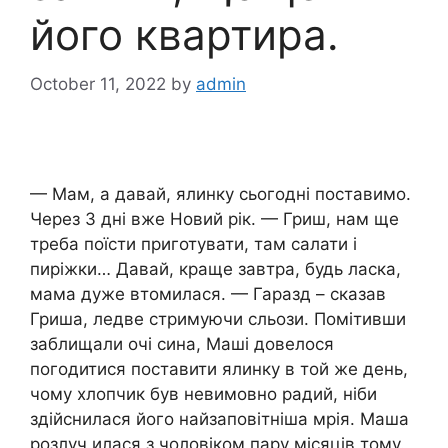
його квартира.
October 11, 2022
by
admin
— Мам, а давай, ялинку сьогодні поставимо.
Через 3 дні вже Новий рік. — Гриш, нам ще
треба поїсти приготувати, там салати і
пиріжки… Давай, краще завтра, будь ласка,
мама дуже втомилася. — Гаразд – сказав
Гриша, ледве стримуючи сльози. Помітивши
заблищали очі сина, Маші довелося
погодитися поставити ялинку в той же день,
чому хлопчик був невимовно радий, ніби
здійснилася його найзаповітніша мрія. Маша
розлуч илася з чоловіком пару місяців тому.