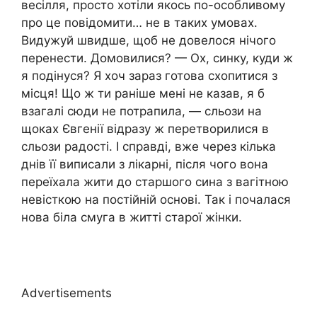
весілля, просто хотіли якось по-особливому
про це повідомити… не в таких умовах.
Видужуй швидше, щоб не довелося нічого
перенести. Домовилися? — Ох, синку, куди ж
я подінуся? Я хоч зараз готова схопитися з
місця! Що ж ти раніше мені не казав, я б
взагалі сюди не потрапила, — сльози на
щоках Євгенії відразу ж перетворилися в
сльози радості. І справді, вже через кілька
днів її виписали з лікарні, після чого вона
переїхала жити до старшого сина з вагітною
невісткою на постійній основі. Так і почалася
нова біла смуга в житті старої жінки.
Advertisements