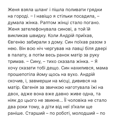
Женя взяла шланг і пішла поливати грядки
на городі. – І навіщо я стільки посадила, –
думала жінка. Раптом жінці стало погано.
Женя зателефонувала синові, а той їй
викликав швидку. Коли Андрій приїхав,
Євгенію забирали з дому. Син поїхав разом з
нею. Він всю ніч чергував на лавці біля двері
в палату, а потім весь ранок матір за руку
тримав. – Сину, – тихо сказала жінка. – Я
хочу сказати тобі дещо. Син нахилився, мама
прошепотіла йому щось на вухо. Андрій
скочив, і, завмерши на місці, дивився на
матір. Євгенія за звичкою наготувала їжі на
двох, адже вона вже давно живе одна, та
ніяк до цього не звикне… Її чоловіка не стало
два роки тому, а діти від неї з’їхали ще
раніше. Старший – по роботі, молодший – по