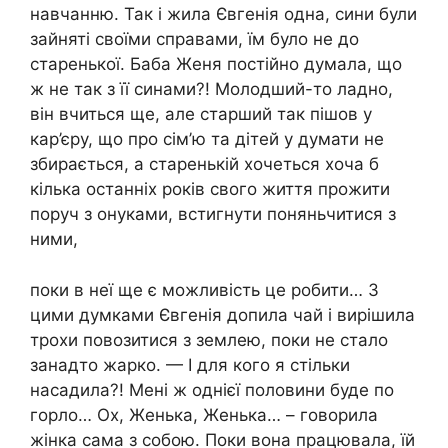
навчанню. Так і жила Євгенія одна, сини були
зайняті своїми справами, їм було не до
старенької. Баба Женя постійно думала, що
ж не так з її синами?! Молодший-то ладно,
він вчиться ще, але старший так пішов у
кар’єру, що про сім’ю та дітей у думати не
збирається, а старенькій хочеться хоча б
кілька останніх років свого життя прожити
поруч з онуками, встигнути поняньчитися з
ними,
поки в неї ще є можливість це робити… З
цими думками Євгенія допила чай і вирішила
трохи повозитися з землею, поки не стало
занадто жарко. — І для кого я стільки
насадила?! Мені ж однієї половини буде по
горло… Ох, Женька, Женька… – говорила
жінка сама з собою. Поки вона працювала, їй