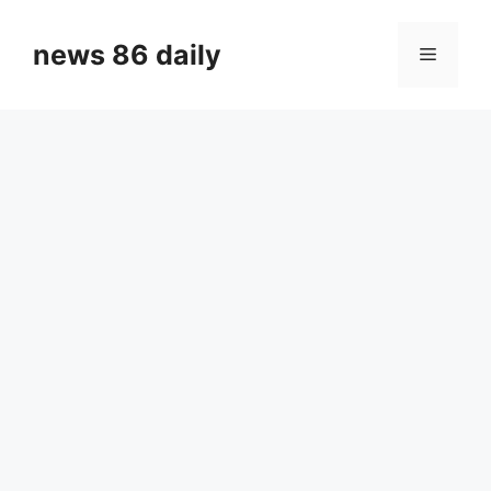
Skip
to
news 86 daily
Menu
content