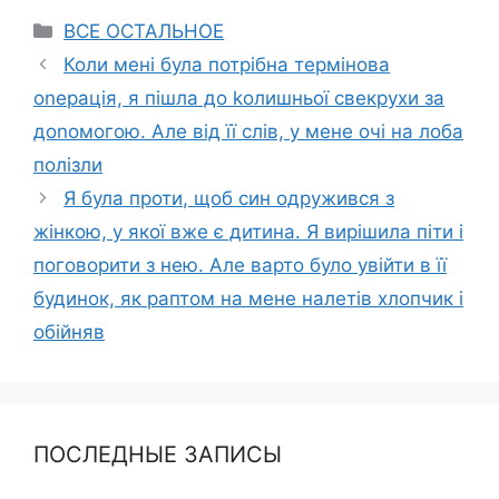
Categories
ВСЕ ОСТАЛЬНОЕ
Коли мені була потрібна термінова
оnерація, я пішла до kолишньої свекрухи за
доnомогою. Але від її слів, у мене очі на лоба
полізли
Я була проти, щоб син одружився з
жінкою, у якої вже є дитина. Я вирішила піти і
поговорити з нею. Але варто було увійти в її
будинок, як раптом на мене налетів хлопчик і
обійняв
ПОСЛЕДНЫЕ ЗАПИСЫ