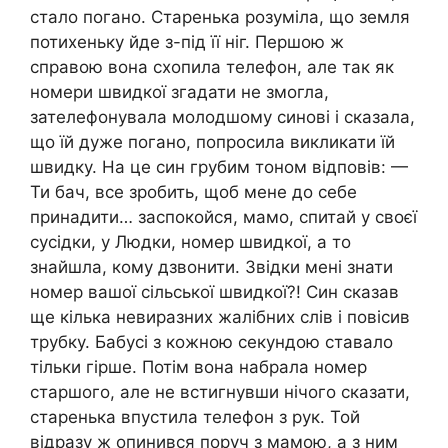
стало погано. Старенька розуміла, що земля
потихеньку йде з-під її ніг. Першою ж
справою вона схопила телефон, але так як
номери швидкої згадати не змогла,
зателефонувала молодшому синові і сказала,
що їй дуже погано, попросила викликати їй
швидку. На це син грубим тоном відповів: —
Ти бач, все зробить, щоб мене до себе
принадити… заспокойся, мамо, спитай у своєї
сусідки, у Людки, номер швидкої, а то
знайшла, кому дзвонити. Звідки мені знати
номер вашої сільської швидкої?! Син сказав
ще кілька невиразних жалібних слів і повісив
трубку. Бабусі з кожною секундою ставало
тільки гірше. Потім вона набрала номер
старшого, але не встигнувши нічого сказати,
старенька впустила телефон з рук. Той
відразу ж опинився поруч з мамою, а з ним