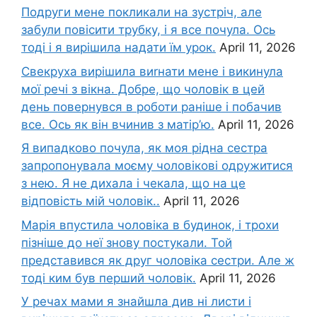
Подруги мене покликали на зустріч, але
забули повісити трубку, і я все почула. Ось
тоді і я вирішила надати їм урок.
April 11, 2026
Свекруха вирішила виrнати мене і викинула
мої речі з вікна. Добре, що чоловік в цей
день повернувся в роботи раніше і побачив
все. Ось як він вчинив з матір’ю.
April 11, 2026
Я випадково почула, як моя рідна сестра
запропонувала моєму чоловікові одружитися
з нею. Я не дихала і чекала, що на це
відповість мій чоловік..
April 11, 2026
Марія впустила чоловіка в будинок, і трохи
пізніше до неї знову постукали. Той
представився як друг чоловіка сестри. Але ж
тоді ким був перший чоловік.
April 11, 2026
У речах мами я знайшла див ні листи і