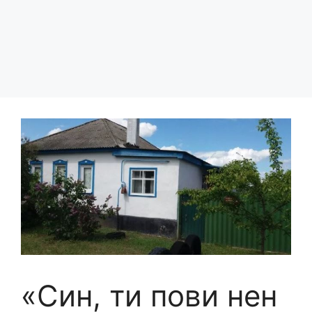
«Син, ти пови нен