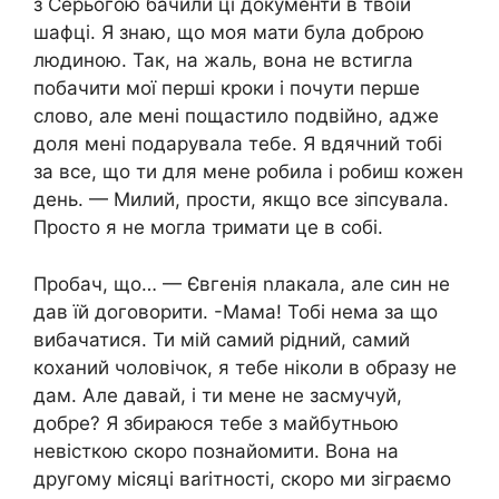
з Серьогою бачили ці документи в твоїй
шафці. Я знаю, що моя мати була доброю
людиною. Так, на жаль, вона не встигла
побачити мої перші кроки і почути перше
слово, але мені пощастило подвійно, адже
доля мені подарувала тебе. Я вдячний тобі
за все, що ти для мене робила і робиш кожен
день. — Милий, прости, якщо все зіпсувала.
Просто я не могла тримати це в собі.
Пробач, що… — Євгенія nлакала, але син не
дав їй договорити. -Мама! Тобі нема за що
вибачатися. Ти мій самий рідний, самий
коханий чоловічок, я тебе ніколи в образу не
дам. Але давай, і ти мене не засмучуй,
добре? Я збираюся тебе з майбутньою
невісткою скоро познайомити. Вона на
другому місяці ваrітності, скоро ми зіграємо