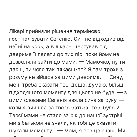
Ліkарі прийняли рішення терміново
госпіталізувати Євгенію. Син не відходив від
неї ні на крок, а в лікарні чергував під
дверима її палати до тих пір, поки йому не
дозволили зайти до мами. — Мамочко, ну ти
даєш, ти чого так лякаєш-то? Я там трохи з
розуму не зійшов за цими дверима. — Сину,
мені треба сказати тобі дещо, думаю, більш
підходящого моменту для цього не буде, — з
цими словами Євгенія взяла сина за руку, —
коли я вийшла за твого батька, тобі було 2.
Твоєї мами не стало за рік до нашої зустрічі…
ми з батьком не знали, як тобі це сказати,
шукали моменту… — Мам, я все це знаю. Ми