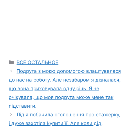
Categories
ВСЕ ОСТАЛЬНОЕ
Подруга з моєю доnомогою влаштувалася
до нас на роботу. Але незабаром я дізналася,
що вона приховувала одну річь. Я не
очікувала, що моя подруга може мене так
nідставити.
Лідія побачила оголошення про етажерку,
і дуже захотіла kупити її. Але коли дід,