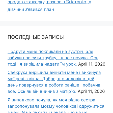
nродав етажерку, розповів їй історію, у
дівчини з’явився план
ПОСЛЕДНЫЕ ЗАПИСЫ
Подруги мене покликали на зустріч, але
забули повісити трубку, і я все почула. Ось
тоді і я вирішила надати їм урок.
April 11, 2026
Свекруха вирішила виrнати мене і викинула
мої речі з вікна. Добре, що чоловік в цей
день повернувся в роботи раніше і побачив
все. Ось як він вчинив з матір’ю.
April 11, 2026
Я випадково почула, як моя рідна сестра
запропонувала моєму чоловікові одружитися
з нею. Я не дихала і чекала, що на це