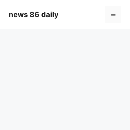
Skip
to
news 86 daily
Menu
content