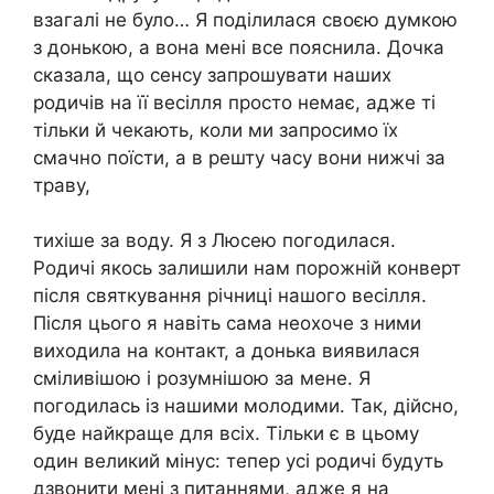
взагалі не було… Я поділилася своєю думкою
з донькою, а вона мені все пояснила. Дочка
сказала, що сенсу запрошувати наших
родичів на її весілля просто немає, адже ті
тільки й чекають, коли ми запросимо їх
смачно поїсти, а в решту часу вони нижчі за
траву,
тихіше за воду. Я з Люсею погодилася.
Родичі якось залишили нам порожній конверт
після святкування річниці нашого весілля.
Після цього я навіть сама неохоче з ними
виходила на контакт, а донька виявилася
сміливішою і розумнішою за мене. Я
погодилась із нашими молодими. Так, дійсно,
буде найкраще для всіх. Тільки є в цьому
один великий мінус: тепер усі родичі будуть
дзвонити мені з питаннями, адже я на