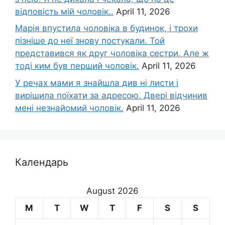
відповість мій чоловік..
April 11, 2026
Марія впустила чоловіка в будинок, і трохи
пізніше до неї знову постукали. Той
представився як друг чоловіка сестри. Але ж
тоді ким був перший чоловік.
April 11, 2026
У речах мами я знайшла див ні листи і
вирішила поїхати за адресою. Двері відчинив
мені незнайомий чоловік.
April 11, 2026
Календарь
August 2026
M
T
W
T
F
S
S