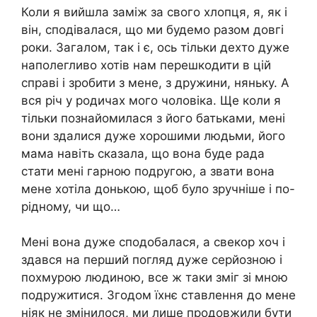
Коли я вийшла заміж за свого хлопця, я, як і
він, сподівалася, що ми будемо разом довгі
роки. Загалом, так і є, ось тільки дехто дуже
наполегливо хотів нам перешкодити в цій
справі і зробити з мене, з дружини, няньку. А
вся річ у родичах мого чоловіка. Ще коли я
тільки познайомилася з його батьками, мені
вони здалися дуже хорошими людьми, його
мама навіть сказала, що вона буде рада
стати мені гарною подругою, а звати вона
мене хотіла донькою, щоб було зручніше і по-
рідному, чи що…
Мені вона дуже сподобалася, а свекор хоч і
здався на перший погляд дуже серйозною і
похмурою людиною, все ж таки зміг зі мною
подружитися. Згодом їхнє ставлення до мене
ніяк не змінилося, ми лише продовжили бути