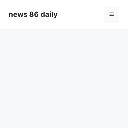
Skip
to
news 86 daily
Menu
content