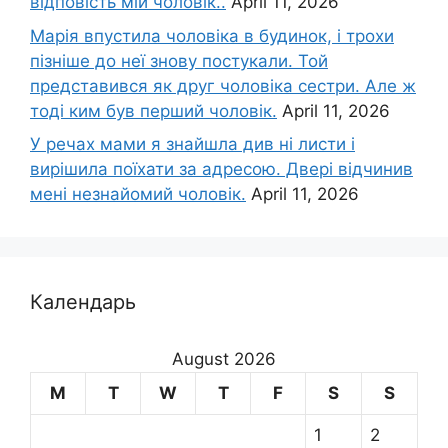
відповість мій чоловік..
April 11, 2026
Марія впустила чоловіка в будинок, і трохи
пізніше до неї знову постукали. Той
представився як друг чоловіка сестри. Але ж
тоді ким був перший чоловік.
April 11, 2026
У речах мами я знайшла див ні листи і
вирішила поїхати за адресою. Двері відчинив
мені незнайомий чоловік.
April 11, 2026
Календарь
August 2026
M
T
W
T
F
S
S
1
2