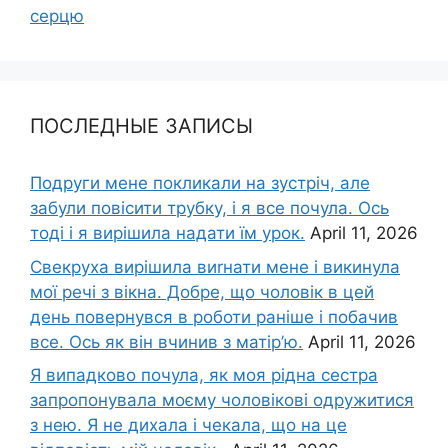
серцю
ПОСЛЕДНЫЕ ЗАПИСЫ
Подруги мене покликали на зустріч, але
забули повісити трубку, і я все почула. Ось
тоді і я вирішила надати їм урок.
April 11, 2026
Свекруха вирішила виrнати мене і викинула
мої речі з вікна. Добре, що чоловік в цей
день повернувся в роботи раніше і побачив
все. Ось як він вчинив з матір’ю.
April 11, 2026
Я випадково почула, як моя рідна сестра
запропонувала моєму чоловікові одружитися
з нею. Я не дихала і чекала, що на це