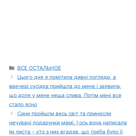
Categories
ВСЕ ОСТАЛЬНОЕ
Цього дня я помітила дивні погляди, а
ввечері сусідка прийшла до мене і заявила,
що доля у мене неща слива. Потім мені все
стало ясно
Сини пройшли весь світ та принесли
нечувані подарунки мамі. І ось вона написала
їм листа – хто з них вгадав, що треба було її