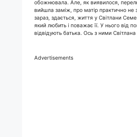
обожнювала. Але, як виявилося, перел
вийшла заміж, про матір практично не з
зараз, здається, життя у Світлани Сем
який любить і поважає її. У нього від 
відвідують батька. Ось з ними Світлан
Advertisements