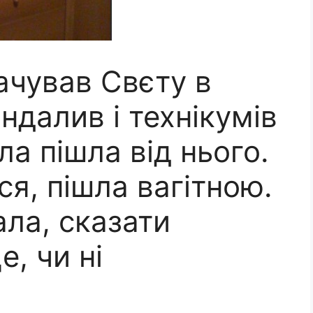
ачував Свєту в
андалив і технікумів
тла пішла від нього.
ся, пішла вагітною.
ла, сказати
е, чи ні