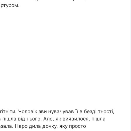
Артуром.
тніти. Чоловік зви нувачував її в безді тності,
а пішла від нього. Але, як виявилося, пішла
азала. Наро дила дочку, яку просто