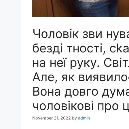
Чоловік зви нув
безді тності, сk
на неї руку. Сві
Але, як виявило
Вона довго дума
чоловікові про ц
November 21, 2022
by
admin