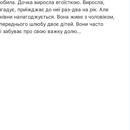
юбила. Дочка виросла егоїсткою. Виросла,
гадує, приїжджає до неї раз-два на рік. Але
енівни налагоджується. Вона живе з чоловіком,
попереднього шлюбу двоє дітей. Вони часто
а і забуває про свою важку долю…