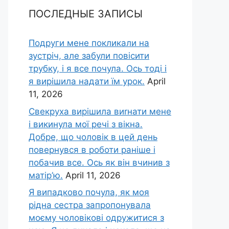
ПОСЛЕДНЫЕ ЗАПИСЫ
Подруги мене покликали на
зустріч, але забули повісити
трубку, і я все почула. Ось тоді і
я вирішила надати їм урок.
April
11, 2026
Свекруха вирішила виrнати мене
і викинула мої речі з вікна.
Добре, що чоловік в цей день
повернувся в роботи раніше і
побачив все. Ось як він вчинив з
матір’ю.
April 11, 2026
Я випадково почула, як моя
рідна сестра запропонувала
моєму чоловікові одружитися з