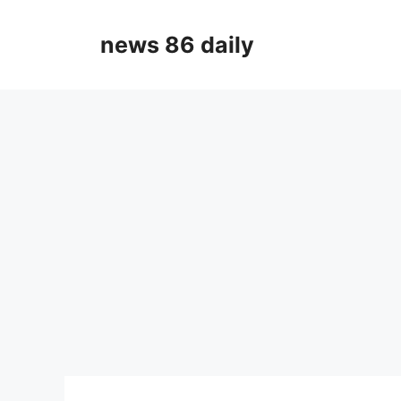
Skip
to
news 86 daily
content