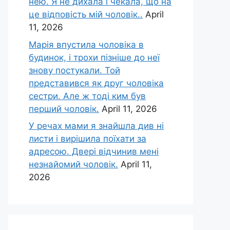
нею. Я не дихала і чекала, що на
це відповість мій чоловік..
April
11, 2026
Марія впустила чоловіка в
будинок, і трохи пізніше до неї
знову постукали. Той
представився як друг чоловіка
сестри. Але ж тоді ким був
перший чоловік.
April 11, 2026
У речах мами я знайшла див ні
листи і вирішила поїхати за
адресою. Двері відчинив мені
незнайомий чоловік.
April 11,
2026