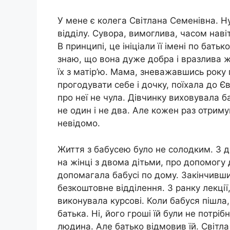
У мене є колега Світлана Семенівна. Н
відділу. Сувора, вимоглива, часом наві
В принципі, це ініціали її імені по батьк
знаю, що вона дуже добра і вразлива жі
їх з матір’ю. Мама, зневажавшись року
прогодувати себе і дочку, поїхала до Єв
про неї не чула. Дівчинку виховувала б
не один і не два. Але кожен раз отримув
невідомо.
Життя з бабусею було не солодким. З до
на жінці з двома дітьми, про допомогу д
допомагала бабусі по дому. Закінчивши
безкоштовне відділення. З ранку лекції,
виконувала курсові. Коли бабуся пішла
батька. Ні, його гроші їй були не потріб
людина. Але батько відмовив їй. Світла