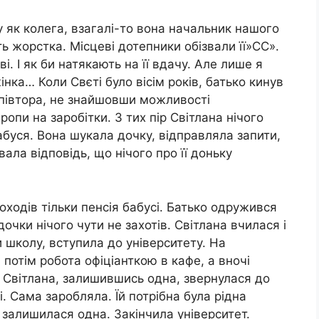
у як колега, взагалі-то вона начальник нашого
ть жорстка. Місцеві дотепники обізвали її»СС».
ові. І як би натякають на її вдачу. Але лише я
нка… Коли Свєті було вісім років, батько кинув
 півтора, не знайшовши можливості
ропи на заробітки. З тих пір Світлана нічого
абуся. Вона шукала дочку, відправляла запити,
ала відповідь, що нічого про її доньку
ходів тільки пенсія бабусі. Батько одружився
очки нічого чути не захотів. Світлана вчилася і
 школу, вступила до університету. На
 потім робота офіціанткою в кафе, а вночі
, Світлана, залишившись одна, звернулася до
ні. Сама заробляла. Їй потрібна була рідна
 залишилася одна. Закінчила університет.