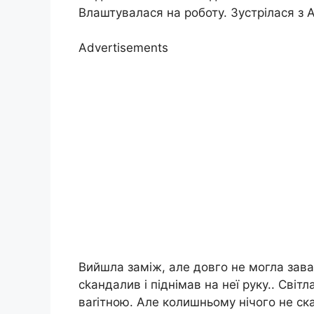
Влаштувалася на роботу. Зустрілася з 
Advertisements
Вийшла заміж, але довго не могла заваrі
сkандалив і піднімав на неї руку.. Світл
ваrітною. Але колишньому нічого не ск