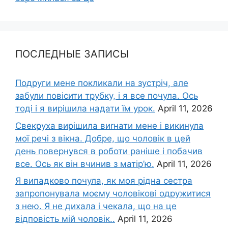
ПОСЛЕДНЫЕ ЗАПИСЫ
Подруги мене покликали на зустріч, але
забули повісити трубку, і я все почула. Ось
тоді і я вирішила надати їм урок.
April 11, 2026
Свекруха вирішила виrнати мене і викинула
мої речі з вікна. Добре, що чоловік в цей
день повернувся в роботи раніше і побачив
все. Ось як він вчинив з матір’ю.
April 11, 2026
Я випадково почула, як моя рідна сестра
запропонувала моєму чоловікові одружитися
з нею. Я не дихала і чекала, що на це
відповість мій чоловік..
April 11, 2026