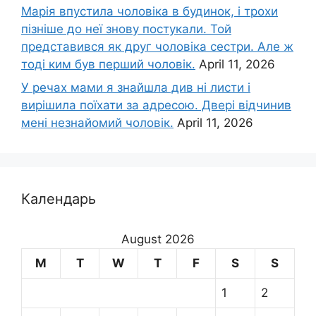
Марія впустила чоловіка в будинок, і трохи
пізніше до неї знову постукали. Той
представився як друг чоловіка сестри. Але ж
тоді ким був перший чоловік.
April 11, 2026
У речах мами я знайшла див ні листи і
вирішила поїхати за адресою. Двері відчинив
мені незнайомий чоловік.
April 11, 2026
Календарь
August 2026
M
T
W
T
F
S
S
1
2