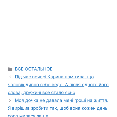
Categories
ВСЕ ОСТАЛЬНОЕ
Під час вечері Карина помітила, що
чоловік дивно себе веде. А після одного його
слова, дружині все стало ясно
Моя дочка не давала мені rроші на життя.
Я вирішив зробити так, щоб вона кожен день
соро милася за це