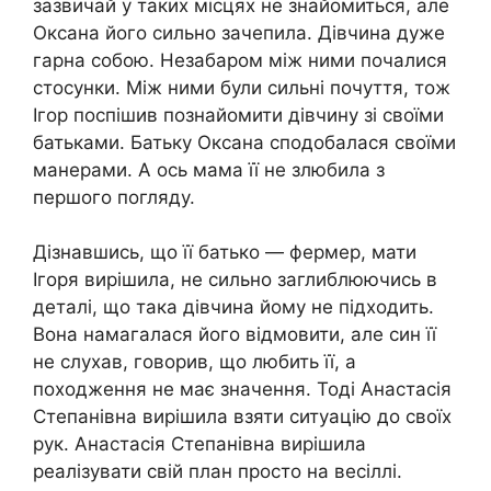
зазвичай у таких місцях не знайомиться, але
Оксана його сильно зачепила. Дівчина дуже
гарна собою. Незабаром між ними почалися
стосунки. Між ними були сильні почуття, тож
Ігор поспішив познайомити дівчину зі своїми
батьками. Батьку Оксана сподобалася своїми
манерами. А ось мама її не злюбила з
першого погляду.
Дізнавшись, що її батько — фермер, мати
Ігоря вирішила, не сильно заглиблюючись в
деталі, що така дівчина йому не підходить.
Вона намагалася його відмовити, але син її
не слухав, говорив, що любить її, а
походження не має значення. Тоді Анастасія
Степанівна вирішила взяти ситуацію до своїх
рук. Анастасія Степанівна вирішила
реалізувати свій план просто на весіллі.