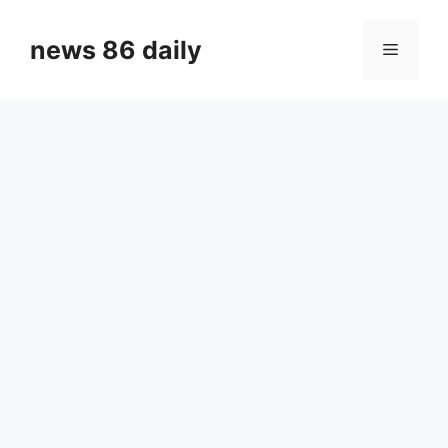
Skip
to
news 86 daily
Menu
content