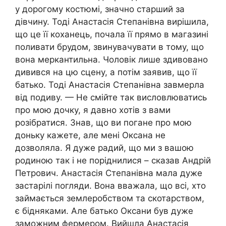
у дорогому костюмі, значно старший за
дівчину. Тоді Анастасія Степанівна вирішила,
що це її коханець, почала її прямо в магазині
поливати брудом, звинувачувати в тому, що
вона меркантильна. Чоловік лише здивовано
дивився на цю сцену, а потім заявив, що її
батько. Тоді Анастасія Степанівна завмерла
від подиву. — Не смійте так висловлюватись
про мою дочку, я давно хотів з вами
розібратися. Знав, що ви погане про мою
доньку кажете, але мені Оксана не
дозволяла. Я дуже радий, що ми з вашою
родиною так і не поріднилися – сказав Андрій
Петрович. Анастасія Степанівна мала дуже
застарілі погляди. Вона вважала, що всі, хто
займається землеробством та скотарством,
є бідняками. Але батько Оксани був дуже
заможним фермером. Вийшла Анастасія