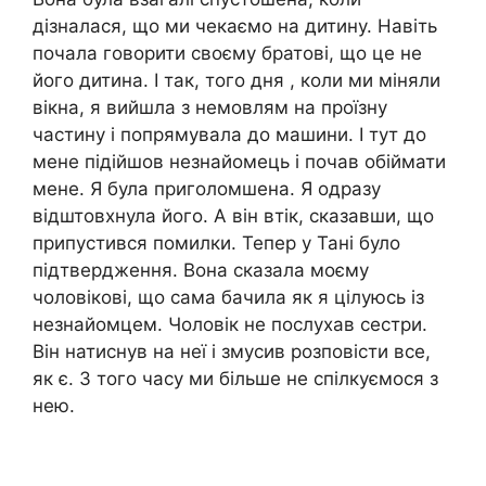
дізналася, що ми чекаємо на дитину. Навіть
почала говорити своєму братові, що це не
його дитина. І так, того дня , коли ми міняли
вікна, я вийшла з немовлям на проїзну
частину і попрямувала до машини. І тут до
мене підійшов незнайомець і почав обіймати
мене. Я була приголомшена. Я одразу
відштовхнула його. А він втік, сказавши, що
припустився помилки. Тепер у Тані було
підтвердження. Вона сказала моєму
чоловікові, що сама бачила як я цілуюсь із
незнайомцем. Чоловік не послухав сестри.
Він натиснув на неї і змусив розповісти все,
як є. З того часу ми більше не спілкуємося з
нею.