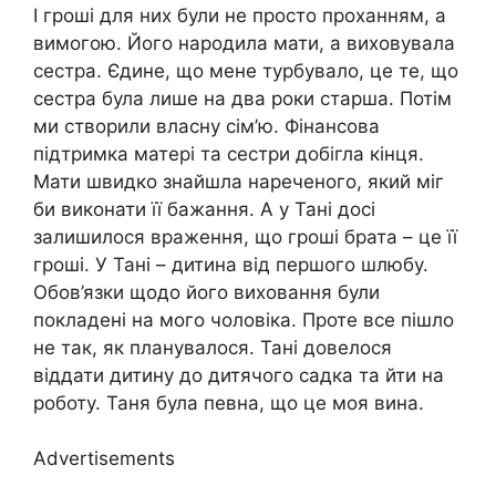
І гроші для них були не просто проханням, а
вимогою. Його народила мати, а виховувала
сестра. Єдине, що мене турбувало, це те, що
сестра була лише на два роки старша. Потім
ми створили власну сім’ю. Фінансова
підтримка матері та сестри добігла кінця.
Мати швидко знайшла нареченого, який міг
би виконати її бажання. А у Тані досі
залишилося враження, що гроші брата – це її
гроші. У Тані – дитина від першого шлюбу.
Обов’язки щодо його виховання були
покладені на мого чоловіка. Проте все пішло
не так, як планувалося. Тані довелося
віддати дитину до дитячого садка та йти на
роботу. Таня була певна, що це моя вина.
Advertisements