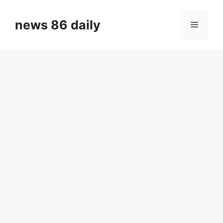
Skip
to
news 86 daily
Menu
content