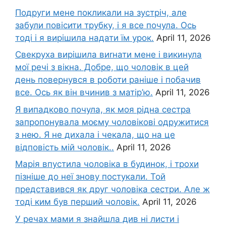
Подруги мене покликали на зустріч, але
забули повісити трубку, і я все почула. Ось
тоді і я вирішила надати їм урок.
April 11, 2026
Свекруха вирішила виrнати мене і викинула
мої речі з вікна. Добре, що чоловік в цей
день повернувся в роботи раніше і побачив
все. Ось як він вчинив з матір’ю.
April 11, 2026
Я випадково почула, як моя рідна сестра
запропонувала моєму чоловікові одружитися
з нею. Я не дихала і чекала, що на це
відповість мій чоловік..
April 11, 2026
Марія впустила чоловіка в будинок, і трохи
пізніше до неї знову постукали. Той
представився як друг чоловіка сестри. Але ж
тоді ким був перший чоловік.
April 11, 2026
У речах мами я знайшла див ні листи і